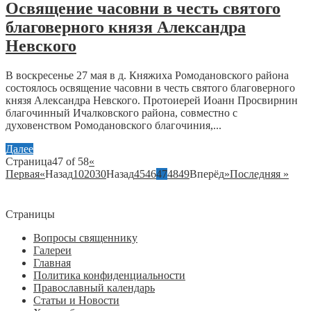
Освящение часовни в честь святого
благоверного князя Александра
Невского
В воскресенье 27 мая в д. Княжиха Ромодановского района
состоялось освящение часовни в честь святого благоверного
князя Александра Невского. Протоиерей Иоанн Просвирнин
благочинный Ичалковского района, совместно с
духовенством Ромодановского благочиния,...
Далее
Страница47 of 58
«
Первая
«
Назад
10
20
30
Назад
45
46
47
48
49
Вперёд
»
Последняя »
Страницы
Вопросы священнику
Галереи
Главная
Политика конфиденциальности
Православный календарь
Статьи и Новости