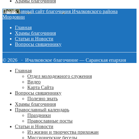
Храмы благочиния
Православный сайт благочиния Ичалковского района
Мордовии
Главная
Храмы благочиния
Статьи и Новости
Вопросы священнику
© 2026 · Ичалковское благочиние — Саранская епархия
Главная
Отдел молодежного служения
Видео
Карта Сайта
Вопросы священнику
Полезно знать
Храмы благочиния
Православный календарь
Праздники
Православные посты
Статьи и Новости
Из жизни и творчества прихожан
Миссионерские беседы