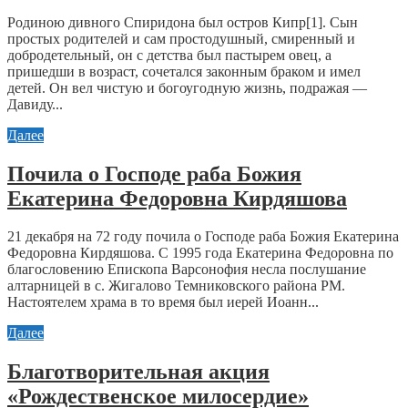
Родиною дивного Спиридона был остров Кипр[1]. Сын
простых родителей и сам простодушный, смиренный и
добродетельный, он с детства был пастырем овец, а
пришедши в возраст, сочетался законным браком и имел
детей. Он вел чистую и богоугодную жизнь, подражая —
Давиду...
Далее
Почила о Господе раба Божия
Екатерина Федоровна Кирдяшова
21 декабря на 72 году почила о Господе раба Божия Екатерина
Федоровна Кирдяшова. С 1995 года Екатерина Федоровна по
благословению Епископа Варсонофия несла послушание
алтарницей в с. Жигалово Темниковского района РМ.
Настоятелем храма в то время был иерей Иоанн...
Далее
Благотворительная акция
«Рождественское милосердие»