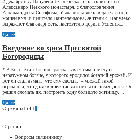
2 декабря в с. Папулево Ичалковского благочиния, из
Александро-Невского монастыря, с благословления
Архимандрита Серафима, была доставлена в дар частица
мощей вмч. и целителя Пантелеимона. Жители с. Папулево
выражают благодарность, настоятелю церкви Успения...
Далее
Введение во храм Пресвятой
Богородицы
* В Евангелии Господь рассказывает нам притчу о
неразумном богаче, у которого уродился богатый урожай. И
вот он стал думать, что ему сделать, – урожай такой
огромный, что даже в прежние житницы не помещается. Он
решил сломать их, построить одну большую житницу, ...
Далее
Страница1 of 1
1
Страницы
Вопросы священнику