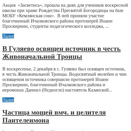
Акция «Засветись», прошла на днях для учеников воскресной
школы при храме Рождества Пресвятой Богородицы на базе
МОБУ «Кемлянская сош». В ней приняли участие
благочинный Ичалковского района протоиерей Иоанн
Просвирнин, студенты педагогического колледжа, ...
Далее
В Гуляево освящен источник в честь
Живоначальной Троицы
В воскресенье, 2 декабря в с. Гуляево был освящен источник,
в честь Живоначальной Троицы. Водосвятный молебен и чин
освящения источника совершили протоиерей Иоанн
Просвирнин, благочинный Ичалковского района и
иеромонах Даниил (Недиогло) настоятель Казанской...
Далее
Частица мощей вмч. и целителя
Пантелеимона