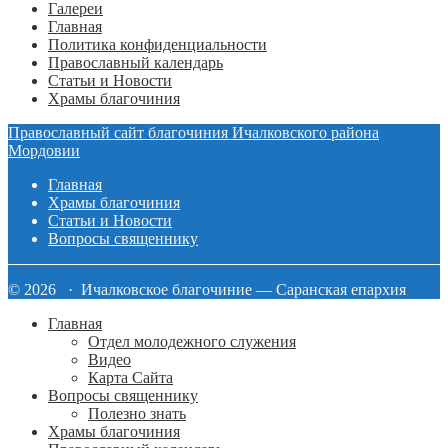
Галереи
Главная
Политика конфиденциальности
Православный календарь
Статьи и Новости
Храмы благочиния
Православный сайт благочиния Ичалковского района
Мордовии
Главная
Храмы благочиния
Статьи и Новости
Вопросы священнику
© 2026 · Ичалковское благочиние — Саранская епархия
Главная
Отдел молодежного служения
Видео
Карта Сайта
Вопросы священнику
Полезно знать
Храмы благочиния