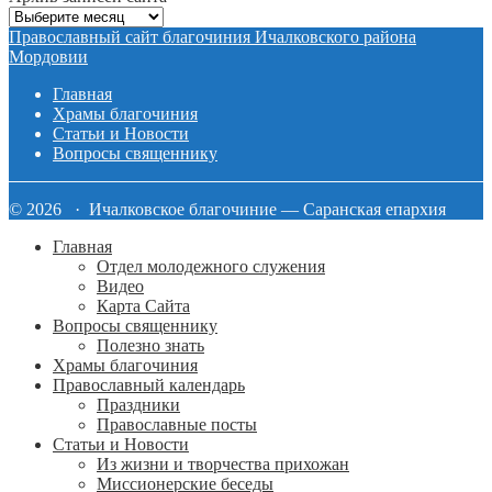
Архив
записей
Православный сайт благочиния Ичалковского района
сайта
Мордовии
Главная
Храмы благочиния
Статьи и Новости
Вопросы священнику
© 2026 · Ичалковское благочиние — Саранская епархия
Главная
Отдел молодежного служения
Видео
Карта Сайта
Вопросы священнику
Полезно знать
Храмы благочиния
Православный календарь
Праздники
Православные посты
Статьи и Новости
Из жизни и творчества прихожан
Миссионерские беседы