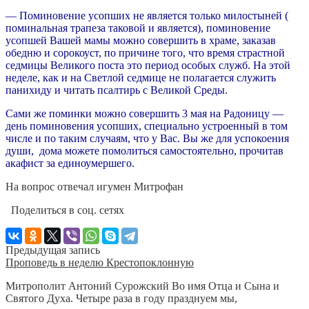
— Поминовение усопших не является только милостыней (
поминальная трапеза таковой и является), поминовение
усопшей Вашей мамы можно совершить в храме, заказав
обедню и сорокоуст, по причине того, что время страстной
седмицы Великого поста это период особых служб. На этой
неделе, как и на Светлой седмице не полагается служить
панихиду и читать псалтирь с Великой Среды.
Сами же поминки можно совершить 3 мая на Радоницу —
день поминовения усопших, специально устроенный в том
числе и по таким случаям, что у Вас. Вы же для успокоения
души, дома можете помолиться самостоятельно, прочитав
акафист за единоумершего.
На вопрос отвечал игумен Митрофан
Поделиться в соц. сетях
Предыдущая запись
Проповедь в неделю Крестопоклонную
Митрополит Антоний Сурожский Во имя Отца и Сына и
Святого Духа. Четыре раза в году празднуем мы,