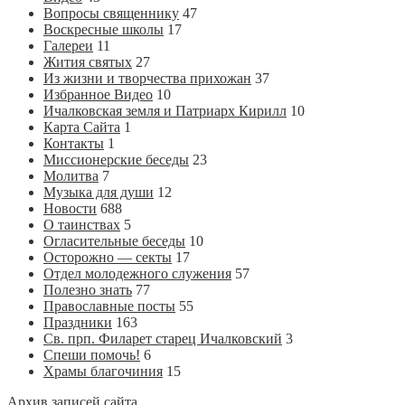
Вопросы священнику
47
Воскресные школы
17
Галереи
11
Жития святых
27
Из жизни и творчества прихожан
37
Избранное Видео
10
Ичалковская земля и Патриарх Кирилл
10
Карта Сайта
1
Контакты
1
Миссионерские беседы
23
Молитва
7
Музыка для души
12
Новости
688
О таинствах
5
Огласительные беседы
10
Осторожно — секты
17
Отдел молодежного служения
57
Полезно знать
77
Православные посты
55
Праздники
163
Св. прп. Филарет старец Ичалковский
3
Спеши помочь!
6
Храмы благочиния
15
Архив записей сайта