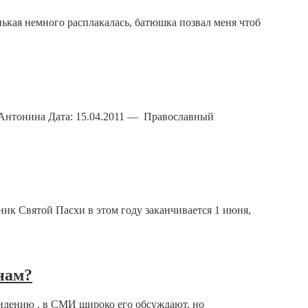
нькая немного расплакалась, батюшка позвал меня чтоб
 Антонина Дата: 15.04.2011 — Православный
ик Святой Пасхи в этом году заканчивается 1 июня,
нам?
видению , в СМИ широко его обсуждают, но