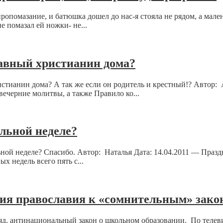
ропомазание, и батюшка дошел до нас-я стояла не рядом, а мале
е помазал ей ножки- не...
авный христианин дома?
истианин дома? А так же если он родитель и крестный!? Автор:
вечерние молитвы, а также Правило ко...
льной неделе?
ной неделе? Спасибо. Автор: Наталья Дата: 14.04.2011 — Праздн
х недель всего пять с...
ния православия к «сомнительным» зако
ляд, антинациональный закон о школьном образовании. По теле