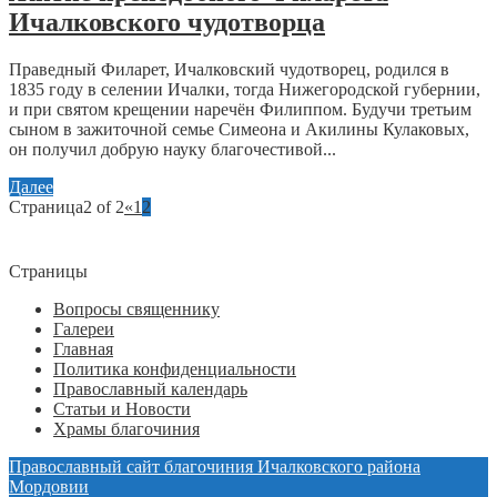
Ичалковского чудотворца
Праведный Филарет, Ичалковский чудотворец, родился в
1835 году в селении Ичалки, тогда Нижегородской губернии,
и при святом крещении наречён Филиппом. Будучи третьим
сыном в зажиточной семье Симеона и Акилины Кулаковых,
он получил добрую науку благочестивой...
Далее
Страница2 of 2
«
1
2
Страницы
Вопросы священнику
Галереи
Главная
Политика конфиденциальности
Православный календарь
Статьи и Новости
Храмы благочиния
Православный сайт благочиния Ичалковского района
Мордовии