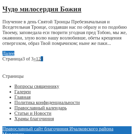
Чудо милосердия Божия
Поучение в день Святой Троицы Пребезначальная и
Вседетельная Троице, создавши нас по образу и по подобию
Твоему, заповедала еси творити угодная пред Тобою, мы же,
окаяннии, злую волю нашу возлюбивше, обеты крещения
отвергохом, образ Твой помрачихом; ныне же паки...
Далее
Страница3 of 3
«
1
2
3
Страницы
Вопросы священнику
Галереи
Главная
Политика конфиденциальности
Православный календарь
Статьи и Новости
Храмы благочиния
Православный сайт благочиния Ичалковского района