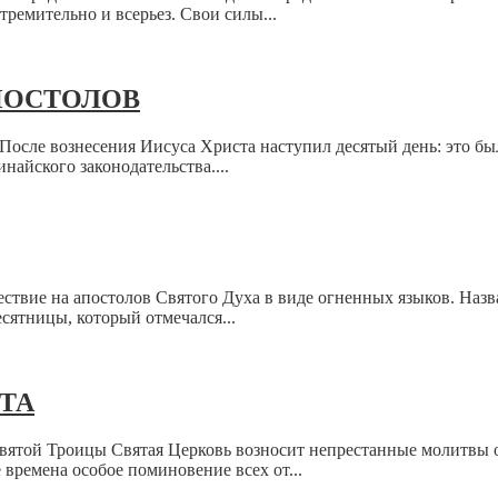
ремительно и всерьез. Свои силы...
ПОСТОЛОВ
После вознесения Иисуса Христа наступил десятый день: это бы
найского законодательства....
ствие на апостолов Святого Духа в виде огненных языков. Наз
сятницы, который отмечался...
ТА
вятой Троицы Святая Церковь возносит непрестанные молитвы о
 времена особое поминовение всех от...