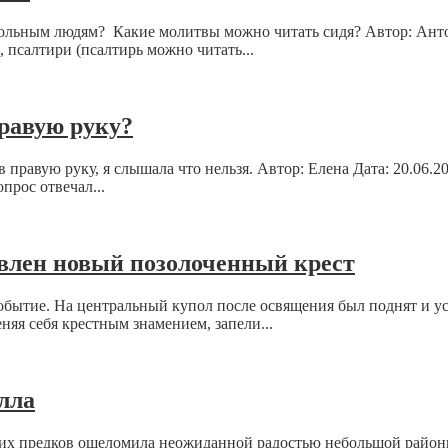
 больным людям? Какие молитвы можно читать сидя? Автор: Ант
 псалтири (псалтирь можно читать...
равую руку?
 правую руку, я слышала что нельзя. Автор: Елена Дата: 20.06.
прос отвечал...
овлен новый позолоченный крест
обытие. На центральный купол после освящения был поднят и у
няя себя крестным знамением, запели...
лла
оих предков ошеломила неожиданной радостью небольшой район