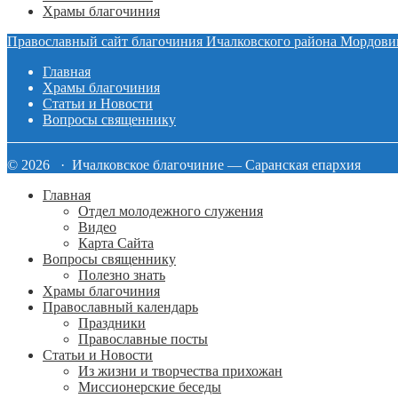
Храмы благочиния
Православный сайт благочиния Ичалковского района Мордови
Главная
Храмы благочиния
Статьи и Новости
Вопросы священнику
© 2026 · Ичалковское благочиние — Саранская епархия
Главная
Отдел молодежного служения
Видео
Карта Сайта
Вопросы священнику
Полезно знать
Храмы благочиния
Православный календарь
Праздники
Православные посты
Статьи и Новости
Из жизни и творчества прихожан
Миссионерские беседы