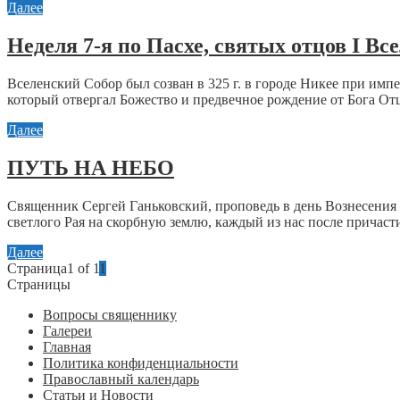
Далее
Неделя 7-я по Пасхе, святых отцов I Все
Вселенский Собор был созван в 325 г. в городе Никее при им
который отвергал Божество и предвечное рождение от Бога Отц
Далее
ПУТЬ НА НЕБО
Священник Сергей Ганьковский, проповедь в день Вознесения 
светлого Рая на скорбную землю, каждый из нас после причасти
Далее
Страница1 of 1
1
Страницы
Вопросы священнику
Галереи
Главная
Политика конфиденциальности
Православный календарь
Статьи и Новости