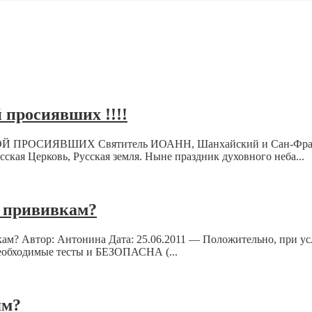
 просиявших !!!!
СИЯВШИХ Святитель ИОАНН, Шанхайский и Сан-Францисск
ская Церковь, Русская земля. Ныне праздник духовного неба...
к прививкам?
вкам? Автор: Антонина Дата: 25.06.2011 — Положительно, при у
 необходимые тесты и БЕЗОПАСНА (...
ям?