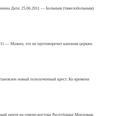
онина Дата: 25.06.2011 — Больным (тяжелобольным)
2011 — Можно, это не противоречит канонам церкви.
становлен новый позолоченный крест. Ко времени
ный центр на северо-востоке Республики Мордовия.