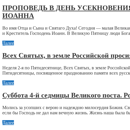
ПРОПОВЕДЬ В ДЕНЬ УСЕКНОВЕНИЯ
ИОАННА
Во имя Отца и Сына и Святаго Духа! Сегодня — малая Велика
и Креститель Господень Иоанн. В Великую Пятницу люди Бога у
Далее
Всех Святых, в земле Российской прос
Неделя 2-я по Пятидесятнице, Всех Святых, в земле Российско
Пятидесятницы, посвященное празднованию памяти всех русски
Далее
Суббота 4-й седмицы Великого поста. Р
Молись за усопших с верою и надеждою милосердия Божия. С
если бы Господь не дал нам вечную жизнь. Жизнь наша была бы 
Далее