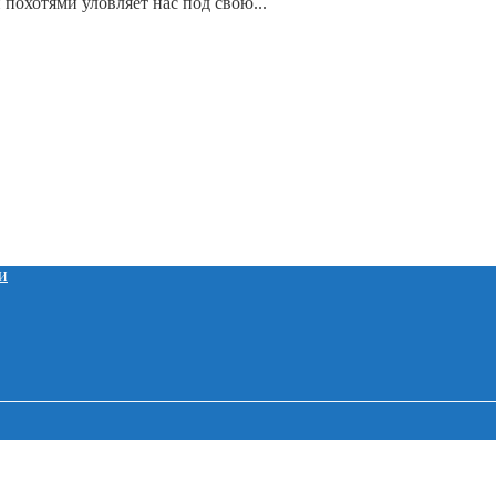
похотями уловляет нас под свою...
и