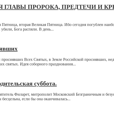
 ГЛАВЫ ПРОРОКА, ПРЕДТЕЧИ И К
я Пятница, вторая Великая Пятница. Ибо сегодня погублен наи
били, Бога распяли. В день...
иявших
й просиявших Всех Святых, в Земле Российской просиявших, нед
х святых. Идея соборного празднования...
одительская суббота.
вятитель Филарет, митрополит Московский Безграничным и без
бесцельна, если бы она оканчивалась...