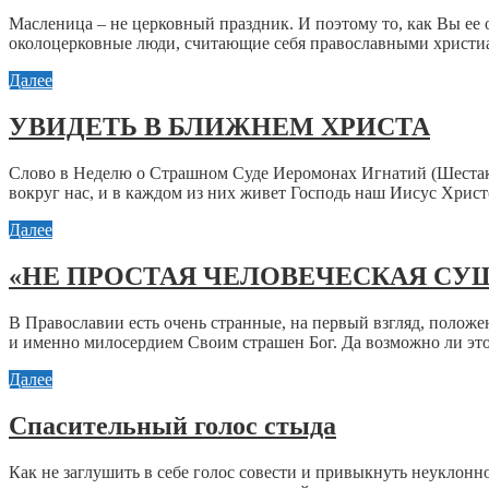
Масленица – не церковный праздник. И поэтому то, как Вы ее от
околоцерковные люди, считающие себя православными христиан
Далее
УВИДЕТЬ В БЛИЖНЕМ ХРИСТА
Слово в Неделю о Страшном Суде Иеромонах Игнатий (Шестаков
вокруг нас, и в каждом из них живет Господь наш Иисус Христо
Далее
«НЕ ПРОСТАЯ ЧЕЛОВЕЧЕСКАЯ СУ
В Православии есть очень странные, на первый взгляд, положе
и именно милосердием Своим страшен Бог. Да возможно ли это
Далее
Спасительный голос стыда
Как не заглушить в себе голос совести и привыкнуть неуклон