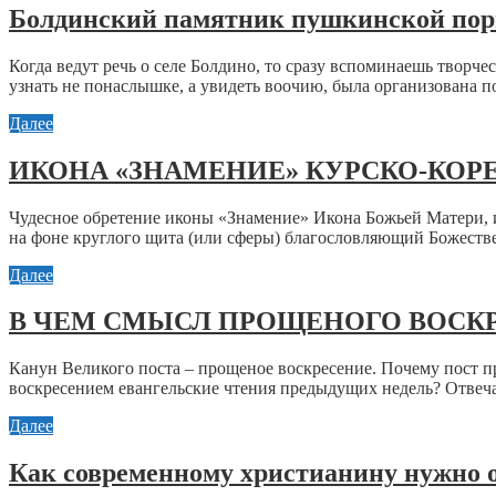
Болдинский памятник пушкинской по
Когда ведут речь о селе Болдино, то сразу вспоминаешь творч
узнать не понаслышке, а увидеть воочию, была организована пое
Далее
ИКОНА «ЗНАМЕНИЕ» КУРСКО-КОР
Чудесное обретение иконы «Знамение» Икона Божьей Матери, 
на фоне круглого щита (или сферы) благословляющий Божеств
Далее
В ЧЕМ СМЫСЛ ПРОЩЕНОГО ВОСК
Канун Великого поста – прощеное воскресение. Почему пост п
воскресением евангельские чтения предыдущих недель? Отвеча
Далее
Как современному христианину нужно 