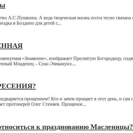
ры
ество А.С.Пушкина. А ведь творческая жизнь поэта тесно связан
здка в Болдино для детей с...
ЕННАЯ
именуемая «Знамение», изображает Пресвятую Богородицу, сидя
енный Младенец – Спас-Эммануил....
РЕСЕНИЯ?
редваряется прощением? Кто и зачем прощает в этот день, и сам
ет протоиерей Олег Стеняев. Прощеное...
относиться к празднованию Масленицы?