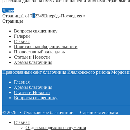
разложил диавол на путях жизни нашей и многими страстями и 
Далее
Страница1 of 7
1
2
3
4
5
Вперёд
»
Последняя »
Страницы
Вопросы священнику
Галереи
Главная
Политика конфиденциальности
Православный календарь
Статьи и Новости
Храмы благочиния
Православный сайт благочиния Ичалковского района Мордови
Главная
Храмы благочиния
Статьи и Новости
Вопросы священнику
© 2026 · Ичалковское благочиние — Саранская епархия
Главная
Отдел молодежного служения