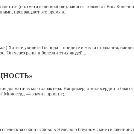
метите (и отметите ли вообще), зависит только от Вас. Конечно,
ами, превращают это время в...
) Хотите увидеть Господа – пойдите в места страдания, найдит
с. Он через раны и болезни этих людей...
ЩНОСТЬ»
ния догматического характера. Например, о милосердии и благос
? Милосерд — значит простит;...
но следить за собой? Слово в Неделю о блудном сыне священно