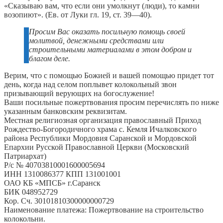
«Сказываю вам, что если они умолкнут (люди), то камни
возопиют». (Ев. от Луки гл. 19, ст. 39—40).
Просим Вас оказать посильную помощь своей
молитвой, денежными средствами или
строительными материалами в этом добром и
благом деле.
Верим, что с помощью Божией и вашей помощью придет тот
день, когда над селом поплывет колокольный звон
призывающий верующих на богослужение!
Ваши посильные пожертвования просим перечислять по ниже
указанным банковским реквизитам.
Местная религиозная организация православный Приход
Рождество-Богородичного храма с. Кемля Ичалковского
района Республики Мордовия Саранской и Мордовской
Епархии Русской Православной Церкви (Московский
Патриархат)
Р/с № 40703810001600005694
ИНН 1310086377 КПП 131001001
ОАО КБ «МПСБ» г.Саранск
БИК 048952729
Кор. Сч. 30101810300000000729
Наименование платежа: Пожертвование на строительство
колокольни.