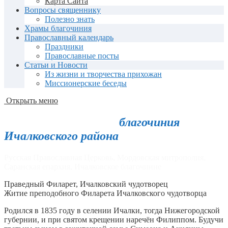
Карта Сайта
Вопросы священнику
Полезно знать
Храмы благочиния
Православный календарь
Праздники
Православные посты
Статьи и Новости
Из жизни и творчества прихожан
Миссионерские беседы
Открыть меню
Православный сайт
благочиния
Ичалковского района
Мордовии
Русская Православная Церковь, Мордовская митрополия,
Саранская епархия, Ичалковское благочиние
Праведный Филарет, Ичалковский чудотворец
Житие преподобного Филарета Ичалковского чудотворца
Родился в 1835 году в селении Ичалки, тогда Нижегородской
губернии, и при святом крещении наречён Филиппом. Будучи