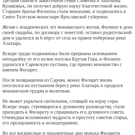
третьим сыном в зажиточной семье Симеона и Акилины
Кулаковых, он получил добрую науку благочестивой жизни.
Старшие братья Филиппа стали монахами, и подвизались в
Свято-Толгском монастыре Ярославской губернии.
Желая с младенческих лет монашеского жития, Филипп в день
своей свадьбы, по договору с невестой, оставил родительский
дом и удалился за 6 вёрст от села на правое побережье реки
Алатырь.
Вскоре труды подвижника были прерваны основанием
неподалёку от его келии поселка Крутая Гора, и Филипп
удалился в Саровскую пустынь, где принял монашество с
именем Филарет.
После возвращения из Сарова, монах Филарет вновь
поселился на пустынном берегу реки Алатырь и предался
монашеским трудам и молитвам.
Не может укрыться светильник, стоящий на верху горы.
Вскоре люди, стремящиеся к духовному руководству, стали
приходить к Филарету и спрашивать его духовного совета.
Очевидцы вспоминают мудрость и простоту советов старца,
его прозорливость и нелицеприятие.
Во все воскресные и праздничные дни монаха Филарета