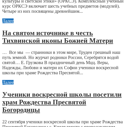
культуры и светской этики» (ОРКСЭ). Комплексный учебный
курс ОРКСЭ включает шесть учебных предметов (модулей).
Четыре из них посвящены древнейшим...
Далее
На святом источнике в честь
Тихвинской иконы Божией Матери
… Все мы — странники в этом мире, Труден грешный наш
путь земной. Но журчат родники России, Серебрятся водой
святой… Е. Грузкова В праздничный день Мцц. Веры,
Надежды, Любови и матери их Софии ученики воскресной
школы при храме Рождества Пресвятой...
Далее
Ученики воскресной школы посетили
храм Рождества Пресвятой
Богородицы
22 сентября ученики воскресной школы при храме Рождества
Пресвятой Богородицы с. Кемля вместе с преподавателем