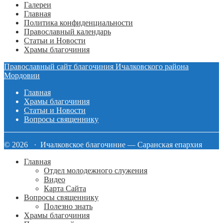
Галереи
Главная
Политика конфиденциальности
Православный календарь
Статьи и Новости
Храмы благочиния
Православный сайт благочиния Ичалковского района
Мордовии
Главная
Храмы благочиния
Статьи и Новости
Вопросы священнику
© 2026 · Ичалковское благочиние — Саранская епархия
Главная
Отдел молодежного служения
Видео
Карта Сайта
Вопросы священнику
Полезно знать
Храмы благочиния