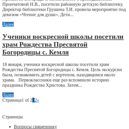
Прончатовой Н.В., посетили районную детскую библиотеку.
Директор библиотеки Грушина Т.И. провела мероприятие под
девизом «Чтение для души». Дети...
Далее
Ученики воскресной школы посетили
храм Рождества Пресвятой
Богородицы с. Кемля
18 января, ученики воскресной школы посетили храм
Рождества Пресвятой Богородицы с. Кемля. Цель экскурсии
была, познакомить детей с вертепом, находящимся около
храма. Первоклассники еще раз вспомнили историю
праздника Рождества Христова. Затем...
Далее
Страница1 of 2
1
2
»
Страницы
Вопросы священнику