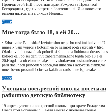
Прончатовой Н.В. посетили храм Рождества Пресвятой
Богородицы , где их встретил благочинный Ичалковского
района настоятель прихода Иоанн...
Далее
Мне тогда было 18, а ей 20…
• Zdrastvuite Batiushka! Izvinite shto ne pishu ruskimi bukvami.U
minea k vam vopros s kotorim ea bi nesmog poiti i sprositi v litso.
Okola dvuh let nazad tak polucilasi shto moia liubimaea duvushka s
kotoroi ea i po sei deni jivu,zaberemenila.Mne togda bilo 18 a ei
20.Kogda ea ob etom uznal,ea bil v shokovom sostoeanie,no cerez
paru dnei nacil prihoditi v sebea,stal ulibatsia i radovatsa atamu,vo
mne slovno prosnulisi ciustva kakih ea ranishe ne ispitaval,ea...
Далее
Ученики воскресной школы посетили
районную детскую библиотеку
19 апреля ученики воскресной школы при храме Рождества
Пресвятой Богороды с. Кемля вместе с преподавателем