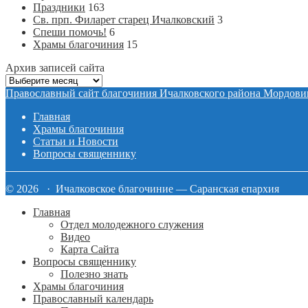
Праздники
163
Св. прп. Филарет старец Ичалковский
3
Спеши помочь!
6
Храмы благочиния
15
Архив записей сайта
Архив
записей
Православный сайт благочиния Ичалковского района Мордови
сайта
Главная
Храмы благочиния
Статьи и Новости
Вопросы священнику
© 2026 · Ичалковское благочиние — Саранская епархия
Главная
Отдел молодежного служения
Видео
Карта Сайта
Вопросы священнику
Полезно знать
Храмы благочиния
Православный календарь