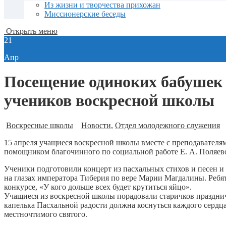
Из жизни и творчества прихожан
Миссионерские беседы
Открыть меню
21
Апр
Посещение одиноких бабушек 
учеников воскресной школы
Воскресные школы
Новости
,
Отдел молодежного служения
15 апреля учащиеся воскресной школы вместе с преподавате
помощником благочинного по социальной работе Е. А. Поляево
Ученики подготовили концерт из пасхальных стихов и песен и
на глазах императора Тиберия по вере Марии Магдалины. Ребя
конкурсе, «У кого дольше всех будет крутиться яйцо».
Учащиеся из воскресной школы порадовали старичков праздничн
капелька Пасхальной радости должна коснуться каждого серд
местночтимого святого.