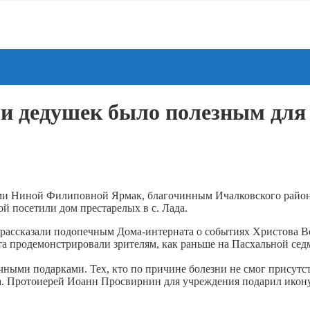
и дедушек было полезным для 
лями Ниной Филиповной Ярмак, благочинным Ичалковского рай
й посетили дом престарелых в с. Лада.
 рассказали подопечным Дома-интерната о событиях Христова Во
та продемонстрировали зрителям, как раньше на Пасхальной седм
ыми подарками. Тех, кто по причине болезни не смог присутств
ца. Протоиерей Иоанн Просвирнин для учреждения подарил икон