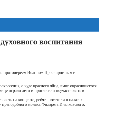
духовного воспитания
она протоиереем Иоанном Просвирниным и
скресения, о чуде красного яйца, вмиг окрасившегося
ице играли дети и пригласили поучаствовать в
овать на концерте, ребята посетили в палатах –
у преподобного монаха Филарета Ичалковского,