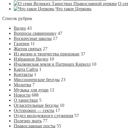
О се
Что такое Церковь
Список рубрик
Видео
43
Вопросы священнику
47
Воскресные школы
17
Галереи
11
Жития святых
27
Из жизни и творчества прихожан
37
Избранное Видео
10
Ичалковская земля и Патриарх Кирилл
10
Карта Сайта
1
Контакты
1
Миссионерские беседы
23
Молитва
7
Музыка для души
12
Новости
688
О таинствах
5
Огласительные беседы
10
Осторожно — секты
17
Отдел молодежного служения
57
Полезно знать
77
Православные посты
55