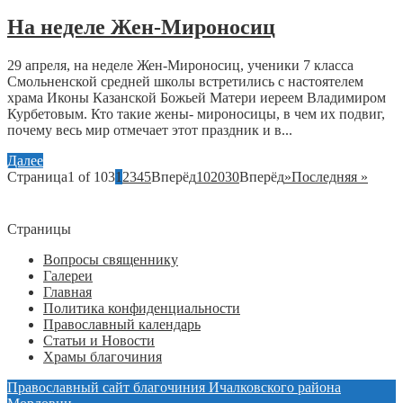
На неделе Жен-Мироносиц
29 апреля, на неделе Жен-Мироносиц, ученики 7 класса
Смольненской средней школы встретились с настоятелем
храма Иконы Казанской Божьей Матери иереем Владимиром
Курбетовым. Кто такие жены- мироносицы, в чем их подвиг,
почему весь мир отмечает этот праздник и в...
Далее
Страница1 of 103
1
2
3
4
5
Вперёд
10
20
30
Вперёд
»
Последняя »
Страницы
Вопросы священнику
Галереи
Главная
Политика конфиденциальности
Православный календарь
Статьи и Новости
Храмы благочиния
Православный сайт благочиния Ичалковского района