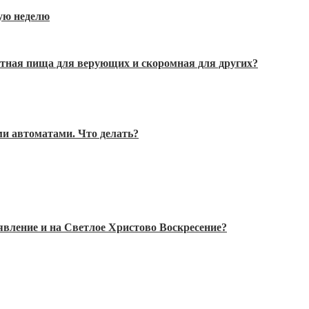
ную неделю
стная пища для верующих и скоромная для других?
и автоматами. Что делать?
явление и на Светлое Христово Воскресение?