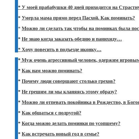
* У моей прабабушки 40 дней приходится на Страст
*
Умерла мама прямо перед Пасхой. Как поминать?
*
Можно ли сделать так чтобы на поминках была по
*
Не знаю когда заказать обедню и панихиду…
* Хочу повесить в подъезде иконку…
*
Муж очень агрессивный человек, одержим игровым
*
Как нам можно поминать?
*
Почему люди совершают столько грехов?
*
Не грешим ли мы кланяясь этому образу?
*
Можно ли отпевать покойника в Рождество, в Бого
*
Как общаться с подругой?
*
Когда можно делать поминки по усопшему?
*
Как встречать новый год в семье?