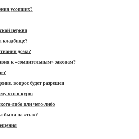
вения усопших?
тской церкви
на кладбище?
стианин дома?
лавия к «сомнительным» законам?
ле?
ние, вопрос будет разрешен
ому что я курю
 кого-либо или чего-либо
ы были на «ты»?
рещения