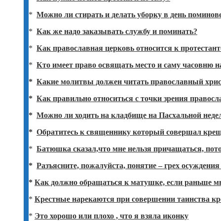
*
Можно ли стирать и делать уборку в день помино
*
Как же надо заказывать службу и поминать?
*
Как православная церковь относится к протестан
*
Кто имеет право освящать место и саму часовню 
*
Какие молитвы должен читать православный хри
*
Как правильно относиться с точки зрения правос
*
Можно ли ходить на кладбище на Пасхальной неде
*
Обратитесь к священнику который совершал креще
*
Батюшка сказал,что мне нельзя причащаться, пот
*
Разъясните, пожалуйста, понятие – грех осуждения
*
Как должно обращаться к матушке, если раньше м
*
Крестные нарекаются при совершении таинства к
*
Это хорошо или плохо , что я взяла иконку