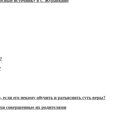
осный источник» в с. Журавкино
?
?
 если его некому обучить и разъяснить суть веры?
ехи совершенные их родителями