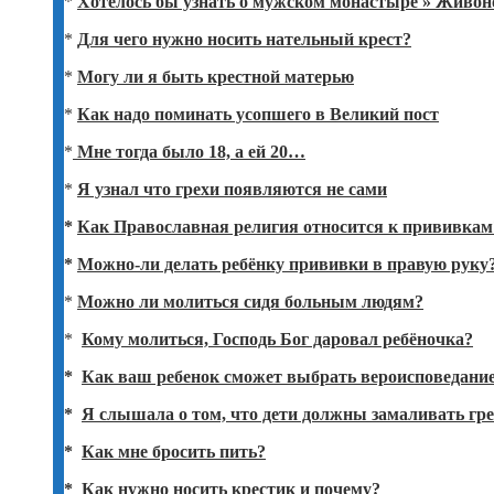
*
Хотелось бы узнать о мужском монастыре » Живон
*
Для чего нужно носить нательный крест?
*
Могу ли я быть крестной матерью
*
Как надо поминать усопшего в Великий пост
*
Мне тогда было 18, а ей 20…
*
Я узнал что грехи появляются не сами
*
Как Православная религия относится к прививкам
*
Можно-ли делать ребёнку прививки в правую руку
*
Можно ли молиться сидя больным людям?
*
Кому молиться, Господь Бог даровал ребёночка?
*
Как ваш ребенок сможет выбрать вероисповедание,
*
Я слышала о том, что дети должны замаливать гр
*
Как мне бросить пить?
*
Как нужно носить крестик и почему?