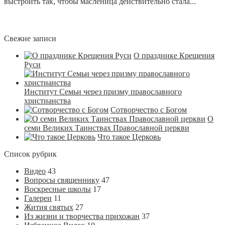
выстроить так, чтобы масленица действительно стала...
Свежие записи
О празднике Крещения
Руси
Институт Семьи через призму православного
христианства
Сотворчество с Богом
О
семи Великих Таинствах Православной церкви
Что такое Церковь
Список рубрик
Видео
43
Вопросы священнику
47
Воскресные школы
17
Галереи
11
Жития святых
27
Из жизни и творчества прихожан
37