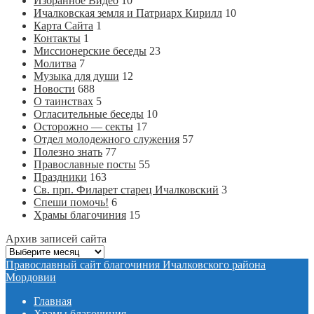
Избранное Видео
10
Ичалковская земля и Патриарх Кирилл
10
Карта Сайта
1
Контакты
1
Миссионерские беседы
23
Молитва
7
Музыка для души
12
Новости
688
О таинствах
5
Огласительные беседы
10
Осторожно — секты
17
Отдел молодежного служения
57
Полезно знать
77
Православные посты
55
Праздники
163
Св. прп. Филарет старец Ичалковский
3
Спеши помочь!
6
Храмы благочиния
15
Архив записей сайта
Архив
записей
Православный сайт благочиния Ичалковского района
сайта
Мордовии
Главная
Храмы благочиния