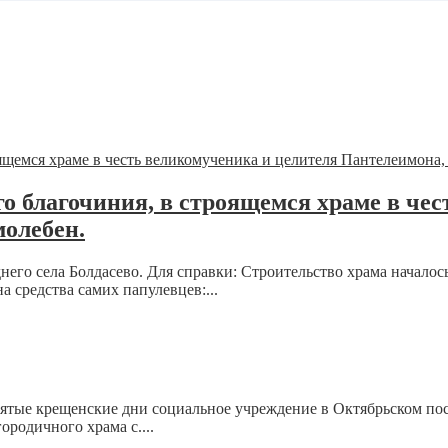
го благочиния, в строящемся храме в че
олебен.
него села Болдасево. Для справки: Строительство храма началос
а средства самих папулевцев:...
святые крещенские дни социальное учреждение в Октябрьском п
родичного храма с....