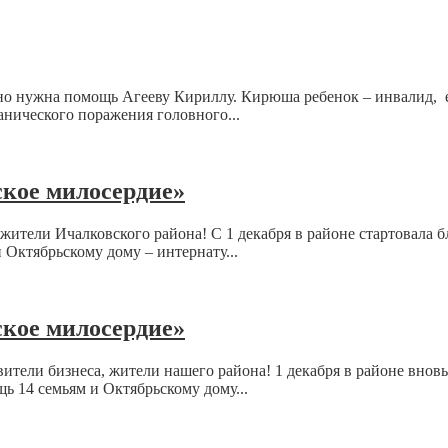
но нужна помощь Агееву Кириллу. Кирюша ребенок – инвалид, ем
нического поражения головного...
ское милосердие»
ители Ичалковского района! C 1 декабря в районе стартовала б
 Октябрьскому дому – интернату...
ское милосердие»
тели бизнеса, жители нашего района! 1 декабря в районе вновь
ь 14 семьям и Октябрьскому дому...