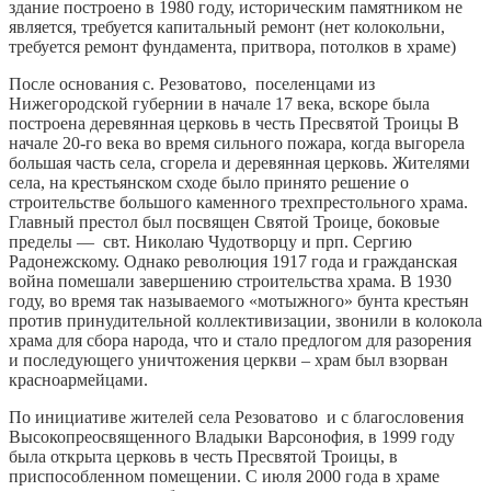
здание построено в 1980 году, историческим памятником не
является, требуется капитальный ремонт (нет колокольни,
требуется ремонт фундамента, притвора, потолков в храме)
После основания с. Резоватово, поселенцами из
Нижегородской губернии в начале 17 века, вскоре была
построена деревянная церковь в честь Пресвятой Троицы В
начале 20-го века во время сильного пожара, когда выгорела
большая часть села, сгорела и деревянная церковь. Жителями
села, на крестьянском сходе было принято решение о
строительстве большого каменного трехпрестольного храма.
Главный престол был посвящен Святой Троице, боковые
пределы — свт. Николаю Чудотворцу и прп. Сергию
Радонежскому. Однако революция 1917 года и гражданская
война помешали завершению строительства храма. В 1930
году, во время так называемого «мотыжного» бунта крестьян
против принудительной коллективизации, звонили в колокола
храма для сбора народа, что и стало предлогом для разорения
и последующего уничтожения церкви – храм был взорван
красноармейцами.
По инициативе жителей села Резоватово и с благословения
Высокопреосвященного Владыки Варсонофия, в 1999 году
была открыта церковь в честь Пресвятой Троицы, в
приспособленном помещении. С июля 2000 года в храме