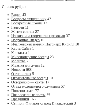
Список рубрик
Видео
43
Вопросы священнику
47
Воскресные школы
17
Галереи
11
Жития святых
27
Из жизни и творчества прихожан
37
Избранное Видео
10
Ичалковская земля и Патриарх Кирилл
10
Карта Сайта
1
Контакты
1
Миссионерские беседы
23
Молитва
7
Музыка для души
12
Новости
688
О таинствах
5
Огласительные беседы
10
Осторожно — секты
17
Отдел молодежного служения
57
Полезно знать
77
Православные посты
55
Праздники
163
Св. прп. Филарет старец Ичалковский
3