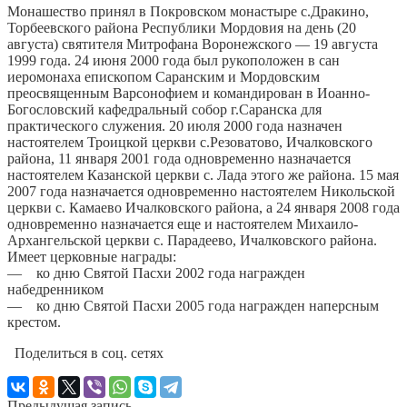
Монашество принял в Покровском монастыре с.Дракино,
Торбеевского района Республики Мордовия на день (20
августа) святителя Митрофана Воронежского — 19 августа
1999 года. 24 июня 2000 года был рукоположен в сан
иеромонаха епископом Саранским и Мордовским
преосвященным Варсонофием и командирован в Иоанно-
Богословский кафедральный собор г.Саранска для
практического служения. 20 июля 2000 года назначен
настоятелем Троицкой церкви с.Резоватово, Ичалковского
района, 11 января 2001 года одновременно назначается
настоятелем Казанской церкви с. Лада этого же района. 15 мая
2007 года назначается одновременно настоятелем Никольской
церкви с. Камаево Ичалковского района, а 24 января 2008 года
одновременно назначается еще и настоятелем Михаило-
Архангельской церкви с. Парадеево, Ичалковского района.
Имеет церковные награды:
— ко дню Святой Пасхи 2002 года награжден
набедренником
— ко дню Святой Пасхи 2005 года награжден наперсным
крестом.
Поделиться в соц. сетях
Предыдущая запись