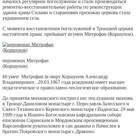
началось регулярное богослужение и стали производиться
ремонтно-восстановительные работы по реконструкции
здания храма Силами и стараниями прихожан церковь стала
украшением села.
С момента восстановления богослужений в Троицкой церкви
настоятелем храма пребывает игумен Митрофан (Коршунов).
иеромонах Митрофан
(Коршунов)
Игумен Митрофан (в миру Коршунов Александр
Владимирович , 29.03.1967 года рождения) имеет высшее
педагогическое и православно-теологическое образование.
До принятия монашеского пострига нес послушания эконома
в Троице-Даниловом монастыре г. Переславля-Залесского и
Свято-Тихвинского Керенского монастыря г.Вадинска. 29 мая
1999 года в Иоанно-Богословском кафедральном соборе
епископом Саранским и Мордовским преосвященным
Варсонофием рукоположен в сан диакона и Начислен в
братию Покровского монастыря с.Дракино.