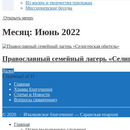
Из жизни и творчества прихожан
Миссионерские беседы
Открыть меню
Месяц:
Июнь 2022
Православный семейный лагерь «Селиг
Далее
Страница1 of 1
1
Главная
Храмы благочиния
Статьи и Новости
Вопросы священнику
© 2026 · Ичалковское благочиние — Саранская епархия
Главная
Отдел молодежного служения