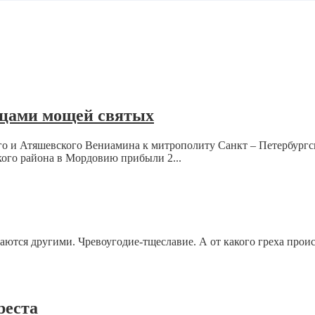
ицами мощей святых
ого и Атяшевского Вениамина к митрополиту Санкт – Петербург
ого района в Мордовию прибыли 2...
даются другими. Чревоугодие-тщеславие. А от какого греха проис
реста