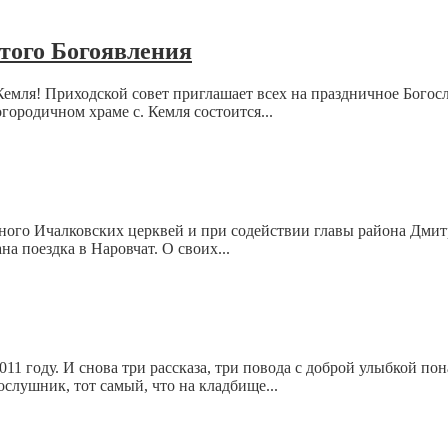
того Богоявления
ля! Приходской совет приглашает всех на праздничное Богосл
городичном храме с. Кемля состоится...
го Ичалковских церквей и при содействии главы района Дмитри
а поездка в Наровчат. О своих...
 году. И снова три рассказа, три повода с доброй улыбкой пон
слушник, тот самый, что на кладбище...