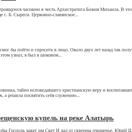
строящуюся часовню в честь Архистратига Божия Михаила. В это
 с. Б. Сыреси. Церковно-славянское...
смог бы пойти и спросить в лицо. Около двух лет назад так полу
 этом узнал, я был в шоковом...
ановника, тайно исповедавшего христианскую веру и воспитавше
, а решила посвятить себя служению...
рещенскую купель на реке Алатырь
тобы Господь зажег им Свет И дал от скверны очищенье. Юрий 