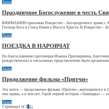
Далее
Праздничное Богослужение в честь Свя
ВНИМАНИЮ прихожан Рождество – Богородичного храма с. Кем
Господа Бога и Спаса Нашего Иисуса Христа: В Рождество – Бо
Далее
ПОЕЗДКА В НАРОВЧАТ
По благословению протоиерея Иоанна Просвирнина, благочинно
рождественских и пасхальных представлениях была организован
Далее
Продолжение фильма «Притчи»
Эта лента — продолжение фильма «Притчи», выпущенного в 2011
они правы, а в чем нет. Герой первой истории «Лампадка» — по
Далее
Страница1 of 2
1
2
»