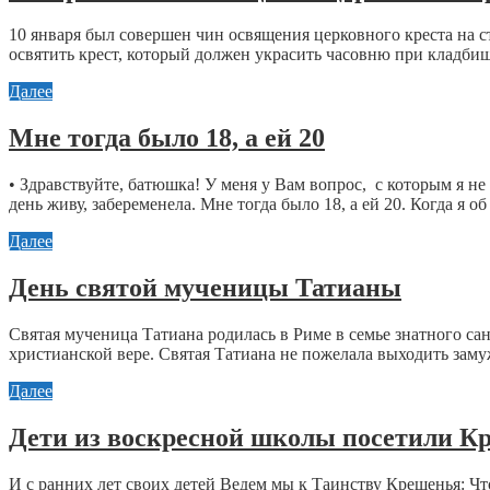
10 января был совершен чин освящения церковного креста на 
освятить крест, который должен украсить часовню при кладбище
Далее
Мне тогда было 18, а ей 20
• Здравствуйте, батюшка! У меня у Вам вопрос, с которым я не 
день живу, забеременела. Мне тогда было 18, а ей 20. Когда я об
Далее
День святой мученицы Татианы
Святая мученица Татиана родилась в Риме в семье знатного с
христианской вере. Святая Татиана не пожелала выходить замуж
Далее
Дети из воскресной школы посетили К
И с ранних лет своих детей Ведем мы к Таинству Крещенья: Ч