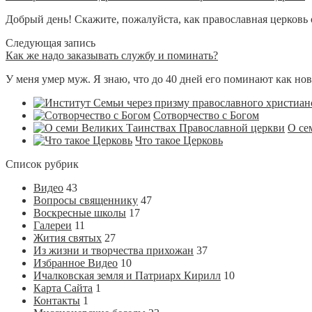
Добрый день! Скажите, пожалуйста, как православная церковь о
Следующая запись
Как же надо заказывать службу и поминать?
У меня умер муж. Я знаю, что до 40 дней его поминают как нов
Сотворчество с Богом
О се
Что такое Церковь
Список рубрик
Видео
43
Вопросы священнику
47
Воскресные школы
17
Галереи
11
Жития святых
27
Из жизни и творчества прихожан
37
Избранное Видео
10
Ичалковская земля и Патриарх Кирилл
10
Карта Сайта
1
Контакты
1