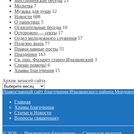
Миссионерские беседы
23
Молитва
7
Музыка для души
12
Новости
688
О таинствах
5
Огласительные беседы
10
Осторожно — секты
17
Отдел молодежного служения
57
Полезно знать
77
Православные посты
55
Праздники
163
Св. прп. Филарет старец Ичалковский
3
Спеши помочь!
6
Храмы благочиния
15
Архив записей сайта
Архив
записей
Православный сайт благочиния Ичалковского района Мордови
сайта
Главная
Храмы благочиния
Статьи и Новости
Вопросы священнику
© 2026 · Ичалковское благочиние — Саранская епархия