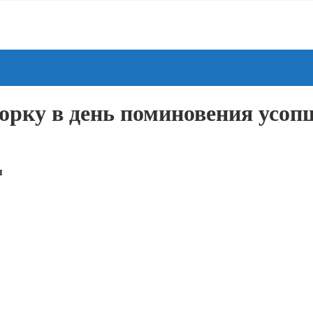
борку в день поминовения усоп
я