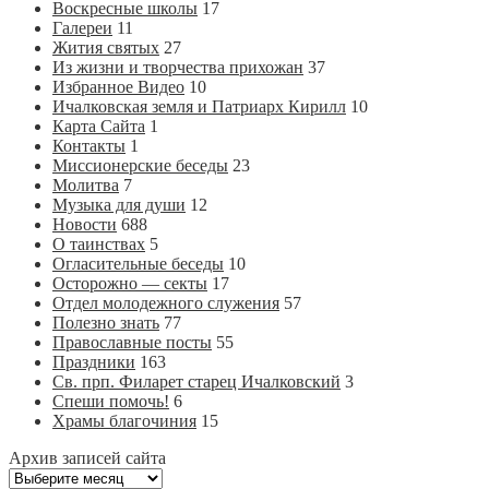
Воскресные школы
17
Галереи
11
Жития святых
27
Из жизни и творчества прихожан
37
Избранное Видео
10
Ичалковская земля и Патриарх Кирилл
10
Карта Сайта
1
Контакты
1
Миссионерские беседы
23
Молитва
7
Музыка для души
12
Новости
688
О таинствах
5
Огласительные беседы
10
Осторожно — секты
17
Отдел молодежного служения
57
Полезно знать
77
Православные посты
55
Праздники
163
Св. прп. Филарет старец Ичалковский
3
Спеши помочь!
6
Храмы благочиния
15
Архив записей сайта
Архив