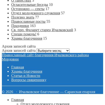
О таинствах
5
Огласительные беседы
10
Осторожно — секты
17
Отдел молодежного служения
57
Полезно знать
77
Православные посты
55
Праздники
163
Св. прп. Филарет старец Ичалковский
3
Спеши помочь!
6
Храмы благочиния
15
Архив записей сайта
Архив записей сайта
Православный сайт благочиния Ичалковского района
Мордовии
Главная
Храмы благочиния
Статьи и Новости
Вопросы священнику
© 2026 · Ичалковское благочиние — Саранская епархия
Главная
Отдел молодежного служения