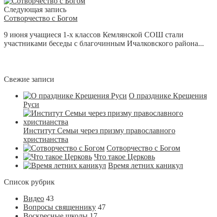
Следующая запись
Сотворчество с Богом
9 июня учащиеся 1-х классов Кемлянской СОШ стали
участниками беседы с благочинным Ичалковского района...
Свежие записи
О празднике Крещения
Руси
Институт Семьи через призму православного
христианства
Сотворчество с Богом
Что такое Церковь
Время летних каникул
Список рубрик
Видео
43
Вопросы священнику
47
Воскресные школы
17