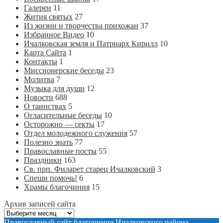
Галереи
11
Жития святых
27
Из жизни и творчества прихожан
37
Избранное Видео
10
Ичалковская земля и Патриарх Кирилл
10
Карта Сайта
1
Контакты
1
Миссионерские беседы
23
Молитва
7
Музыка для души
12
Новости
688
О таинствах
5
Огласительные беседы
10
Осторожно — секты
17
Отдел молодежного служения
57
Полезно знать
77
Православные посты
55
Праздники
163
Св. прп. Филарет старец Ичалковский
3
Спеши помочь!
6
Храмы благочиния
15
Архив записей сайта
Архив
записей
Православный сайт благочиния Ичалковского района