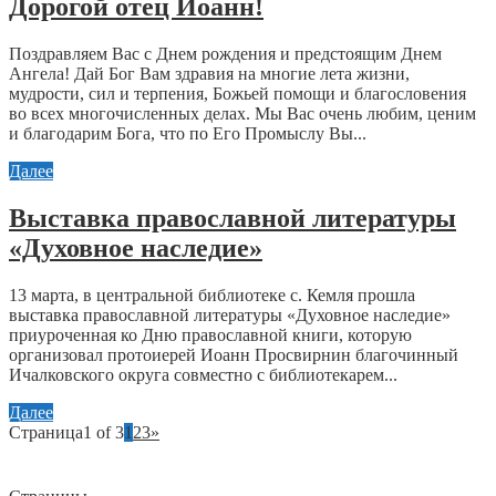
Дорогой отец Иоанн!
Поздравляем Вас с Днем рождения и предстоящим Днем
Ангела! Дай Бог Вам здравия на многие лета жизни,
мудрости, сил и терпения, Божьей помощи и благословения
во всех многочисленных делах. Мы Вас очень любим, ценим
и благодарим Бога, что по Его Промыслу Вы...
Далее
Выставка православной литературы
«Духовное наследие»
13 марта, в центральной библиотеке с. Кемля прошла
выставка православной литературы «Духовное наследие»
приуроченная ко Дню православной книги, которую
организовал протоиерей Иоанн Просвирнин благочинный
Ичалковского округа совместно с библиотекарем...
Далее
Страница1 of 3
1
2
3
»