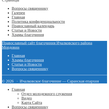
Страницы
Вопросы священнику
Галереи
Главная
Политика конфиденциальности
Православный календарь
Статьи и Новости
Храмы благочиния
Православный сайт благочиния Ичалковского района
Мордовии
Главная
Храмы благочиния
Статьи и Новости
Вопросы священнику
© 2026 · Ичалковское благочиние — Саранская епархия
Главная
Отдел молодежного служения
Видео
Карта Сайта
Вопросы священнику