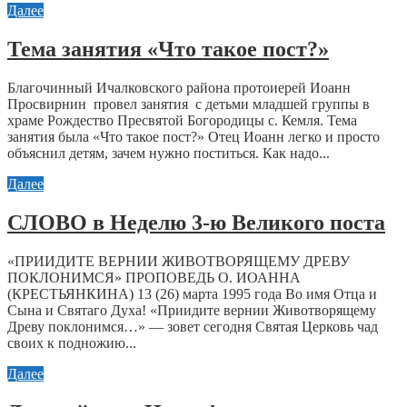
Далее
Тема занятия «Что такое пост?»
Благочинный Ичалковского района протоиерей Иоанн
Просвирнин провел занятия с детьми младшей группы в
храме Рождество Пресвятой Богородицы с. Кемля. Тема
занятия была «Что такое пост?» Отец Иоанн легко и просто
объяснил детям, зачем нужно поститься. Как надо...
Далее
СЛОВО в Неделю 3-ю Великого поста
«ПРИИДИТЕ ВЕРНИИ ЖИВОТВОРЯЩЕМУ ДРЕВУ
ПОКЛОНИМСЯ» ПРОПОВЕДЬ О. ИОАННА
(КРЕСТЬЯНКИНА) 13 (26) марта 1995 года Во имя Отца и
Сына и Святаго Духа! «Приидите вернии Животворящему
Древу поклонимся…» — зовет сегодня Святая Церковь чад
своих к подножию...
Далее