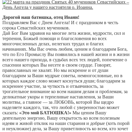
Дорогой наш батюшка, отец Иоанн!
Поздравляем Вас с Днем Ангела! И с праздником в честь
сорока Севастийских мучеников.
Дай Бог Вам здравия на многие лета жизни, мудрости, сил и
терпения, Божьей помощи и благословения во всех
многочисленных делах, нелегких трудах и благих
начинаниях. Мы Вас очень любим, ценим и благодарим Бога,
что по Его Промыслу Вы появились в нашей жизни и в жизни
всего нашего прихода, в судьбах всех тех людей, попечение о
спасении которых Вы несете в своем сердце. Говорят,
православных не хвалят. Но мы искренне и от души
благодарим за Ваши мудрые советы, немногословные, но в
которых каждое слово может коснуться души; благодарим за
искреннее участие, за чуткость и отзывчивость, за
трогательное внимание ко всем нашим делам и проблемам, за
деликатные укоры и терпеливые наставления, за Ваши
молитвы, а главное — за ЛЮБОВЬ, которой Вы щедро
наделяете каждого, так, что любой с уверенностью может
сказать:
«Это мой БАТЮШКА!»
Мы ценим Вашу
деятельную энергию, Вашу открытость ко всем полезным
идеям и живой отклик на наши старания и добрые (хоть порой
и неуклюжие) дела, за Вашу приветливость ко всем, кто хочет