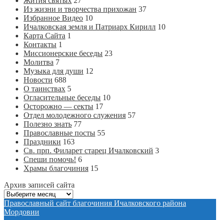
Жития святых
27
Из жизни и творчества прихожан
37
Избранное Видео
10
Ичалковская земля и Патриарх Кирилл
10
Карта Сайта
1
Контакты
1
Миссионерские беседы
23
Молитва
7
Музыка для души
12
Новости
688
О таинствах
5
Огласительные беседы
10
Осторожно — секты
17
Отдел молодежного служения
57
Полезно знать
77
Православные посты
55
Праздники
163
Св. прп. Филарет старец Ичалковский
3
Спеши помочь!
6
Храмы благочиния
15
Архив записей сайта
Архив
записей
Православный сайт благочиния Ичалковского района
сайта
Мордовии