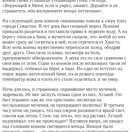
воины снова услышали утешающий голос Господа:
«Верующий в Меня, если и умрет, оживет. Дерзайте и не
страшитесь, ибо восприимете венцы нетленные».
На следующий день воинов связанными повели к озеру близ
города Севастии. В тот день был сильный мороз. Воинам
приказали раздеться и поставили прямо в ледяную воду. А на
берегу топилась баня, и мучители сказали, что любой из них
может сразу же согреться в ней, если отречется от Христа.
Всю ночь воины мужественно переносили холод, ободряя
друг друга. Они пели псалмы, несмотря на боль,
причиняемую обморожением. А мука эта по силе сравнима с
ожогами от огня. Один из воинов после нескольких часов не
выдержал, побежал на берег, к бане. Но едва он вступил на
порог жарко натопленной бани, из-за резкого перепада
температур кожа и плоть его стали отделяться, и он умер.
Ночь длилась, и стражники, охранявшие место мучения,
задремали. Не мог заснуть только один из них, Аглаий. Он
был поражен: как же эти христиане, несмотря на
неслыханные мучения, не прекращают молитвы? В третьем
часу ночи он увидел, что над озером разливается яркий свет,
совсем как летом. Стало так тепло, что лед растаял. Аглаий
недоумевал: что же происходит? Взглянув вверх, он увидел
над головами воинов светящиеся венцы. Венцов было
тридцать девять — по числу оставшихся стойкими мучеников.