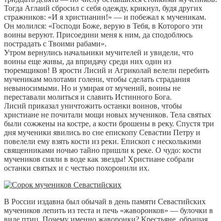
Тогда Аглаий сбросил с себя одежду, крикнул, будя других
стражников: «И я христианин!» — и побежал к мученикам.
Он молился: «Господи Боже, верую в Тебя, в Которого эти
воины веруют. Присоедини меня к ним, да сподоблюсь
пострадать с Твоими рабами».
Утром вернулись начальники мучителей и увидели, что
воины еще живы, да впридачу среди них один из
тюремщиков! В ярости Лисий и Агриколай велели перебить
мученикам молотами голени, чтобы сделать страдания
невыносимыми. Но и умирая от мучений, воины не
переставали молиться и славить Истинного Бога.
Лисий приказал уничтожить останки воинов, чтобы
христиане не почитали мощи новых мучеников. Тела святых
были сожжены на костре, а кости брошены в реку. Спустя три
дня мученики явились во сне епископу Севастии Петру и
повелели ему взять кости из реки. Епископ с несколькими
священниками ночью тайно пришли к реке. О чудо: кости
мучеников сияли в воде как звезды! Христиане собрали
останки святых и с честью похоронили их.
В России издавна был обычай в день памяти Севастийских
мучеников лепить из теста и печь «жаворонков» — булочки в
виде птиц. Почему именно жаворонки? Крестьяне, обращая