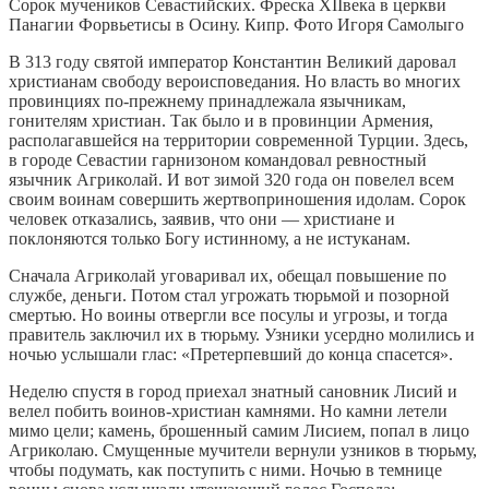
Сорок мучеников Севастийских. Фреска XIIвека в церкви
Панагии Форвьетисы в Осину. Кипр. Фото Игоря Самoлыго
В 313 году святой император Константин Великий даровал
христианам свободу вероисповедания. Но власть во многих
провинциях по-прежнему принадлежала язычникам,
гонителям христиан. Так было и в провинции Армения,
располагавшейся на территории современной Турции. Здесь,
в городе Севастии гарнизоном командовал ревностный
язычник Агриколай. И вот зимой 320 года он повелел всем
своим воинам совершить жертвоприношения идолам. Сорок
человек отказались, заявив, что они — христиане и
поклоняются только Богу истинному, а не истуканам.
Сначала Агриколай уговаривал их, обещал повышение по
службе, деньги. Потом стал угрожать тюрьмой и позорной
смертью. Но воины отвергли все посулы и угрозы, и тогда
правитель заключил их в тюрьму. Узники усердно молились и
ночью услышали глас: «Претерпевший до конца спасется».
Неделю спустя в город приехал знатный сановник Лисий и
велел побить воинов-христиан камнями. Но камни летели
мимо цели; камень, брошенный самим Лисием, попал в лицо
Агриколаю. Смущенные мучители вернули узников в тюрьму,
чтобы подумать, как поступить с ними. Ночью в темнице