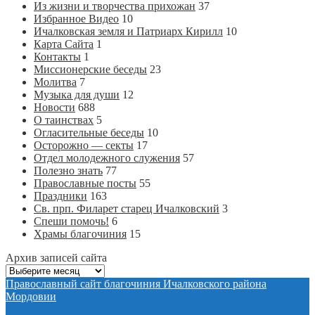
Из жизни и творчества прихожан
37
Избранное Видео
10
Ичалковская земля и Патриарх Кирилл
10
Карта Сайта
1
Контакты
1
Миссионерские беседы
23
Молитва
7
Музыка для души
12
Новости
688
О таинствах
5
Огласительные беседы
10
Осторожно — секты
17
Отдел молодежного служения
57
Полезно знать
77
Православные посты
55
Праздники
163
Св. прп. Филарет старец Ичалковский
3
Спеши помочь!
6
Храмы благочиния
15
Архив записей сайта
Архив
записей
Православный сайт благочиния Ичалковского района
сайта
Мордовии