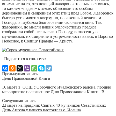
внимание на то, что поющий жаворонок то взмывает ввысь,
то камнем «падает» к земле, объясняли это особым
дерзновением и смирением этих птиц пред Богом. Жаворонок
быстро устремляется кверху, но, пораженный величием
Господа, в глубоком благоговении склоняется вниз. Так
жаворонки, по мысли наших благочестивых предков,
изображали собой песнь славы Господу, вознесенную
мучениками, их смирение и устремленность ввысь, в Царство
Небесное, к Солнцу Правды — Христу.
Поделиться в соц. сетях
Предыдущая запись
День Православной Книги
16 марта в СОШ с.Оброчного Ичалковского района, прошло
мероприятие посвященное Дню Православной Книги. В...
Следующая запись
22 марта на праздник Святых 40 мучеников Севастийских –
День Ангела у нашего настоятеля о. Иоанна