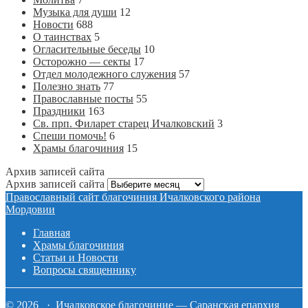
Музыка для души
12
Новости
688
О таинствах
5
Огласительные беседы
10
Осторожно — секты
17
Отдел молодежного служения
57
Полезно знать
77
Православные посты
55
Праздники
163
Св. прп. Филарет старец Ичалковский
3
Спеши помочь!
6
Храмы благочиния
15
Архив записей сайта
Архив записей сайта
Православный сайт благочиния Ичалковского района
Мордовии
Главная
Храмы благочиния
Статьи и Новости
Вопросы священнику
© 2026 · Ичалковское благочиние — Саранская епархия