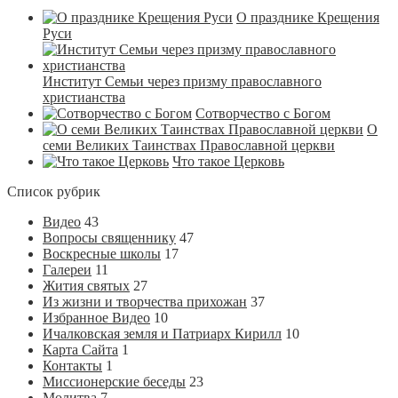
О празднике Крещения
Руси
Институт Семьи через призму православного
христианства
Сотворчество с Богом
О
семи Великих Таинствах Православной церкви
Что такое Церковь
Список рубрик
Видео
43
Вопросы священнику
47
Воскресные школы
17
Галереи
11
Жития святых
27
Из жизни и творчества прихожан
37
Избранное Видео
10
Ичалковская земля и Патриарх Кирилл
10
Карта Сайта
1
Контакты
1
Миссионерские беседы
23
Молитва
7