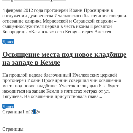
4 февраля 2012 года протоиерей Иоанн Просвирнин в
сослужении духовенства Ичалковского благочиния совершил
отпевание клирика Мордовской и Саранской епархии –
священнослужителя церкви в честь иконы Пресвятой
Богородицы «Казанская» села Кендя – иерея Алексея...
Далее
Освящение места под новое кладбище
на западе в Кемле
На прошлой неделе благочинный Ичалковских церквей
протоиерей Иоанн Просвирнин совершил чин освящения
места под новое кладбище. Участок площадью 6 га будет
находиться на западе Кемли в пятистах метрах от ул.
Тягушева. На освящении присутствовала глава...
Далее
Страница1 of 2
1
2
»
Страницы