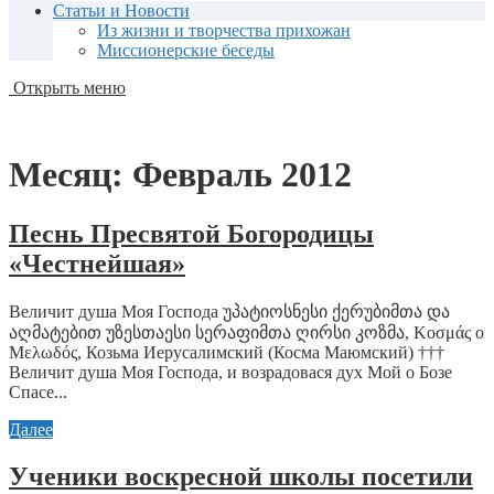
Статьи и Новости
Из жизни и творчества прихожан
Миссионерские беседы
Открыть меню
Месяц:
Февраль 2012
Песнь Пресвятой Богородицы
«Честнейшая»
Величит душа Моя Господа უპატიოსნესი ქერუბიმთა და
აღმატებით უზესთაესი სერაფიმთა ღირსი კოზმა, Κοσμάς ο
Μελωδός, Козьма Иерусалимский (Косма Маюмский) †††
Величит душа Моя Господа, и возрадовася дух Мой о Бозе
Спасе...
Далее
Ученики воскресной школы посетили