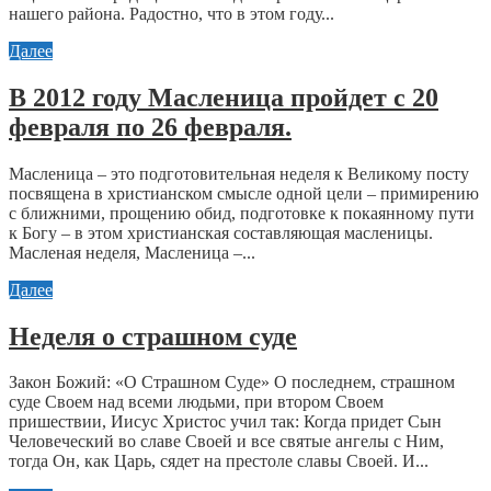
нашего района. Радостно, что в этом году...
Далее
В 2012 году Масленица пройдет с 20
февраля по 26 февраля.
Масленица – это подготовительная неделя к Великому посту
посвящена в христианском смысле одной цели – примирению
с ближними, прощению обид, подготовке к покаянному пути
к Богу – в этом христианская составляющая масленицы.
Масленая неделя, Масленица –...
Далее
Неделя о страшном суде
Закон Божий: «О Страшном Суде» О последнем, страшном
суде Своем над всеми людьми, при втором Своем
пришествии, Иисус Христос учил так: Когда придет Сын
Человеческий во славе Своей и все святые ангелы с Ним,
тогда Он, как Царь, сядет на престоле славы Своей. И...