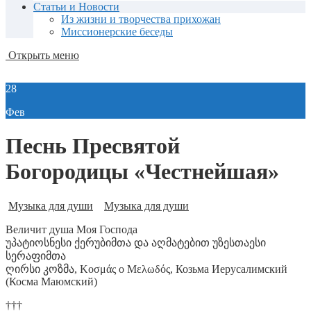
Статьи и Новости
Из жизни и творчества прихожан
Миссионерские беседы
Открыть меню
28
Фев
Песнь Пресвятой
Богородицы «Честнейшая»
Музыка для души
Музыка для души
Величит душа Моя Господа
უპატიოსნესი ქერუბიმთა და აღმატებით უზესთაესი
სერაფიმთა
ღირსი კოზმა, Κοσμάς ο Μελωδός, Козьма Иерусалимский
(Косма Маюмский)
†††