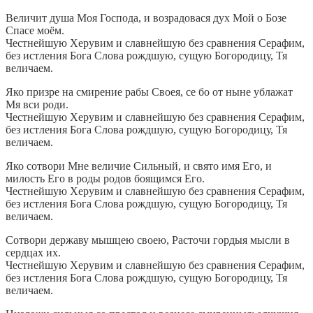
Величит душа Моя Господа, и возрадовася дух Мой о Бозе
Спасе моём.
Честнейшую Херувим и славнейшую без сравнения Серафим,
без истления Бога Слова рождшую, сущую Богородицу, Тя
величаем.
Яко призре на смирение рабы Своея, се бо от ныне ублажат
Мя вси роди.
Честнейшую Херувим и славнейшую без сравнения Серафим,
без истления Бога Слова рождшую, сущую Богородицу, Тя
величаем.
Яко сотвори Мне величие Сильный, и свято имя Его, и
милость Его в роды родов боящимся Его.
Честнейшую Херувим и славнейшую без сравнения Серафим,
без истления Бога Слова рождшую, сущую Богородицу, Тя
величаем.
Сотвори державу мышцею своею, Расточи гордыя мысли в
сердцах их.
Честнейшую Херувим и славнейшую без сравнения Серафим,
без истления Бога Слова рождшую, сущую Богородицу, Тя
величаем.