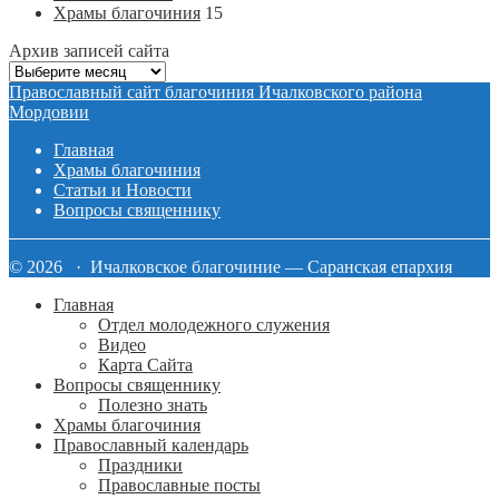
Храмы благочиния
15
Архив записей сайта
Архив
записей
Православный сайт благочиния Ичалковского района
сайта
Мордовии
Главная
Храмы благочиния
Статьи и Новости
Вопросы священнику
© 2026 · Ичалковское благочиние — Саранская епархия
Главная
Отдел молодежного служения
Видео
Карта Сайта
Вопросы священнику
Полезно знать
Храмы благочиния
Православный календарь
Праздники
Православные посты