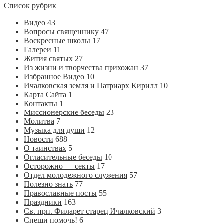
Список рубрик
Видео
43
Вопросы священнику
47
Воскресные школы
17
Галереи
11
Жития святых
27
Из жизни и творчества прихожан
37
Избранное Видео
10
Ичалковская земля и Патриарх Кирилл
10
Карта Сайта
1
Контакты
1
Миссионерские беседы
23
Молитва
7
Музыка для души
12
Новости
688
О таинствах
5
Огласительные беседы
10
Осторожно — секты
17
Отдел молодежного служения
57
Полезно знать
77
Православные посты
55
Праздники
163
Св. прп. Филарет старец Ичалковский
3
Спеши помочь!
6