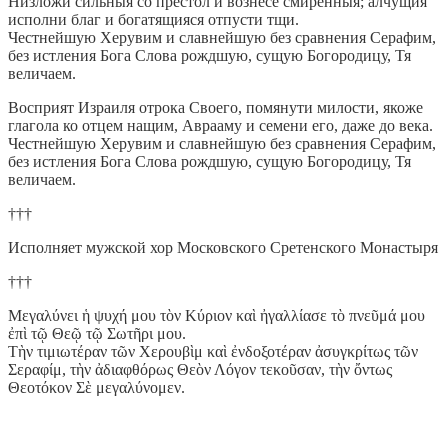
Низложи сильныя со престол и вознесе смиренныя; алчущия
исполни благ и богатящияся отпусти тщи.
Честнейшую Херувим и славнейшую без сравнения Серафим,
без истления Бога Слова рождшую, сущую Богородицу, Тя
величаем.
Восприят Израиля отрока Своего, помянути милости, якоже
глагола ко отцем нащим, Аврааму и семени его, даже до века.
Честнейшую Херувим и славнейшую без сравнения Серафим,
без истления Бога Слова рождшую, сущую Богородицу, Тя
величаем.
†††
Исполняет мужской хор Московского Сретенского Монастыря
†††
Μεγαλύνει ἡ ψυχή μου τὸν Κύριον καὶ ἠγαλλίασε τὸ πνεῦμά μου
ἐπὶ τῷ Θεῷ τῷ Σωτῆρι μου.
Τὴν τιμιωτέραν τῶν Χερουβὶμ καὶ ἐνδοξοτέραν ἀσυγκρίτως τῶν
Σεραφίμ, τὴν ἀδιαφθόρως Θεὸν Λόγον τεκοῦσαν, τὴν ὄντως
Θεοτόκον Σὲ μεγαλύνομεν.