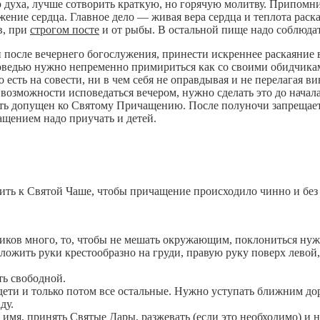
духа, лучше сотворить краткую, но горячую молитву. Припомни, 
ожение сердца. Главное дело — живая вера сердца и теплота рас
в, при
строгом посте
и от рыбы. В остальной пище надо соблюдат
 после вечернего богослужения, принести искреннее раскаяние 
оведью нужно непременно примириться как со своими обидчиками
 есть на совести, ни в чем себя не оправдывая и не перелагая ви
т возможности исповедаться вечером, нужно сделать это до нача
быть допущен ко Святому Причащению. После полуночи запрещает
щением надо приучать и детей.
ить к Святой Чаше, чтобы причащение происходило чинно и без 
иков много, то, чтобы не мешать окружающим, поклониться нуж
сложить руки крестообразно на груди, правую руку поверх левой
ть свободной.
ти и только потом все остальные. Нужно уступать ближним дорог
ду.
е имя, принять Святые Дары, разжевать (если это необходимо) и