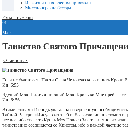
Из жизни и творчества прихожан
Миссионерские беседы
Открыть меню
01
Мар
Таинство Святого Причащен
О таинствах
Если не будете есть Плоти Сына Человеческого и пить Крови Его
Ин. 6:53
Ядущий Мою Плоть и пиющий Мою Кровь во Мне пребывает, и
Ин. 6: 56
Этими словами Господь указал на совершенную необходимость 
Тайной Вечери. «Иисус взял хлеб и, благословив, преломил и, р
нее все, ибо сие есть Кровь Моя Нового Завета, за многих изл
таинственно соединяется со Христом, ибо в каждой частице р