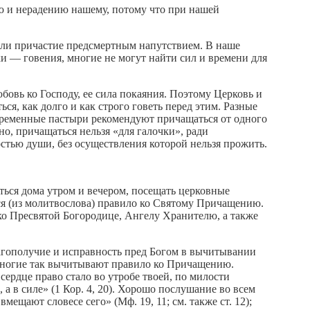
ю и нерадению нашему, потому что при нашей
тали причастие предсмертным напутствием. В наше
ки — говения, многие не могут найти сил и времени для
юбовь ко Господу, ее сила покаяния. Поэтому Церковь и
ся, как долго и как строго говеть перед этим. Разные
временные пастыри рекомендуют причащаться от одного
но, причащаться нельзя «для галочки», ради
тью души, без осуществления которой нельзя прожить.
ться дома утром и вечером, посещать церковные
ся (из молитвослова) правило ко Святому Причащению.
ко Пресвятой Богородице, Ангелу Хранителю, а также
агополучие и исправность пред Богом в вычитывании
 многие так вычитывают правило ко Причащению.
ердце право стало во утробе твоей, по милости
 а в силе» (1 Кор. 4, 20). Хорошо послушание во всем
ещают словесе сего» (Мф. 19, 11; см. также ст. 12);