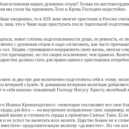
 благословения наших духовных отцов? Только по жестокосерди
ния мы стали бы принимать Тело и Кровь Господни недостойно.
 Чаше ежедневно, то в XIX веке многие христиане в России счи
о, зная, что к Чаше надо приступать после тщательной подготов
аться, лежит степень подготовленности души, ее ревность, ее л
енно с духовным отцом и надо согласовать, как часто причащать
о сил. Людям, стремящимся воцерковить свою жизнь, многие со
стое причащение, но это скорее исключение, чем правило. Конеч
ристии должно стать для православного христианина потребнос
ен за два-три дня молитвенно подготовить себя к этому: моли
 на вечерней службе. К домашним вечерним молитвам добавляет
т в себя каноны: покаянный Господу Иисусу Христу, молебный 
го Иоанна Кронштадтского: «некоторые поставляют все свое бл
сердца для Бога — на внутреннее исправление свое; например,
ашей жизни и готовность сердца к принятию Святых Таин. Если с
тя и не успел ты вычитать всех молитв. Царство Божие не в слове,
вместити» продолжительную молитву «да вместит». Но «не вси вм