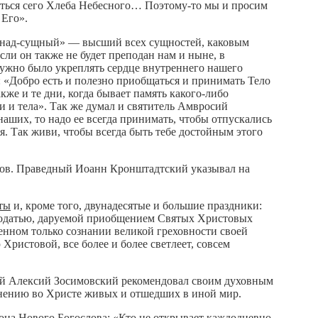
аться сего Хлеба Небесного… Поэтому-то мы и просим
 Его».
 «над-сущный» — высший всех сущностей, каковым
сли он также не будет преподан нам и ныне, в
 нужно было укреплять сердце внутреннего нашего
: «Добро есть и полезно приобщаться и принимать Тело
кже и те дни, когда бывает память какого-либо
 и тела». Так же думал и святитель Амвросий
наших, то надо ее всегда принимать, чтобы отпускались
бя. Так живи, чтобы всегда быть тебе достойным этого
ров. Праведный Иоанн Кронштадтский указывал на
ты
и, кроме того, двунадесятые и большие праздники:
лагодатью, даруемой приобщением Святых Христовых
ренном только сознании великой греховности своей
Христовой, все более и более светлеет, совсем
ный Алексий Зосимовский рекомендовал своим духовным
инению во Христе живых и отшедших в иной мир.
она Нового Богослова: «Кто не открывает каждодневно