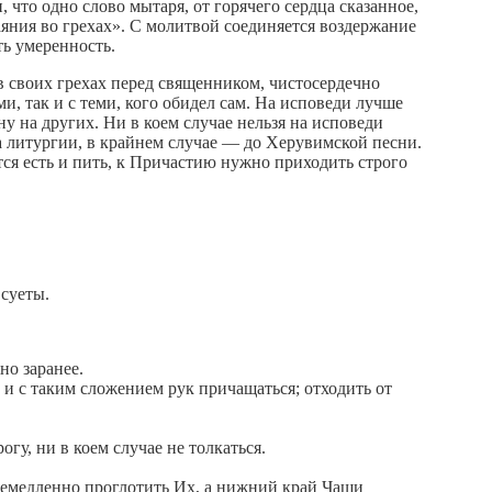
что одно слово мытаря, от горячего сердца сказанное,
каяния во грехах». С молитвой соединяется воздержание
ь умеренность.
в своих грехах перед священником, чистосердечно
, так и с теми, кого обидел сам. На исповеди лучше
ну на других. Ни в коем случае нельзя на исповеди
ла литургии, в крайнем случае — до Херувимской песни.
ся есть и пить, к Причастию нужно приходить строго
суеты.
но заранее.
, и с таким сложением рук причащаться; отходить от
у, ни в коем случае не толкаться.
 немедленно проглотить Их, а нижний край Чаши