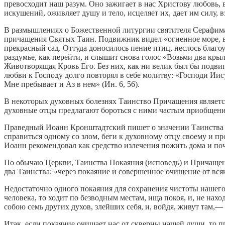
превосходит наш разум. Оно зажигает в нас Христову любовь, в
искушений, оживляет душу и тело, исцеляет их, дает им силу, 
В размышлениях о Божественной литургии святителя Серафима 
причащения Святых Таин. Подвижник видел «огненное море, во
прекрасный сад. Оттуда доносилось пение птиц, неслось благо
раздумье, как перейти, и слышит снова голос «Возьми два кр
Животворящая Кровь Его. Без них, как ни велик был бы подви
любви к Господу долго повторял в себе молитву: «Господи Ии
Мне пребывает и Аз в нем» (Ин. 6, 56).
В некоторых духовных болезнях Таинство Причащения является
духовные отцы предлагают бороться с ними частым приобщен
Праведный Иоанн Кронштадтский пишет о значении Таинства Е
справиться одному со злом, беги к духовному отцу своему и п
Иоанн рекомендовал как средство излечения пожить дома и п
По обычаю Церкви, Таинства Покаяния (исповедь) и Причащен
два Таинства: «через покаяние и совершенное очищение от в
Недостаточно одного покаяния для сохранения чистоты нашего 
человека, то ходит по безводным местам, ища покоя, и, не нахо
собою семь других духов, злейших себя, и, войдя, живут там,— 
Итак, если покаяние очищает нас от скверны нашей души, то п