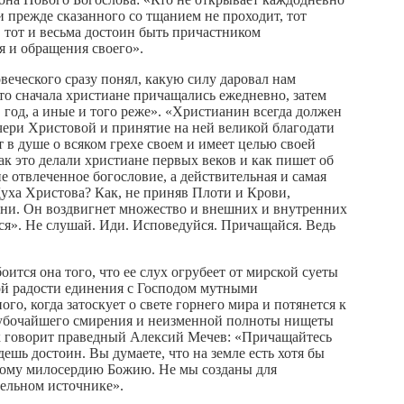
 и прежде сказанного со тщанием не проходит, тот
, тот и весьма достоин быть причастником
я и обращения своего».
еческого сразу понял, какую силу даровал нам
то сначала христиане причащались ежедневно, затем
з в год, а иные и того реже». «Христианин всегда должен
ечери Христовой и принятие на ней великой благодати
т в душе о всяком грехе своем и имеет целью своей
к это делали христиане первых веков и как пишет об
отвлеченное богословие, а действительная и самая
Духа Христова? Как, не приняв Плоти и Крови,
 козни. Он воздвигнет множество и внешних и внутренних
ться». Не слушай. Иди. Исповедуйся. Причащайся. Ведь
ится она того, что ее слух огрубеет от мирской суеты
ой радости единения с Господом мутными
о, когда затоскует о свете горнего мира и потянется к
 глубочайшего смирения и неизменной полноты нищеты
так говорит праведный Алексий Мечев: «Причащайтесь
дешь достоин. Вы думаете, что на земле есть хотя бы
обому милосердию Божию. Не мы созданы для
тельном источнике».