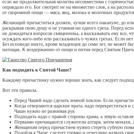
если же продолжительная молитва несовместима с горячностью 
оправдало его. Бог смотрит не на множество слов, а на распол
от скоромной пищи — мяса, яиц, молока и молочных продукто
Желающий причаститься должен, лучше всего накануне, до или
раскрывая свою душу и не утаивая ни одного греха. Перед исп
не дожидаться вопросов священника, а высказывать ему все, что
осуждать кого-либо или рассказывать о чужих грехах. Если не
Без исповеди никто, кроме младенцев до семи лет, не может 
натощак. К воздержанию от пищи и пития перед Святым Прича
Как подходить к Святой Чаше?
Каждому причастнику нужно хорошо знать, как следует подход
Вот эти правила.
Перед Чашей надо сделать земной поклон. Если причастн
Когда отверзаются царские врата, надо перекреститься и 
Чаши нужно не разнимая рук
Подходить надо с правой стороны храма, а левую оставля
Первыми причащаются служители алтаря, затем монахи, де
Женщинам перед причастием нужно стереть губную пома
Подойдя к Чаше, следует громко и отчетливо назвать сво