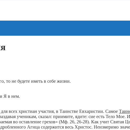
ия
, то не будете иметь в себе жизни.
 Я в нем.
для всех христиан участия, в Таинстве Евхаристии. Самое
Таин
аздавая ученикам, сказал: приимите, ядите: сие есть Тело Мое. И,
иваемая во оставление грехов» (Мф. 26, 26-28). Как учит Святая
аздробленного Агнца содержится весь Христос. Неизмеримо знач