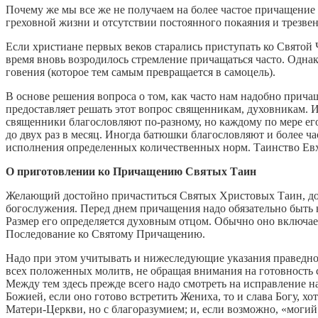
Почему же мы все же не получаем на более частое причащение
греховной жизни и отсутствии постоянного покаяния и трезве
Если христиане первых веков старались приступать ко Святой
время вновь возродилось стремление причащаться часто. Однак
говения (которое тем самым превращается в самоцель).
В основе решения вопроса о том, как часто нам надобно причащ
предоставляет решать этот вопрос священникам, духовникам. Им
священники благословляют по-разному, но каждому по мере ег
до двух раз в месяц. Иногда батюшки благословляют и более ча
исполнения определенных количественных норм. Таинство Евха
О приготовлении ко Причащению Святых Таин
Желающий достойно причаститься Святых Христовых Таин, долж
богослужения. Перед днем причащения надо обязательно быть
Размер его определяется духовным отцом. Обычно оно включае
Последование ко Святому Причащению.
Надо при этом учитывать и нижеследующие указания праведно
всех положенных молитв, не обращая внимания на готовность 
Между тем здесь прежде всего надо смотреть на исправление н
Божией, если оно готово встретить Жениха, то и слава Богу, хо
Матери-Церкви, но с благоразумием; и, если возможно, «могий 