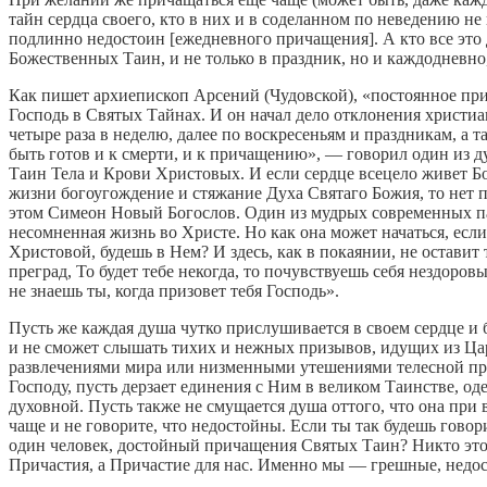
тайн сердца своего, кто в них и в соделанном по неведению не
подлинно недостоин [ежедневного причащения]. А кто все это 
Божественных Таин, и не только в праздник, но и каждодневно
Как пишет архиепископ Арсений (Чудовской), «постоянное при
Господь в Святых Тайнах. И он начал дело отклонения христиа
четыре раза в неделю, далее по воскресеньям и праздникам, а 
быть готов и к смерти, и к причащению», — говорил один из д
Таин Тела и Крови Христовых. И если сердце всецело живет Бог
жизни богоугождение и стяжание Духа Святаго Божия, то нет п
этом Симеон Новый Богослов. Один из мудрых современных пас
несомненная жизнь во Христе. Но как она может начаться, ес
Христовой, будешь в Нем? И здесь, как в покаянии, не оставит
преград, То будет тебе некогда, то почувствуешь себя нездоро
не знаешь ты, когда призовет тебя Господь».
Пусть же каждая душа чутко прислушивается в своем сердце и б
и не сможет слышать тихих и нежных призывов, идущих из Ца
развлечениями мира или низменными утешениями телесной природ
Господу, пусть дерзает единения с Ним в великом Таинстве, 
духовной. Пусть также не смущается душа оттого, что она пр
чаще и не говорите, что недостойны. Если ты так будешь говори
один человек, достойный причащения Святых Таин? Никто этог
Причастия, а Причастие для нас. Именно мы — грешные, недос