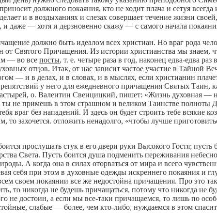
 приносит должного покаяния, кто не ходит плача и сетуя всегда
делает и в воздыханиях и слезах совершает течение жизни своей
, и даже — хотя и дерзновенно скажу — с самого начала покаяни
чащение должно быть идеалом всех христиан. Но враг рода челов
н от Святого Причащения. Из истории христианства мы знаем, ч
там — во все
посты
, т. е. четыре раза в год, наконец едва-едва ра
уховных отцов. Итак, от нас зависит частое участие в Тайной В
ом — и в делах, и в словах, и в мыслях, если христианин плаче
репятствий у него для ежедневного причащения Святых Таин, ка
тырей, о. Валентин Свенцицкий, пишет: «Жизнь духовная — не 
ли ты не примешь в этом страшном и великом Таинстве полноты 
 тебя враг без нападений. И здесь он будет строить тебе всякие
вым, то захочется. отложить ненадолго, «чтобы лучше приготови
оится прослушать стук в его двери руки Высокого Гостя; пусть бо
рства Света. Пусть боится душа подменить переживания небесн
ы. А когда она в силах оторваться от мира и всего чувственног
одевая себя при этом в духовные одежды искреннего покаяния и
и всем своем покаянии все же недостойна причащения. Про это 
ть, то никогда не будешь причащаться, потому что никогда не бу
о не достоин, а если мы все-таки причащаемся, то лишь по ос
тойные, слабые — более, чем кто-либо, нуждаемся в этом спаси