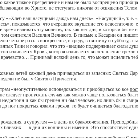
ло какое тяжкое прегрешение и нам не было воспрещено приобщ
ребывающим во Христе, не отступать никогда от освящения Телом
су «»Хлеб наш насущный даждь нам днесь». «Насущный», т. е.
есь», показывается, что вчерашнее вкушение его недостаточно, е
время изливать эту молитву, так как нет дня, в который бы не
 том святителя Василия Великого. В письме к Кесарии он пишет
четыре раза: в воскресенье, в среду, в пятницу и субботу, а та
ятых Таин и говорил, что это «видимо поддерживает силы души
но изливается Кровь, которая изливается во оставление грехов 
я и врачевство… Принимай всякий день то, что может исцелить те
уховных детей каждый день причащаться из запасных Святых Да
 недели не был у Святого Причастия.
рам «неопустительно исповедоваться и приобщаться во все
пос
и не следует пропускать случая как можно чаще пользоваться б
бы недостоин и как бы грешен ни был человек, но лишь бы в сми
 до ног покрытых язвами грехов, то будет очищаться благодатию 
и рождения, а супругам — в день их бракосочетания. Преподоб
их близких — в дни их кончины и именин. Это способствует ед
дый день) нужно следовать такому указанию преподобного Симе