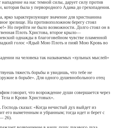
т нападение на нас темной силы, дарует силу против
и, которая была у первородного Адама до грехопадения.
, ярко характеризующее значение для христианина
шное зрелище. На противоположном берегу стоял
е!» Но перейти не было возможности. Долго стоял он в
ственная Плоть Христова, второе крыло—
Киевский однажды в благоговейном чувстве пламенной
, сладкий голос «Ядый Мою Плоть и пияй Мою Кровь во
падении на человека так называемых «хульных мыслей»
вуешь тяжесть борьбы и увидишь, что тебе не
 оружие в борьбе». Для одного душевнобольного отец
фим говорит, что возрождение души совершается через
 Тела и Крови Христовых».
 Господь сказал: «Когда нечистый дух выйдет из
одит его выметенным и убранным; тогда идет и берет с
— 26).
граждает возвращение в нашу душу лукавого духа,