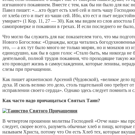
изгнанного покаянием. Вместе с тем, как бы ни было для нас 
Павел пишет: «…кто будет есть хлеб сей и пить чашу Господню
от хлеба сего и пьет из чаши сей. Ибо, кто ест и пьет недосто
умирает» (1 Кор. 11, 27 — 30). Как мы видим из слов апосто
самопроверке и покаянии в грехах. И если последнего не было,
Что могло бы служить для нас показателем того, что мы под
Нового Богослова: «Однажды, когда читались богодухновенные
это, — а их тут было много не только мирян, но и монахов из 
единодушно, как бы в один голос «Стало быть, мы никогда не
деятельной, полной трудов покаяния, что проходящие такую жи
кто проводит жизнь в самоуслаждении, которые ленивы, нерадив
слезы при причащении.
Как пишет архиепископ Арсений (Чудовской), «великое дело п
духа. И сколь велико это дело, столь тщательной оно требует
исправлении своего сердца». Однако здесь следует помнить и с
Как часто надо причащаться Святых Таин?
В четвертом прошении молитвы Господней «Отче наш» мы прос
следует, скорее всего, разуметь обычные хлеб и пищу, которые
называем Христа, потому что Он есть Хлеб тех, которые вку