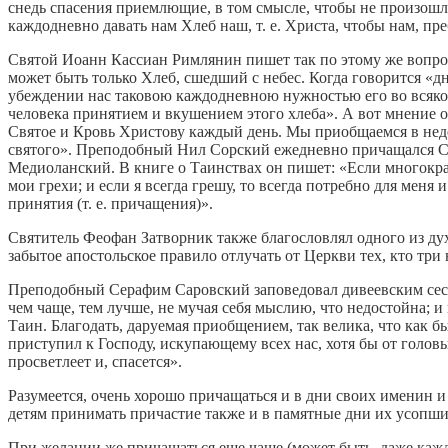
снедь спасения приемлющие, в том смысле, чтобы не произош
каждодневно давать нам Хлеб наш, т. е. Христа, чтобы нам, п
Святой Иоанн Кассиан Римлянин пишет так по этому же вопро
может быть только Хлеб, сшедший с небес. Когда говорится «дн
убеждении нас таковою каждодневною нужностью его во всякое 
человека принятием и вкушением этого хлеба». А вот мнение о
Святое и Кровь Христову каждый день. Мы приобщаемся в неделю 
святого». Преподобный Нил Сорский ежедневно причащался Св
Медиоланский. В книге о Таинствах он пишет: «Если многократ
мои грехи; и если я всегда грешу, то всегда потребно для мен
принятия (т. е. причащения)».
Святитель Феофан Затворник также благословлял одного из д
забытое апостольское правило отлучать от Церкви тех, кто три
Преподобный Серафим Саровский заповедовал дивеевским сест
чем чаще, тем лучше, не мучая себя мыслию, что недостойна; 
Таин. Благодать, даруемая приобщением, так велика, что как 
приступил к Господу, искупающему всех нас, хотя бы от головы
просветлеет и, спасется».
Разумеется, очень хорошо причащаться и в дни своих именин 
детям принимать причастие также и в памятные дни их усопш
При желании же причащаться еще чаще (может быть, даже каж