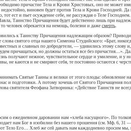
необходимо причастие Тела и Крови Христовых, оно не может име
 недостойно, виновен будет против Тела и Крови Господней. Да 
йно, тот ест и пьет осуждение себе, не рассуждая о Теле Господн
ла Павла, Таинство Причащения будет действенно лишь при надл
 то человек обрекается на немощь, болезни и даже
смерть
.
готовились к Таинству Причащения надлежащим образом? Привод
 слова святого отца нашего Симеона Студийского: «Брат, никог
известных и славных по добродетели, — удивились этому слову и,
 будем причащаться, но должны остаться все без причастия…». 
знь получают нежное, чувствительное сердце и умиление, и у ни
ы, не каются и не смиряют себя, те постоянно остаются с черств
ринимать Святые Таины и велики от этого плоды: обновление н
 от нас и подготовки. А потому хочешь от Святого Причащения п
лова святителя Феофана Затворника: «Действие Таинств не всегда
им о ежедневном даровании нам «хлеба насущного». По толков
 подает нам Бог в изобилии без нашего прошения (см. Мф. 6, 31
шают Тело Его… Хлеб же сей давать нам каждодневно просим мы