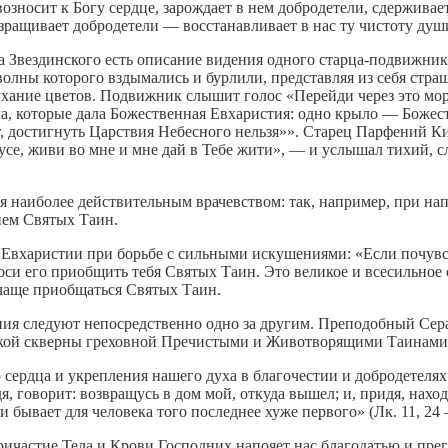
озносит к Богу сердце, зарождает в нем добродетели, сдерживае
взращивает добродетели — восстанавливает в нас ту чистоту душ
Звездинского есть описание видения одного старца-подвижника
лны которого вздымались и бурлили, представляя из себя стра
ухание цветов. Подвижник слышит голос «Перейди через это мор
ыла, которые дала Божественная Евхаристия: одно крыло — Боже
г, достигнуть Царствия Небесного нельзя»». Старец Парфений 
сусе, живи во мне и мне дай в Тебе жити», — и услышал тихий
 наиболее действительным врачевством: так, например, при на
ием Святых Таин.
вхаристии при борьбе с сильными искушениями: «Если почувст
роси его приобщить тебя Святых Таин. Это великое и всесильное
очаще приобщаться Святых Таин.
ия следуют непосредственно одно за другим. Преподобный Сера
сякой скверны греховной Пречистыми и Животворящими Таинами
сердца и укрепления нашего духа в благочестии и добродетелях.
дя, говорит: возвращусь в дом мой, откуда вышел; и, придя, нах
и бывает для человека того последнее хуже первого» (Лк. 11, 24 
ричастие Тела и Крови Господних напояет нас благодатью и пре