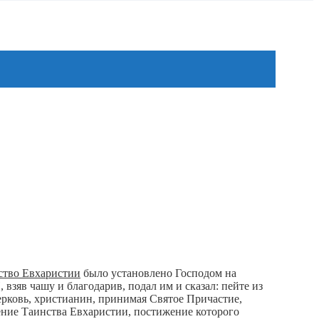
ство Евхаристии
было установлено Господом на
 взяв чашу и благодарив, подал им и сказал: пейте из
 Церковь, христианин, принимая Святое Причастие,
ение Таинства Евхаристии, постижение которого