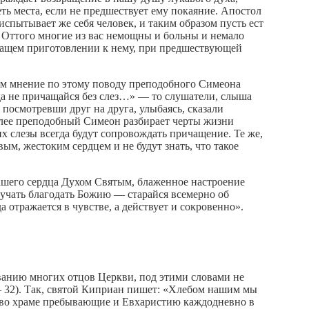
ть места, если не предшествует ему покаяние. Апостол
испытывает же себя человек, и таким образом пусть ест
ем. Оттого многие из вас немощны и больны и немало
ежащем приготовлении к нему, при предшествующей
им мнение по этому поводу преподобного Симеона
да не причащайся без слез…» — то слушатели, слыша
 посмотревши друг на друга, улыбаясь, сказали
Далее преподобный Симеон разбирает черты жизни
х слезы всегда будут сопровождать причащение. Те же,
ым, жестоким сердцем и не будут знать, что такое
ашего сердца Духом Святым, блаженное настроение
олучать благодать Божию — старайся всемерно об
 отражается в чувстве, а действует и сокровенно».
анию многих отцов Церкви, под этими словами не
 — 32). Так, святой Киприан пишет: «Хлебом нашим мы
, во храме пребывающие и Евхаристию каждодневно в