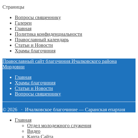
Страницы
Вопросы священнику
Галереи
Главная
Политика конфиденциальности
Православный календарь
Статьи и Новости
Храмы благочиния
Православный сайт благочиния Ичалковского района
Мордовии
Главная
Храмы благочиния
Статьи и Новости
Вопросы священнику
© 2026 · Ичалковское благочиние — Саранская епархия
Главная
Отдел молодежного служения
Видео
Карта Сайта