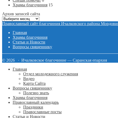
Спеши помочь!
6
Храмы благочиния
15
Архив записей сайта
Архив
записей
Православный сайт благочиния Ичалковского района Мордови
сайта
Главная
Храмы благочиния
Статьи и Новости
Вопросы священнику
© 2026 · Ичалковское благочиние — Саранская епархия
Главная
Отдел молодежного служения
Видео
Карта Сайта
Вопросы священнику
Полезно знать
Храмы благочиния
Православный календарь
Праздники
Православные посты
Статьи и Новости