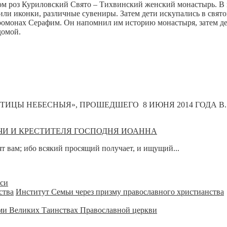
ом роз Куриловский Свято – Тихвинский женский монастырь. В 
или иконки, различные сувениры. Затем дети искупались в свят
ромонах Серафим. Он напомнил им историю монастыря, затем де
домой.
ИЦЫ НЕБЕСНЫЯ», ПРОШЕДШЕГО 8 ИЮНЯ 2014 ГОДА В..
ЧИ И КРЕСТИТЕЛЯ ГОСПОДНЯ ИОАННА
рят вам; ибо всякий просящий получает, и ищущий...
уси
Институт Семьи через призму православного христианства
ми Великих Таинствах Православной церкви