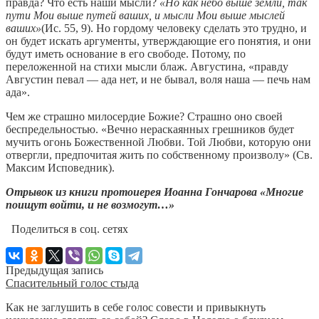
правда? Что есть наши мысли?
«Но как небо выше земли, так
пути Мои выше путей ваших, и мысли Мои выше мыслей
ваших»
(Ис. 55, 9). Но гордому человеку сделать это трудно, и
он будет искать аргументы, утверждающие его понятия, и они
будут иметь основание в его свободе. Потому, по
переложенной на стихи мысли блаж. Августина, «правду
Августин певал — ада нет, и не бывал, воля наша — печь нам
ада».
Чем же страшно милосердие Божие? Страшно оно своей
беспредельностью. «Вечно нераскаянных грешников будет
мучить огонь Божественной Любви. Той Любви, которую они
отвергли, предпочитая жить по собственному произволу» (Св.
Максим Исповедник).
Отрывок из книги протоиерея Иоанна Гончарова «Многие
поищут войти, и не возмогут…»
Поделиться в соц. сетях
Предыдущая запись
Спасительный голос стыда
Как не заглушить в себе голос совести и привыкнуть