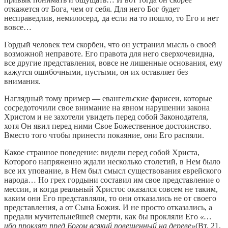
откажется от Бога, чем от себя. Для него Бог будет
несправедлив, немилосерд, да если на то пошло, то Его и нет
вовсе…
Гордый человек тем скорбен, что он устранил мысль о своей
возможной неправоте. Его правота для него сверхочевидна,
все другие представления, вовсе не лишенные основания, ему
кажутся ошибочными, пустыми, он их оставляет без
внимания.
Наглядный тому пример — евангельские фарисеи, которые
сосредоточили свое внимание на явном нарушении закона
Христом и не захотели увидеть перед собой Законодателя,
хотя Он явил перед ними Свое Божественное достоинство.
Вместо того чтобы принести покаяние, они Его распяли.
Какое странное поведение: видели перед собой Христа,
Которого напряженно ждали несколько столетий, в Нем было
все их упование, в Нем был смысл существования еврейского
народа… Но грех гордыни составил им свое представление о
мессии, и когда реальный Христос оказался совсем не таким,
каким они Его представляли, то они отказались не от своего
представления, а от Сына Божия. И не просто отказались, а
предали мучительнейшей смерти, как бы прокляли Его
«…
ибо проклят пред Богом всякий повешенный на дереве»
(Вт. 21,