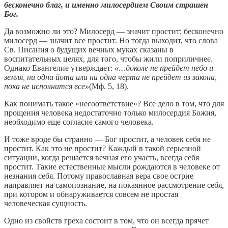
бесконечно благ, и именно милосердием Своим страшен
Бог.
Да возможно ли это? Милосерд — значит простит; бесконечно
милосерд — значит все простит. Но тогда выходит, что слова
Св. Писания о будущих вечных муках сказаны в
воспитательных целях, для того, чтобы жили поприличнее.
Однако Евангелие утверждает:
«…доколе не прейдет небо и
земля, ни одна йота или ни одна черта не прейдет из закона,
пока не исполнится все»
(Мф. 5, 18).
Как понимать такое «несоответствие»? Все дело в том, что для
прощения человека недостаточно только милосердия Божия,
необходимо еще согласие самого человека.
И тоже вроде бы странно — Бог простит, а человек себя не
простит. Как это не простит? Каждый в такой серьезной
ситуации, когда решается вечная его участь, всегда себя
простит. Такие естественные мысли рождаются в человеке от
незнания себя. Потому православная вера свое острие
направляет на самопознание, на покаянное рассмотрение себя,
при котором и обнаруживается совсем не простая
человеческая сущность.
Одно из свойств греха состоит в том, что он всегда прячет