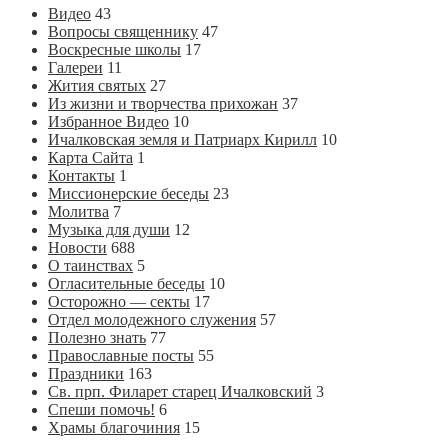
Видео
43
Вопросы священнику
47
Воскресные школы
17
Галереи
11
Жития святых
27
Из жизни и творчества прихожан
37
Избранное Видео
10
Ичалковская земля и Патриарх Кирилл
10
Карта Сайта
1
Контакты
1
Миссионерские беседы
23
Молитва
7
Музыка для души
12
Новости
688
О таинствах
5
Огласительные беседы
10
Осторожно — секты
17
Отдел молодежного служения
57
Полезно знать
77
Православные посты
55
Праздники
163
Св. прп. Филарет старец Ичалковский
3
Спеши помочь!
6
Храмы благочиния
15