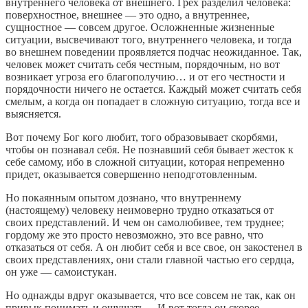
внутреннего человека от внешнего. Грех разделил человека:
поверхностное, внешнее — это одно, а внутреннее,
сущностное — совсем другое. Осложненные жизненные
ситуации, высвечивают того, внутреннего человека, и тогда
во внешнем поведении проявляется подчас неожиданное. Так,
человек может считать себя честным, порядочным, но вот
возникает угроза его благополучию… и от его честности и
порядочности ничего не остается. Каждый может считать себя
смелым, а когда он попадает в сложную ситуацию, тогда все и
выясняется.
Вот почему Бог кого любит, того образовывает скорбями,
чтобы он познавал себя. Не познавший себя бывает жесток к
себе самому, ибо в сложной ситуации, которая непременно
придет, оказывается совершенно неподготовленным.
Но покаянным опытом дознано, что внутреннему
(настоящему) человеку неимоверно трудно отказаться от
своих представлений. И чем он самолюбивее, тем труднее;
гордому же это просто невозможно, это все равно, что
отказаться от себя. А он любит себя и все свое, он закостенел в
своих представлениях, они стали главной частью его сердца,
он уже — самоистукан.
Но однажды вдруг оказывается, что все совсем не так, как он
привык понимать и ощущать… И вот тогда он скорее