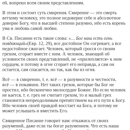
ей, вопреки всем своим представлениям.
В этом и состоит суть смирения. Смирение — это смерть
ветхому человеку, это полное недоверие себе и абсолютное
доверие Богу, что в высшей степени разумно, ибо есть корень
ума и любовь самой любви.
В Св. Писании есть такие слова:
«… Бог наш есть огнь
поядающий»
(Евр. 12, 29), все достойное Он согревает, а все
недостойное сжигает. Человек, который сросся со своим
грехом, сгорает вместе с ним. А человек, знающий об
условности своих представлений, не «прилепляется» к ним
сердцем, и потому в огне сгорает его неправда, а сам он
остается, сам спасается, но так, как бы из огня.
Всё — в смирении, т. е. всё — в разумности и честности,
всё — в покаянии. Нет таких грехов, которые бы Бог не
простил, ибо бесконечно милосердие Божие. Но если человек
не кается, т. е. грех не считает грехом, то и малый грех
становится непреодолимым препятствием на его пути к Богу.
Ибо человек своей правдой восстает на Бога, и потому не
может услышать и вместить Его.
Священное Писание говорит нам: откажись от своих
разумений, даже если ты богат разумением. Что есть наша