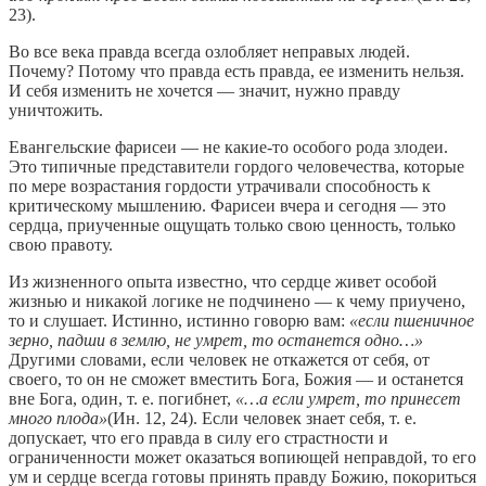
23).
Во все века правда всегда озлобляет неправых людей.
Почему? Потому что правда есть правда, ее изменить нельзя.
И себя изменить не хочется — значит, нужно правду
уничтожить.
Евангельские фарисеи — не какие-то особого рода злодеи.
Это типичные представители гордого человечества, которые
по мере возрастания гордости утрачивали способность к
критическому мышлению. Фарисеи вчера и сегодня — это
сердца, приученные ощущать только свою ценность, только
свою правоту.
Из жизненного опыта известно, что сердце живет особой
жизнью и никакой логике не подчинено — к чему приучено,
то и слушает. Истинно, истинно говорю вам:
«если пшеничное
зерно, падши в землю, не умрет, то останется одно…»
Другими словами, если человек не откажется от себя, от
своего, то он не сможет вместить Бога, Божия — и останется
вне Бога, один, т. е. погибнет,
«…а если умрет, то принесет
много плода»
(Ин. 12, 24). Если человек знает себя, т. е.
допускает, что его правда в силу его страстности и
ограниченности может оказаться вопиющей неправдой, то его
ум и сердце всегда готовы принять правду Божию, покориться