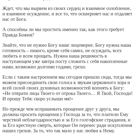
Ждет, что мы вырвем из своих сердец и взаимное озлобление,
и взаимное осуждение, и все то, что оскверняет нас и отдаляет
нас от Бога.
А способны ли мы простить именно так, как этого требует
Правда Божия?
Знайте, что не нужно Богу наше лицемерие. Богу нужна наша
готовность – никого, кроме себя самих, не осуждать, всех
любить и всем прощать. Нужна наша решимость в
наступающем уже завтра посту сложить с себя накопленные
нами, возможно долгими годами, грехи.
Если с таким настроением мы сегодня пришли сюда, тогда мы
можем присоединить свои голоса к звукам церковного хора и
всей силой своих духовных возможностей вопиять к Богу:
«Не отврати лица Твоего от отрока Твоего… Я Твой, Господи!
И прошу Тебя: скоро услыши мя!»
Но прежде чем испрашивать прощение друг у друга, мы
должны просить прощения у Господа за то, что платили Ему
черствой неблагодарностью и за Его голгофские страдания, и
за Его крестную смерть, которые Он перенес ради искупления
наших грехов. За то, что так мало у нас любви к Нему.