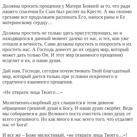
Должны просить прощения у Матери Божией за то, что ради
нашего спасения Ее Сын был распят на Кресте. А мы своими
грехами все продолжаем распинать Его, нанося раны и Ее
материнскому сердцу…
Должны простить не только здесь присутствующих, но и
находящихся в данный момент далеко от нас, и тех, кои уже
отошли в вечность. Сами должны простить и попросить и их
простить нас. А Господь донесет до их сердец мир, который
может дать только Он. И этот мир (взаимного прощения)
исцелит и их, и наши души.
Дай нам, Господи, сегодня почувствовать Твой благодатный
мир, который дается только при условии искреннего и
сердечного взаимного прощения.
«Не отврати лица Твоего…»
Молитвенно-скорбный дух слышится в этом дивном
обращении грешной души к Богу. И наши души скорбят. Ведь
мы собираемся в дни Великого поста очистить свою душу от
всего греховного. Но как много в нас всего того, что отдаляет
нас от Бога!
И все же – Боже милостивый, «не отврати лица Твоего…»!