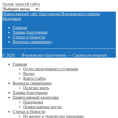
Архив записей сайта
Архив
записей
Православный сайт благочиния Ичалковского района
сайта
Мордовии
Главная
Храмы благочиния
Статьи и Новости
Вопросы священнику
© 2026 · Ичалковское благочиние — Саранская епархия
Главная
Отдел молодежного служения
Видео
Карта Сайта
Вопросы священнику
Полезно знать
Храмы благочиния
Православный календарь
Праздники
Православные посты
Статьи и Новости
Из жизни и творчества прихожан