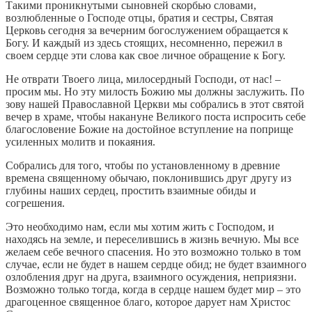
Такими проникнутыми сыновней скорбью словами,
возлюбленные о Господе отцы, братия и сестры, Святая
Церковь сегодня за вечерним богослужением обращается к
Богу. И каждый из здесь стоящих, несомненно, пережил в
своем сердце эти слова как свое личное обращение к Богу.
Не отврати Твоего лица, милосердный Господи, от нас! –
просим мы. Но эту милость Божию мы должны заслужить. По
зову нашей Православной Церкви мы собрались в этот святой
вечер в храме, чтобы накануне Великого поста испросить себе
благословение Божие на достойное вступление на поприще
усиленных молитв и покаяния.
Собрались для того, чтобы по установленному в древние
времена священному обычаю, поклонившись друг другу из
глубины наших сердец, простить взаимные обиды и
согрешения.
Это необходимо нам, если мы хотим жить с Господом, и
находясь на земле, и переселившись в жизнь вечную. Мы все
желаем себе вечного спасения. Но это возможно только в том
случае, если не будет в нашем сердце обид; не будет взаимного
озлобления друг на друга, взаимного осуждения, неприязни.
Возможно только тогда, когда в сердце нашем будет мир – это
драгоценное священное благо, которое дарует нам Христос