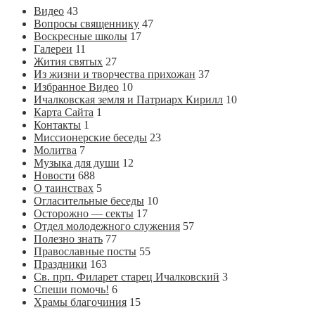
Видео
43
Вопросы священнику
47
Воскресные школы
17
Галереи
11
Жития святых
27
Из жизни и творчества прихожан
37
Избранное Видео
10
Ичалковская земля и Патриарх Кирилл
10
Карта Сайта
1
Контакты
1
Миссионерские беседы
23
Молитва
7
Музыка для души
12
Новости
688
О таинствах
5
Огласительные беседы
10
Осторожно — секты
17
Отдел молодежного служения
57
Полезно знать
77
Православные посты
55
Праздники
163
Св. прп. Филарет старец Ичалковский
3
Спеши помочь!
6
Храмы благочиния
15