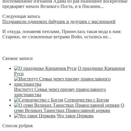
Воспоминание изгнания Адама из рая Нынешнее воскресенье
предваряет начало Великого Поста, и в Писании...
Следующая запись
Поздравили одиноких бабушек и дедушек с масленицей
И откуда, понавеяв пеплами, Принеслась такая мода к нам:
Старики, не сломленные ветрами Войн, остались не...
Свежие записи
О празднике Крещения
Руси
Институт Семьи через призму православного
христианства
Сотворчество с Богом
О
семи Великих Таинствах Православной церкви
Что такое Церковь
Список рубрик