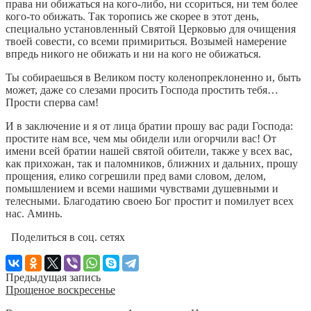
права ни обижаться на кого-либо, ни ссориться, ни тем более
кого-то обижать. Так торопись же скорее в этот день,
специально установленный Святой Церковью для очищения
твоей совести, со всеми примириться. Возымей намерение
впредь никого не обижать и ни на кого не обижаться.
Ты собираешься в Великом посту коленопреклоненно и, быть
может, даже со слезами просить Господа простить тебя…
Прости сперва сам!
И в заключение и я от лица братии прошу вас ради Господа:
простите нам все, чем мы обидели или огорчили вас! От
имени всей братии нашей святой обители, также у всех вас,
как прихожан, так и паломников, ближних и дальних, прошу
прощения, елико согрешили пред вами словом, делом,
помышлением и всеми нашими чувствами душевными и
телесными. Благодатию своею Бог простит и помилует всех
нас. Аминь.
Поделиться в соц. сетях
Предыдущая запись
Прощеное воскресенье