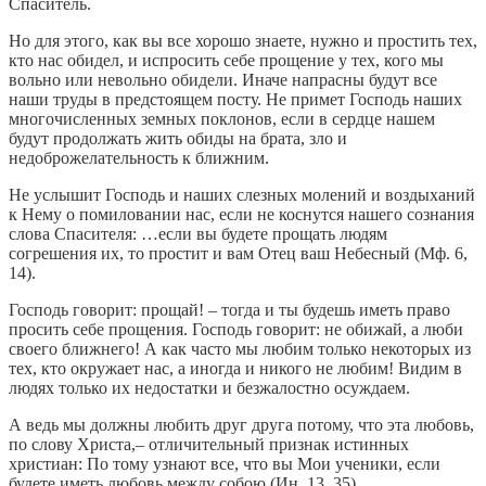
Спаситель.
Но для этого, как вы все хорошо знаете, нужно и простить тех,
кто нас обидел, и испросить себе прощение у тех, кого мы
вольно или невольно обидели. Иначе напрасны будут все
наши труды в предстоящем посту. Не примет Господь наших
многочисленных земных поклонов, если в сердце нашем
будут продолжать жить обиды на брата, зло и
недоброжелательность к ближним.
Не услышит Господь и наших слезных молений и воздыханий
к Нему о помиловании нас, если не коснутся нашего сознания
слова Спасителя: …если вы будете прощать людям
согрешения их, то простит и вам Отец ваш Небесный (Мф. 6,
14).
Господь говорит: прощай! – тогда и ты будешь иметь право
просить себе прощения. Господь говорит: не обижай, а люби
своего ближнего! А как часто мы любим только некоторых из
тех, кто окружает нас, а иногда и никого не любим! Видим в
людях только их недостатки и безжалостно осуждаем.
А ведь мы должны любить друг друга потому, что эта любовь,
по слову Христа,– отличительный признак истинных
христиан: По тому узнают все, что вы Мои ученики, если
будете иметь любовь между собою (Ин. 13, 35).