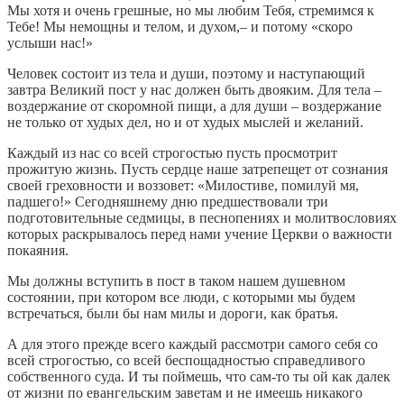
Мы хотя и очень грешные, но мы любим Тебя, стремимся к
Тебе! Мы немощны и телом, и духом,– и потому «скоро
услыши нас!»
Человек состоит из тела и души, поэтому и наступающий
завтра Великий пост у нас должен быть двояким. Для тела –
воздержание от скоромной пищи, а для души – воздержание
не только от худых дел, но и от худых мыслей и желаний.
Каждый из нас со всей строгостью пусть просмотрит
прожитую жизнь. Пусть сердце наше затрепещет от сознания
своей греховности и воззовет: «Милостиве, помилуй мя,
падшего!» Сегодняшнему дню предшествовали три
подготовительные седмицы, в песнопениях и молитвословиях
которых раскрывалось перед нами учение Церкви о важности
покаяния.
Мы должны вступить в пост в таком нашем душевном
состоянии, при котором все люди, с которыми мы будем
встречаться, были бы нам милы и дороги, как братья.
А для этого прежде всего каждый рассмотри самого себя со
всей строгостью, со всей беспощадностью справедливого
собственного суда. И ты поймешь, что сам-то ты ой как далек
от жизни по евангельским заветам и не имеешь никакого