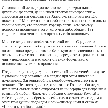
Сегодняшний день, дорогие, это день проверки нашей
духовной зрелости, день нашей строгой самопроверки –
способны ли мы следовать за Христом, выполняя все Его
повеления? Многие из нас из собственного жизненного опыта
хорошо знают, что простить гораздо легче, чем самому
испросить прощение у того, кого чем-либо обидел. Тут
гордость наша мешает нам признать себя виновным.
Многие верующие любят этот святой вечер. С радостью
спешат в церковь, чтобы участвовать в чине прощения. Но все
ли отчетливо представляют себе, какую ответственность мы
берем на себя? Ибо, к сожалению, нередко этот трогательный
чин у некоторых из нас носит оттенок формального
исполнения взаимного прощения.
Подошли друг ко другу, произнесли: «Прости меня!» – и даже
с улыбкой поцеловались, а в сердце при этом ничего не
изменилось. Затаенная обида, недоброжелательство так и
остались. Не этого, дорогие, ждет от нас Господь. Он ждет,
что в этот святой вечер откроются наши сердца для искренней
взаимной любви. Ждет, что, победив с помощью Божией в
себе гордость, мы обретем в себе силу и с чистым сердцем и
открытой душой подойдем к обиженному нами и скажем:
«Прости меня Бога ради!»