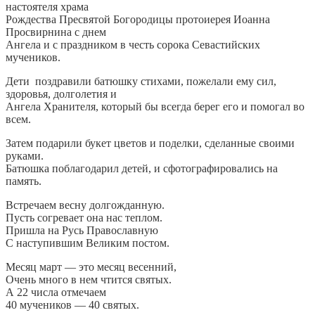
настоятеля храма
Рождества Пресвятой Богородицы протоиерея Иоанна
Просвирнина с днем
Ангела и с праздником в честь сорока Севастийских
мучеников.
Дети поздравили батюшку стихами, пожелали ему сил,
здоровья, долголетия и
Ангела Хранителя, который бы всегда берег его и помогал во
всем.
Затем подарили букет цветов и поделки, сделанные своими
руками.
Батюшка поблагодарил детей, и сфотографировались на
память.
Встречаем весну долгожданную.
Пусть согревает она нас теплом.
Пришла на Русь Православную
С наступившим Великим постом.
Месяц март — это месяц весенний,
Очень много в нем чтится святых.
А 22 числа отмечаем
40 мучеников — 40 святых.