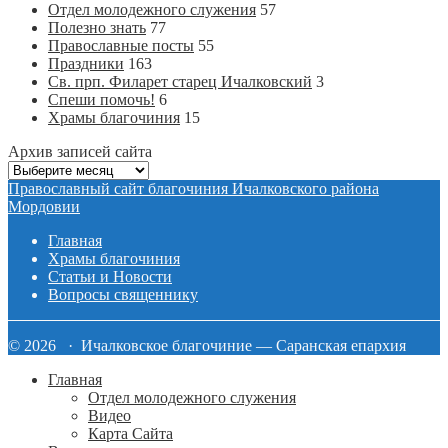
Отдел молодежного служения
57
Полезно знать
77
Православные посты
55
Праздники
163
Св. прп. Филарет старец Ичалковский
3
Спеши помочь!
6
Храмы благочиния
15
Архив записей сайта
Архив
записей
Православный сайт благочиния Ичалковского района
сайта
Мордовии
Главная
Храмы благочиния
Статьи и Новости
Вопросы священнику
© 2026 · Ичалковское благочиние — Саранская епархия
Главная
Отдел молодежного служения
Видео
Карта Сайта