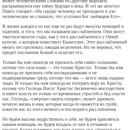
может человеческими словами по-другому выразить
раскрывшуюся ему тайну будущего века. И тот же апостол
Павел говорит: «На сердце человеку не приходило и ухо
человеческое не слышало, что уготовал Бог любящим Его».
В жизни каждого из нас еще не раз будут минуты немощей и
падений, и того, что мы называем расслаблением. Они могут
тянуться многие годы, как у того расслабленного у Овчей
купели, о котором повествует Евангелие. Этот расслабленный
много лет пролежал, ожидая исцеления. Но он веровал, что
придет посланник Божий и исцелит его.
Только бы нам никогда не признать себя самих сильными,
потому что сила наша — это только Христос. Только бы нам
никогда не признать себя несокрушимыми и не
подверженными греху, потому что мы — всего лишь падшие
люди. И только бы нам никогда не потерять веру во Христа,
потому что Господь Иисус Христос бесконечно могуществен
и имеет власть не только от временных страстей и бед спасти
нас. Господь, «смертью смерть поправ», может даровать
вечную жизнь и нам, которые когда-то окажутся во гробе,
извести нас из этого вечного и последнего расслабления.
Не будем высоко мудрствовать о себе, не будем удивляться
нашим немощам, не будем впадать от них в отчаяние и
уныние. Будем искренне, изо всех наших сил, стремиться к