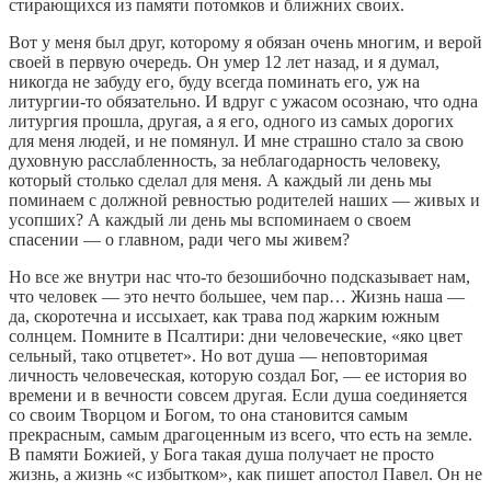
стирающихся из памяти потомков и ближних своих.
Вот у меня был друг, которому я обязан очень многим, и верой
своей в первую очередь. Он умер 12 лет назад, и я думал,
никогда не забуду его, буду всегда поминать его, уж на
литургии-то обязательно. И вдруг с ужасом осознаю, что одна
литургия прошла, другая, а я его, одного из самых дорогих
для меня людей, и не помянул. И мне страшно стало за свою
духовную расслабленность, за неблагодарность человеку,
который столько сделал для меня. А каждый ли день мы
поминаем с должной ревностью родителей наших — живых и
усопших? А каждый ли день мы вспоминаем о своем
спасении — о главном, ради чего мы живем?
Но все же внутри нас что-то безошибочно подсказывает нам,
что человек — это нечто большее, чем пар… Жизнь наша —
да, скоротечна и иссыхает, как трава под жарким южным
солнцем. Помните в Псалтири: дни человеческие, «яко цвет
сельный, тако отцветет». Но вот душа — неповторимая
личность человеческая, которую создал Бог, — ее история во
времени и в вечности совсем другая. Если душа соединяется
со своим Творцом и Богом, то она становится самым
прекрасным, самым драгоценным из всего, что есть на земле.
В памяти Божией, у Бога такая душа получает не просто
жизнь, а жизнь «с избытком», как пишет апостол Павел. Он не