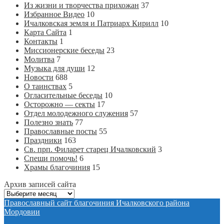
Из жизни и творчества прихожан
37
Избранное Видео
10
Ичалковская земля и Патриарх Кирилл
10
Карта Сайта
1
Контакты
1
Миссионерские беседы
23
Молитва
7
Музыка для души
12
Новости
688
О таинствах
5
Огласительные беседы
10
Осторожно — секты
17
Отдел молодежного служения
57
Полезно знать
77
Православные посты
55
Праздники
163
Св. прп. Филарет старец Ичалковский
3
Спеши помочь!
6
Храмы благочиния
15
Архив записей сайта
Архив
записей
Православный сайт благочиния Ичалковского района
сайта
Мордовии