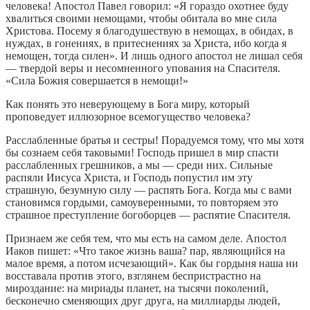
человека! Апостол Павел говорил: «Я гораздо охотнее буду
хвалиться своими немощами, чтобы обитала во мне сила
Христова. Посему я благодушествую в немощах, в обидах, в
нуждах, в гонениях, в притеснениях за Христа, ибо когда я
немощен, тогда силен». И лишь одного апостол не лишал себя
— твердой веры и несомненного упования на Спасителя.
«Сила Божия совершается в немощи!»
Как понять это неверующему в Бога миру, который
проповедует иллюзорное всемогущество человека?
Расслабленные братья и сестры! Порадуемся тому, что мы хотя
бы сознаем себя таковыми! Господь пришел в мир спасти
расслабленных грешников, а мы — среди них. Сильные
распяли Иисуса Христа, и Господь попустил им эту
страшную, безумную силу — распять Бога. Когда мы с вами
становимся гордыми, самоуверенными, то повторяем это
страшное преступление богоборцев — распятие Спасителя.
Признаем же себя тем, что мы есть на самом деле. Апостол
Иаков пишет: «Что такое жизнь ваша? пар, являющийся на
малое время, а потом исчезающий». Как бы гордыня наша ни
восставала против этого, взглянем беспристрастно на
мироздание: на мириады планет, на тысячи поколений,
бесконечно сменяющих друг друга, на миллиарды людей,