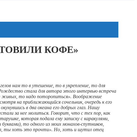
ОТОВИЛИ КОФЕ»
елов нам то в утешение, то в укрепление, то для
е Рождество стала для автора этого интервью встреча
 в живых, то надо поторопиться». Воображение
смотря на приближающийся сочельник, очередь к его
окунувшись в два океана его добрых глаз. Нашу
тали за нее молиться. Говорит, что с тех пор, как
тарушке, которая подала ему записку с каракулями,
 буквами), то одного из моих монахов-спутников,
ал, ты хоть это прочти». Но, хоть и шутил отец