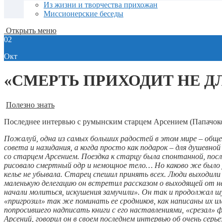
Из жизни и творчества прихожан
Миссионерские беседы
Открыть меню
02
Окт
«СМЕРТЬ ПРИХОДИТ НЕ Д
Полезно знать
Последнее интервью с румынским старцем Арсением (Папачок
Пожалуй, одна из самых больших радостей в этом мире – обще
совета и назидания, а когда просто как подарок – для душев
со старцем Арсением. Поездка к старцу была спонтанной, по
рисовало смертный одр и немощное тело… Но каково же было у
келье не убывала. Старец спешил принять всех. Люди выходили 
маленькую делегацию он встретил рассказом о выходящей от не
начали молиться, искушения замучили». Он так и продолжал шу
«пригрозил» так же поминать ее сродников, как написаны их и
попросившего надписать книги с его наставлениями, «срезал» 
Арсений, говорил он в своем последнем интервью об очень серье