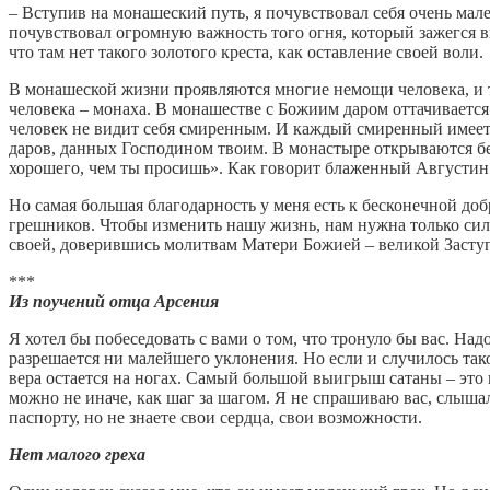
– Вступив на монашеский путь, я почувствовал себя очень мал
почувствовал огромную важность того огня, который зажегся 
что там нет такого золотого креста, как оставление своей воли.
В монашеской жизни проявляются многие немощи человека, и т
человека – монаха. В монашестве с Божиим даром оттачивается 
человек не видит себя смиренным. И каждый смиренный имеет с
даров, данных Господином твоим. В монастыре открываются бе
хорошего, чем ты просишь». Как говорит блаженный Августин:
Но самая большая благодарность у меня есть к бесконечной д
грешников. Чтобы изменить нашу жизнь, нам нужна только сил
своей, доверившись молитвам Матери Божией – великой Заступ
***
Из поучений отца Арсения
Я хотел бы побеседовать с вами о том, что тронуло бы вас. Над
разрешается ни малейшего уклонения. Но если и случилось тако
вера остается на ногах. Самый большой выигрыш сатаны – это
можно не иначе, как шаг за шагом. Я не спрашиваю вас, слышали
паспорту, но не знаете свои сердца, свои возможности.
Нет малого греха