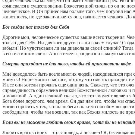
Один человек сказал мне, что он имеет маленький грех. Но я зн
сомневался в существовании Божественной силы, но он не посл
человеческое. И Он принес нам больше того, чем погубил нас 
животность, но где заканчивается она, начинается человек. До 
Бог создал нас только для Себя
Дорогие мои, человеческое существо выше всего творения. Чело
только для Себя. Ни для кого другого – ни в коем случае! Созд
забыли! Но чувствовали ли вы диавола за своей спиной? Тогда 
в его истинном свете. Ангел имеет грандиозно важную миссию.
Смерть приходит не для того, чтобы ей приготовили кофе
Мне доводилось быть возле многих людей, находившихся при с
минуты! Но не могли спастись, потому что смерть приходит не д
И все они хотели прожить еще один день. Скажете, что это оче
справедливость обрамлена великой Божественной любовью и пр
и молитвой. А один великий сказал, что этот момент является 
Бога более дорогого, чем время. Он дал нам его, чтобы мы спа
могли спросить у тех, кто на небесах: каким способом вы дос
свободными, чтобы мы воевали, так как Божия милость не прих
Если вы не можете любить своих врагов, хотя бы не ненави
Любить врагов своих – это заповедь, а не совет! Я, беседовавш