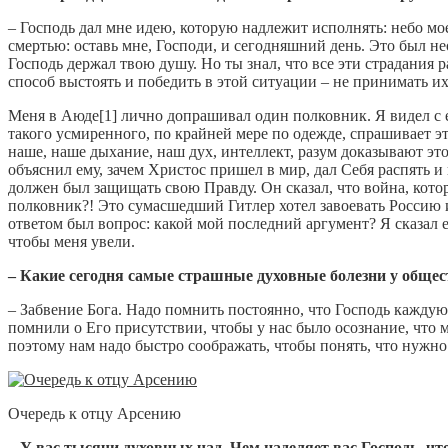
– Господь дал мне идею, которую надлежит исполнять: небо мое
смертью: оставь мне, Господи, и сегодняшний день. Это был 
Господь держал твою душу. Но ты знал, что все эти страдания
способ выстоять и победить в этой ситуации – не принимать их
Меня в Аюде[1] лично допрашивал один полковник. Я видел с е
такого усмиренного, по крайней мере по одежде, спрашивает э
наше, наше дыхание, наш дух, интеллект, разум доказывают это
объяснил ему, зачем Христос пришел в мир, дал Себя распять и 
должен был защищать свою Правду. Он сказал, что война, котора
полковник?! Это сумасшедший Гитлер хотел завоевать Россию и 
ответом был вопрос: какой мой последний аргумент? Я сказал ему
чтобы меня увели.
– Какие сегодня самые страшные духовные болезни у общес
– Забвение Бога. Надо помнить постоянно, что Господь каждую 
помнили о Его присутствии, чтобы у нас было осознание, что м
поэтому нам надо быстро соображать, чтобы понять, что нужно 
Очередь к отцу Арсению
– У вас тысячи духовных чад. Чем наделяет вас Господь, ч