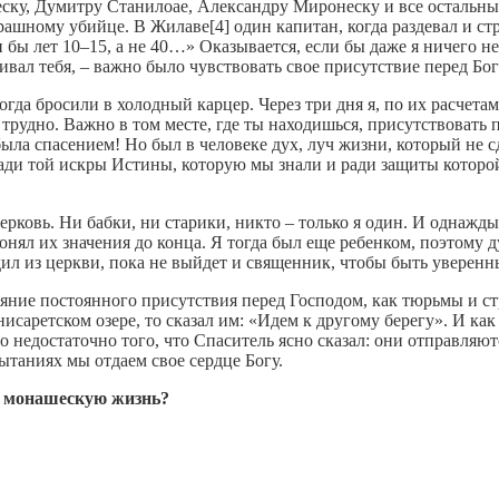
ку, Думитру Станилоае, Александру Миронеску и все остальные 
ашному убийце. В Жилаве[4] один капитан, когда раздевал и стриг
и бы лет 10–15, а не 40…» Оказывается, если бы даже я ничего не
убивал тебя, – важно было чувствовать свое присутствие перед Бо
огда бросили в холодный карцер. Через три дня я, по их расчетам
 трудно. Важно в том месте, где ты находишься, присутствовать п
была спасением! Но был в человеке дух, луч жизни, который не с
ради той искры Истины, которую мы знали и ради защиты которо
ерковь. Ни бабки, ни старики, никто – только я один. И однажды
онял их значения до конца. Я тогда был еще ребенком, поэтому ду
дил из церкви, пока не выйдет и священник, чтобы быть уверенн
ояние постоянного присутствия перед Господом, как тюрьмы и с
исаретском озере, то сказал им: «Идем к другому берегу». И как
ло недостаточно того, что Спаситель ясно сказал: они отправляю
ытаниях мы отдаем свое сердце Богу.
юю монашескую жизнь?