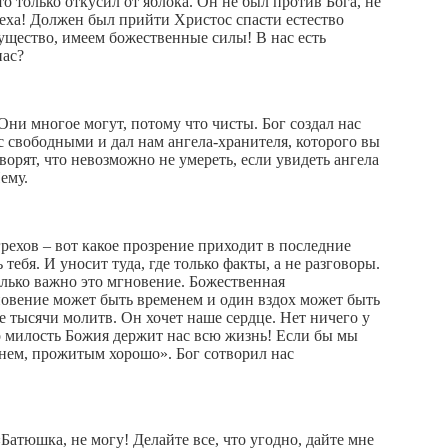
то только откусил от яблока. Он не был против Бога, не
реха! Должен был прийти Христос спасти естество
ущество, имеем божественные силы! В нас есть
нас?
Они многое могут, потому что чисты. Бог создал нас
нас свободными и дал нам ангела-хранителя, которого вы
ворят, что невозможно не умереть, если увидеть ангела
ему.
рехов – вот какое прозрение приходит в последние
тебя. И уносит туда, где только факты, а не разговоры.
колько важно это мгновение. Божественная
новение может быть временем и один вздох может быть
не тысячи молитв. Он хочет наше сердце. Нет ничего у
то милость Божия держит нас всю жизнь! Если бы мы
менем, прожитым хорошо». Бог сотворил нас
«Батюшка, не могу! Делайте все, что угодно, дайте мне