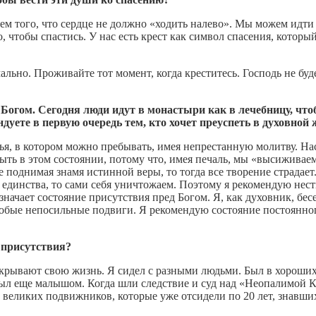
 того, что сердце не должно «ходить налево». Мы можем идти ч
, чтобы спастись. У нас есть крест как символ спасения, котор
льно. Проживайте тот момент, когда креститесь. Господь не буде
Богом. Сегодня люди идут в монастыри как в лечебницу, что
ндуете в первую очередь тем, кто хочет преуспеть в духовной
лья, в котором можно пребывать, имея непрестанную молитву. На
ыть в этом состоянии, потому что, имея печаль, мы «высиживае
е поднимая знамя истинной веры, то тогда все творение страдае
о единства, то сами себя уничтожаем. Поэтому я рекомендую не
начает состояние присутствия пред Богом. Я, как духовник, бе
обые непосильные подвиги. Я рекомендую состояние постоянного
е присутствия?
скрывают свою жизнь. Я сидел с разными людьми. Был в хороших
был еще малышом. Когда шли следствие и суд над «Неопалимой 
м великих подвижников, которые уже отсидели по 20 лет, знавши