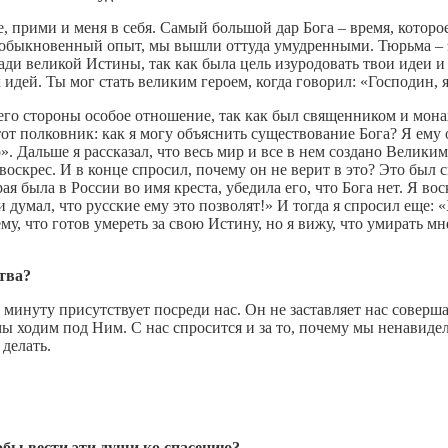
, прими и меня в себя. Самый большой дар Бога – время, которо
необыкновенный опыт, мы вышли оттуда умудренными. Тюрьма – э
 ради великой Истины, так как была цель изуродовать твои иде
 идей. Ты мог стать великим героем, когда говорил: «Господин, 
го стороны особое отношение, так как был священником и монах
тот полковник: как я могу объяснить существование Бога? Я ему
». Дальше я рассказал, что весь мир и все в нем создано Велик
воскрес. И в конце спросил, почему он не верит в это? Это был 
я была в России во имя креста, убедила его, что Бога нет. Я вос
думал, что русские ему это позволят!» И тогда я спросил еще: 
, что готов умереть за свою Истину, но я вижу, что умирать мне 
тва?
минуту присутствует посреди нас. Он не заставляет нас соверша
ы ходим под Ним. С нас спросится и за то, почему мы ненавидел
делать.
тобы вести эти души ко спасению?