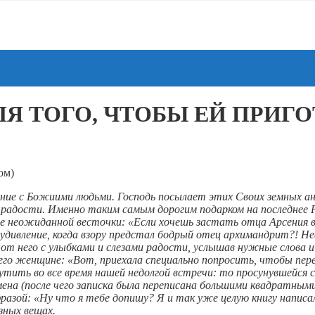
ЛЯ ТОГО, ЧТОБЫ ЕЙ ПРИГ
ом)
ние с Божиими людьми. Господь посылает этих Своих земных анг
ной радости. Именно таким самым дорогим подарком на последне
сле неожиданной весточки: «Если хочешь застать отца Арсения
дивление, когда взору предстал бодрый отец архимандрит?! Не
от него с улыбками и слезами радости, услышав нужные слова и 
го женщине: «Вот, приехала специально попросить, чтобы перес
тить во все время нашей недолгой встречи: то просунувшейся с
мена (после чего записка была переписана большими квадратными
фразой: «Ну что я тебе допишу? Я и так уже целую книгу напис
зных вещах.