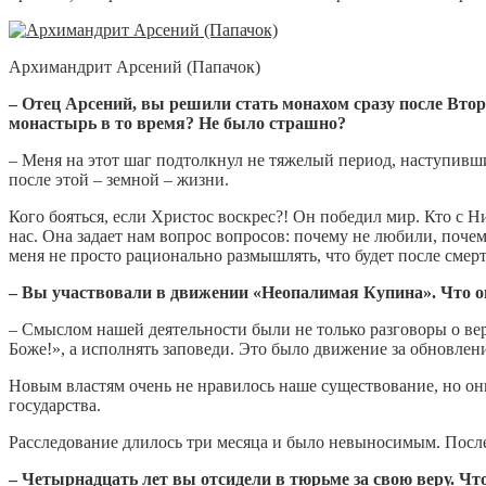
Архимандрит Арсений (Папачок)
– Отец Арсений, вы решили стать монахом сразу после Втор
монастырь в то время? Не было страшно?
– Меня на этот шаг подтолкнул не тяжелый период, наступивши
после этой – земной – жизни.
Кого бояться, если Христос воскрес?! Он победил мир. Кто с Ни
нас. Она задает нам вопрос вопросов: почему не любили, почем
меня не просто рационально размышлять, что будет после смерти
– Вы участвовали в движении «Неопалимая Купина». Что о
– Смыслом нашей деятельности были не только разговоры о вер
Боже!», а исполнять заповеди. Это было движение за обновлен
Новым властям очень не нравилось наше существование, но он
государства.
Расследование длилось три месяца и было невыносимым. После
– Четырнадцать лет вы отсидели в тюрьме за свою веру. Чт