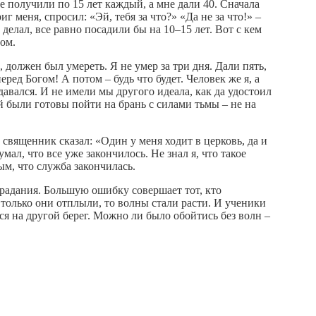
получили по 15 лет каждый, а мне дали 40. Сначала
 меня, спросил: «Эй, тебя за что?» «Да не за что!» –
 делал, все равно посадили бы на 10–15 лет. Вот с кем
гом.
, должен был умереть. Я не умер за три дня. Дали пять,
еред Богом! А потом – будь что будет. Человек же я, а
давался. И не имели мы другого идеала, как да удостоил
й были готовы пойти на брань с силами тьмы – не на
 священник сказал: «Один у меня ходит в церковь, да и
мал, что все уже закончилось. Не знал я, что такое
ым, что служба закончилась.
традания. Большую ошибку совершает тот, кто
 только они отплыли, то волны стали расти. И ученики
тся на другой берег. Можно ли было обойтись без волн –