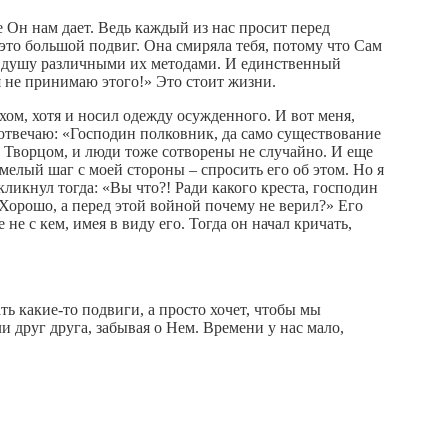
е Он нам дает. Ведь каждый из нас просит перед
то большой подвиг. Она смиряла тебя, потому что Сам
и и душу различными их методами. И единственный
я не принимаю этого!» Это стоит жизни.
ом, хотя и носил одежду осужденного. И вот меня,
 отвечаю: «Господин полковник, да само существование
им Творцом, и люди тоже сотворены не случайно. И еще
смелый шаг с моей стороны – спросить его об этом. Но я
кликнул тогда: «Вы что?! Ради какого креста, господин
«Хорошо, а перед этой войной почему не верил?» Его
не с кем, имея в виду его. Тогда он начал кричать,
ть какие-то подвиги, а просто хочет, чтобы мы
и друг друга, забывая о Нем. Времени у нас мало,