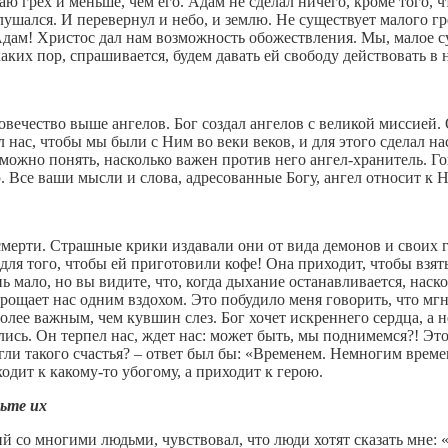
аю грех и меньше, чем его. Адам не сделал ничего, кроме того, ч
ушался. И перевернул и небо, и землю. Не существует малого г
Адам! Христос дал нам возможность обожествления. Мы, малое с
каких пор, спрашивается, будем давать ей свободу действовать в 
вечество выше ангелов. Бог создал ангелов с великой миссией. 
ал нас, чтобы мы были с Ним во веки веков, и для этого сделал 
можно понять, насколько важен против него ангел-хранитель. Го
 Все ваши мысли и слова, адресованные Богу, ангел относит к Н
мерти. Страшные крики издавали они от вида демонов и своих г
ля того, чтобы ей приготовили кофе! Она приходит, чтобы взять 
нь мало, но вы видите, что, когда дыхание останавливается, нас
ощает нас одним вздохом. Это побудило меня говорить, что мг
более важным, чем кувшин слез. Бог хочет искреннего сердца, а 
слись. Он терпел нас, ждет нас: может быть, мы поднимемся?! Э
тигли такого счастья? – ответ был бы: «Временем. Немногим вре
одит к какому-то убогому, а приходит к герою.
дьте их
ий со многими людьми, чувствовал, что люди хотят сказать мне: 