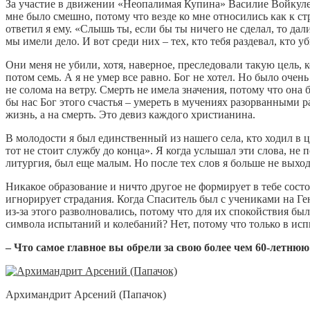
За участие в движении «Неопалимая Купина» Василие Войкулес
мне было смешно, потому что везде ко мне относились как к стр
ответил я ему. «Слышь ты, если бы ты ничего не сделал, то дал
мы имели дело. И вот среди них – тех, кто тебя раздевал, кто 
Они меня не убили, хотя, наверное, преследовали такую цель, к
потом семь. А я не умер все равно. Бог не хотел. Но было очень
не солома на ветру. Смерть не имела значения, потому что она 
бы нас Бог этого счастья – умереть в мучениях разорванными 
жизнь, а на смерть. Это девиз каждого христианина.
В молодости я был единственный из нашего села, кто ходил в ц
тот не стоит службу до конца». Я когда услышал эти слова, не п
литургия, был еще малым. Но после тех слов я больше не выхо
Никакое образование и ничто другое не формирует в тебе сост
игнорирует страдания. Когда Спаситель был с учениками на Ген
из-за этого разволновались, потому что для их спокойствия бы
символа испытаний и колебаний? Нет, потому что только в исп
– Что самое главное вы обрели за свою более чем 60-летн
Архимандрит Арсений (Папачок)