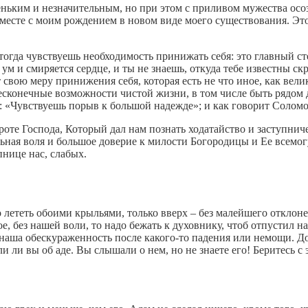
еньким и незначительным, но при этом с приливом мужества осо
вместе с моим рождением в новом виде моего существования. Эт
огда чувствуешь необходимость принижать себя: это главный с
ум и смиряется сердце, и ты не знаешь, откуда тебе известны с
вою меру принижения себя, которая есть не что иное, как велико
сконечные возможности чистой жизни, в том числе быть рядом д
 «Чувствуешь порыв к большой надежде»; и как говорит Соломон
оброте Господа, Который дал нам познать ходатайство и заступ
ьная воля и большое доверие к милости Богородицы и Ее всемог
нице нас, слабых.
о лететь обоими крыльями, только вверх – без малейшего отклонен
е, без нашей воли, то надо бежать к духовнику, чтоб отпустил н
 наша обескураженность после какого-то падения или немощи. Д
 ли вы об аде. Вы слышали о нем, но не знаете его! Беритесь с 