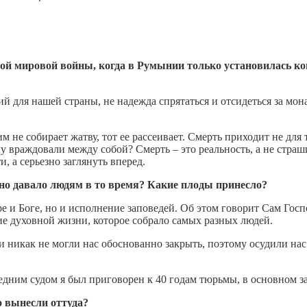
ой мировой войны, когда в Румынии только установилась ком
й для нашей страны, не надежда спрятаться и отсидеться за мо
м не собирает жатву, тот ее рассеивает. Смерть приходит не для 
у враждовали между собой? Смерть – это реальность, а не страш
, а серьезно заглянуть вперед.
но давало людям в то время? Какие плоды принесло?
е и Боге, но и исполнение заповедей. Об этом говорит Сам Госп
ие духовной жизни, которое собрало самых разных людей.
и никак не могли нас обоснованно закрыть, поэтому осудили н
дним судом я был приговорен к 40 годам тюрьмы, в основном з
о вынесли оттуда?