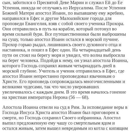
сын, заботился о Пресвятой Деве Марии и служил Ей до Ее
Успения, никуда не отлучаясь из Иерусалима. После Успения
Божией Матери апостол Иоанн, по выпавшему ему жребию,
направился в Ефес и другие Малоазийские города для
проповеди Евангелия, взяв с собой своего ученика Прохора.
Они отправились в путь на корабле, который потонул во
время сильной бури. Все путешественники были выброшены
на сушу, только апостол Иоанн остался в морской пучине.
Прохор горько рыдал, лишившись своего духовного отца и
наставника, и пошел в Ефес один. На четырнадцатый день
пути он стоял на берегу моря и увидел, что волна выбросила
на берег человека. Подойдя к нему, он узнал апостола Иоанна,
которого Господь сохранял живым четырнадцать дней в
морской глубине. Учитель и ученик отправились в Ефес, где
апостол Иоанн непрестанно проповедовал язычникам о
Христе. Его проповедь сопровождалась многочисленными и
великими чудесами, так что число уверовавших
увеличивалось с каждым днем. В это время началось гонение
на христиан императора Нерона (56 — 68).
Апостола Иоанна отвели на суд в Рим. За исповедание веры в
Господа Иисуса Христа апостол Иоанн был приговорен к
смерти, но Господь сохранил Своего избранника. Апостол
выпил предложенную ему чашу со смертельным ядом и
остался живым, затем вышел невредимым из котла с кипящим