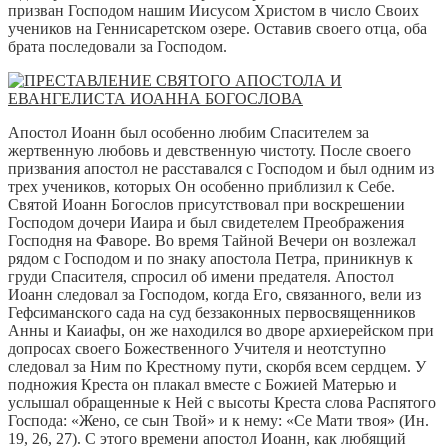
призван Господом нашим Иисусом Христом в число Своих
учеников на Геннисаретском озере. Оставив своего отца, оба
брата последовали за Господом.
Апостол Иоанн был особенно любим Спасителем за
жертвенную любовь и девственную чистоту. После своего
призвания апостол не расставался с Господом и был одним из
трех учеников, которых Он особенно приблизил к Себе.
Святой Иоанн Богослов присутствовал при воскрешении
Господом дочери Иаира и был свидетелем Преображения
Господня на Фаворе. Во время Тайной Вечери он возлежал
рядом с Господом и по знаку апостола Петра, приникнув к
груди Спасителя, спросил об имени предателя. Апостол
Иоанн следовал за Господом, когда Его, связанного, вели из
Гефсиманского сада на суд беззаконных первосвященников
Анны и Каиафы, он же находился во дворе архиерейском при
допросах своего Божественного Учителя и неотступно
следовал за Ним по Крестному пути, скорбя всем сердцем. У
подножия Креста он плакал вместе с Божией Матерью и
услышал обращенные к Ней с высоты Креста слова Распятого
Господа: «Жено, се сын Твой» и к нему: «Се Мати твоя» (Ин.
19, 26, 27). С этого времени апостол Иоанн, как любящий