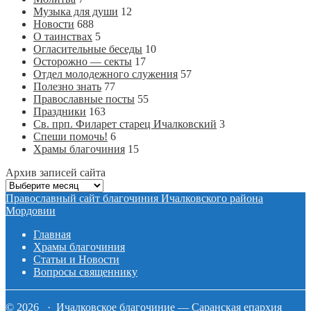
Музыка для души
12
Новости
688
О таинствах
5
Огласительные беседы
10
Осторожно — секты
17
Отдел молодежного служения
57
Полезно знать
77
Православные посты
55
Праздники
163
Св. прп. Филарет старец Ичалковский
3
Спеши помочь!
6
Храмы благочиния
15
Архив записей сайта
Архив
записей
Православный сайт благочиния Ичалковского района
сайта
Мордовии
Главная
Храмы благочиния
Статьи и Новости
Вопросы священнику
© 2026 · Ичалковское благочиние — Саранская епархия