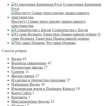
О празднике Крещения
Руси
Институт Семьи через призму православного
христианства
Сотворчество с Богом
О
семи Великих Таинствах Православной церкви
Что такое Церковь
Список рубрик
Видео
43
Вопросы священнику
47
Воскресные школы
17
Галереи
11
Жития святых
27
Из жизни и творчества прихожан
37
Избранное Видео
10
Ичалковская земля и Патриарх Кирилл
10
Карта Сайта
1
Контакты
1
Миссионерские беседы
23
Молитва
7