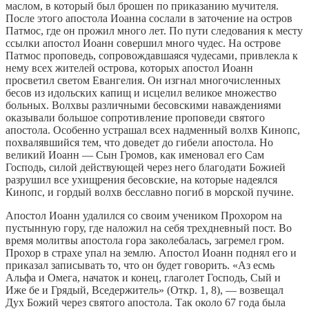
маслом, в который был брошен по приказанию мучителя.
После этого апостола Иоанна сослали в заточение на остров
Патмос, где он прожил много лет. По пути следования к месту
ссылки апостол Иоанн совершил много чудес. На острове
Патмос проповедь, сопровождавшаяся чудесами, привлекла к
нему всех жителей острова, которых апостол Иоанн
просветил светом Евангелия. Он изгнал многочисленных
бесов из идольских капищ и исцелил великое множество
больных. Волхвы различными бесовскими наваждениями
оказывали большое сопротивление проповеди святого
апостола. Особенно устрашал всех надменный волхв Кинопс,
похвалявшийся тем, что доведет до гибели апостола. Но
великий Иоанн — Сын Громов, как именовал его Сам
Господь, силой действующей через него благодати Божией
разрушил все ухищрения бесовские, на которые надеялся
Кинопс, и гордый волхв бесславно погиб в морской пучине.
Апостол Иоанн удалился со своим учеником Прохором на
пустынную гору, где наложил на себя трехдневный пост. Во
время молитвы апостола гора заколебалась, загремел гром.
Прохор в страхе упал на землю. Апостол Иоанн поднял его и
приказал записывать то, что он будет говорить. «Аз есмь
Альфа и Омега, начаток и конец, глаголет Господь, Сый и
Иже бе и Грядый, Вседержитель» (Откр. 1, 8), — возвещал
Дух Божий через святого апостола. Так около 67 года была