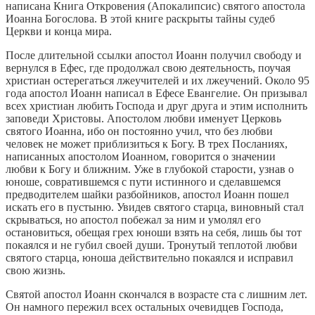
написана Книга Откровения (Апокалипсис) святого апостола
Иоанна Богослова. В этой книге раскрыты тайны судеб
Церкви и конца мира.
После длительной ссылки апостол Иоанн получил свободу и
вернулся в Ефес, где продолжал свою деятельность, поучая
христиан остерегаться лжеучителей и их лжеучений. Около 95
года апостол Иоанн написал в Ефесе Евангелие. Он призывал
всех христиан любить Господа и друг друга и этим исполнить
заповеди Христовы. Апостолом любви именует Церковь
святого Иоанна, ибо он постоянно учил, что без любви
человек не может приблизиться к Богу. В трех Посланиях,
написанных апостолом Иоанном, говорится о значении
любви к Богу и ближним. Уже в глубокой старости, узнав о
юноше, совратившемся с пути истинного и сделавшемся
предводителем шайки разбойников, апостол Иоанн пошел
искать его в пустыню. Увидев святого старца, виновный стал
скрываться, но апостол побежал за ним и умолял его
остановиться, обещая грех юноши взять на себя, лишь бы тот
покаялся и не губил своей души. Тронутый теплотой любви
святого старца, юноша действительно покаялся и исправил
свою жизнь.
Святой апостол Иоанн скончался в возрасте ста с лишним лет.
Он намного пережил всех остальных очевидцев Господа,