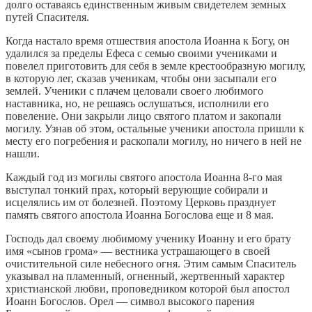
долго оставаясь единственным живым свидетелем земных
путей Спасителя.
Когда настало время отшествия апостола Иоанна к Богу, он
удалился за пределы Ефеса с семью своими учениками и
повелел приготовить для себя в земле крестообразную могилу,
в которую лег, сказав ученикам, чтобы они засыпали его
землей. Ученики с плачем целовали своего любимого
наставника, но, не решаясь ослушаться, исполнили его
повеление. Они закрыли лицо святого платом и закопали
могилу. Узнав об этом, остальные ученики апостола пришли к
месту его погребения и раскопали могилу, но ничего в ней не
нашли.
Каждый год из могилы святого апостола Иоанна 8-го мая
выступал тонкий прах, который верующие собирали и
исцелялись им от болезней. Поэтому Церковь празднует
память святого апостола Иоанна Богослова еще и 8 мая.
Господь дал своему любимому ученику Иоанну и его брату
имя «сынов грома» — вестника устрашающего в своей
очистительной силе небесного огня. Этим самым Спаситель
указывал на пламенный, огненный, жертвенный характер
христианской любви, проповедником которой был апостол
Иоанн Богослов. Орел — символ высокого парения