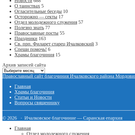
Новости
688
О таинствах
5
Огласительные беседы
10
Осторожно — секты
17
Отдел молодежного служения
57
Полезно знать
77
Православные посты
55
Праздники
163
Св. прп. Филарет старец Ичалковский
3
Спеши помочь!
6
Храмы благочиния
15
Архив записей сайта
Архив
записей
Православный сайт благочиния Ичалковского района Мордови
сайта
Главная
Храмы благочиния
Статьи и Новости
Вопросы священнику
© 2026 · Ичалковское благочиние — Саранская епархия
Главная
Отдел молодежного служения