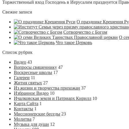
Торжественный вход Господень в Иерусалим празднуется Право
Свежие записи
О празднике Крещения Р
Сотворчество с Богом
О се
Что такое Церковь
Список рубрик
Видео
43
Вопросы священнику
47
Воскресные школы
17
Галереи
11
Жития святых
27
Из жизни и творчества прихожан
37
Избранное Видео
10
Ичалковская земля и Патриарх Кирилл
10
Карта Сайта
1
Контакты
1
Миссионерские беседы
23
Молитва
7
Музыка для души
12