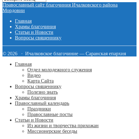
записей
Православный сайт благочиния Ичалковского района
сайта
Мордовии
Главная
Храмы благочиния
Статьи и Новости
Вопросы священнику
© 2026 · Ичалковское благочиние — Саранская епархия
Главная
Отдел молодежного служения
Видео
Карта Сайта
Вопросы священнику
Полезно знать
Храмы благочиния
Православный календарь
Праздники
Православные посты
Статьи и Новости
Из жизни и творчества прихожан
Миссионерские беседы