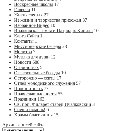
Воскресные школы
17
Галереи
11
Жития святых
27
Из жизни и творчества прихожан
37
Избранное Видео
10
Ичалковская земля и Патриарх Кирилл
10
Карта Сайта
1
Контакты
1
Миссионерские беседы
23
Молитва
7
Музыка для души
12
Новости
688
О таинствах
5
Огласительные беседы
10
Осторожно — секты
17
Отдел молодежного служения
57
Полезно знать
77
Православные посты
55
Праздники
163
Св. прп. Филарет старец Ичалковский
3
Спеши помочь!
6
Храмы благочиния
15
Архив записей сайта
Архив