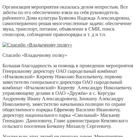
Организация мероприятия оказалась делом непростым. Все
заботы по его обеспечению взяла на себя руководитель
районного Дома культуры Буянова Надежда Александровна,
самоотверженно решая многочисленные задачи: обеспечение
звука, транспорт, питание, объявление в СМИ, поиск
спонсоров, соблюдение правопорядка и т. д и т.п.
Спасибо «Владычному полку»
Большая благодарность за помощь в проведении мероприятия
Генеральному директору ОАО сыродельный комбинат
«Ичалковский» Кирееву Николаю Васильевичу, первому
заместителю генерального директора ОАО сыродельный
комбинат «Ичалковский» Кирееву Александру Николаевичу,
управляющему делами в ОАО «Дружба» в с. Кергуды
Андронову Ивану Александровичу, Зинкину Александру
Николаевичу, заместителю начальника полиции по охране
общественного порядка Ефремову Василию Ивановичу,
директору национального парка «Смольный» Маскаеву
Геннадию Даниловичу, Главе администрации Кемлянского
сельского поселения Бочкину Михаилу Сергеевичу.
Усилия всех этих людей не пропали даром. Мероприятие