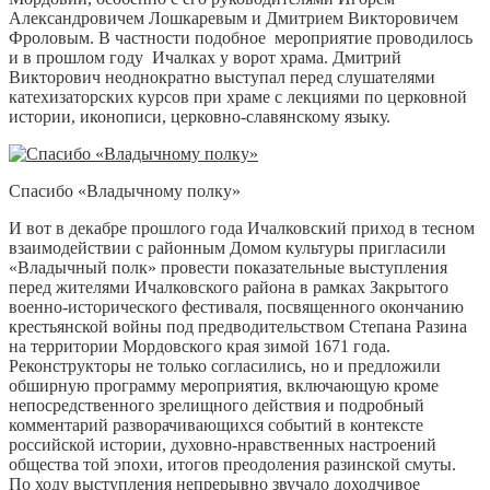
Александровичем Лошкаревым и Дмитрием Викторовичем
Фроловым. В частности подобное мероприятие проводилось
и в прошлом году Ичалках у ворот храма. Дмитрий
Викторович неоднократно выступал перед слушателями
катехизаторских курсов при храме с лекциями по церковной
истории, иконописи, церковно-славянскому языку.
Спасибо «Владычному полку»
И вот в декабре прошлого года Ичалковский приход в тесном
взаимодействии с районным Домом культуры пригласили
«Владычный полк» провести показательные выступления
перед жителями Ичалковского района в рамках Закрытого
военно-исторического фестиваля, посвященного окончанию
крестьянской войны под предводительством Степана Разина
на территории Мордовского края зимой 1671 года.
Реконструкторы не только согласились, но и предложили
обширную программу мероприятия, включающую кроме
непосредственного зрелищного действия и подробный
комментарий разворачивающихся событий в контексте
российской истории, духовно-нравственных настроений
общества той эпохи, итогов преодоления разинской смуты.
По ходу выступления непрерывно звучало доходчивое