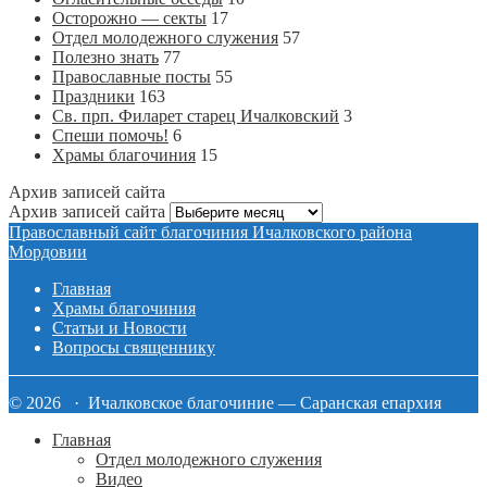
Осторожно — секты
17
Отдел молодежного служения
57
Полезно знать
77
Православные посты
55
Праздники
163
Св. прп. Филарет старец Ичалковский
3
Спеши помочь!
6
Храмы благочиния
15
Архив записей сайта
Архив записей сайта
Православный сайт благочиния Ичалковского района
Мордовии
Главная
Храмы благочиния
Статьи и Новости
Вопросы священнику
© 2026 · Ичалковское благочиние — Саранская епархия
Главная
Отдел молодежного служения
Видео