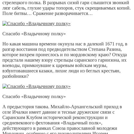
стрелецкого полка. В разрывах сизой гари слышится звонкий
лязг сабель, глухие удары топоров, стук скрещиваемых копий.
Поле битвы… Сражение разворачивается…
Спасибо «Владычному полку»
Но какая машина времени окунула нас в далекий 1671 год, в
разгар восстания под предводительством Степана Разина,
которое вихрем пронеслось и по мордовскому краю? Откуда
предстали нашему взору стрельцы саранского гарнизона, их
воеводы, примкнувшие к царевым войскам мурзы,
взбунтовавшиеся казаки, лихие люди из беглых крестьян,
разбойники?
Спасибо «Владычному полку»
А предыстория такова. Михайло-Архангельский приход в
селе Ичалки имеет давние и тесные дружеские связи с
Саранским Клубом исторической реконструкции и
средневекового фехтования «Владычный полк»,
действующего в рамках Союза православной молодежи
Мордовии, особенно с его руководителями Игорем