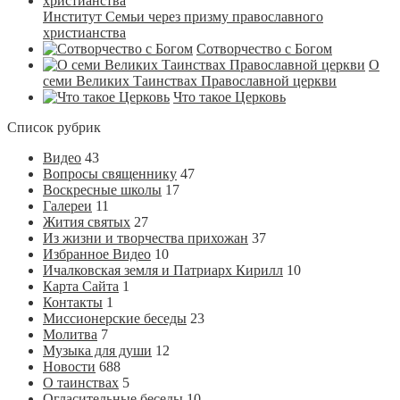
Институт Семьи через призму православного
христианства
Сотворчество с Богом
О
семи Великих Таинствах Православной церкви
Что такое Церковь
Список рубрик
Видео
43
Вопросы священнику
47
Воскресные школы
17
Галереи
11
Жития святых
27
Из жизни и творчества прихожан
37
Избранное Видео
10
Ичалковская земля и Патриарх Кирилл
10
Карта Сайта
1
Контакты
1
Миссионерские беседы
23
Молитва
7
Музыка для души
12
Новости
688
О таинствах
5
Огласительные беседы
10