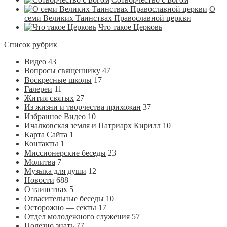
О
семи Великих Таинствах Православной церкви
Что такое Церковь
Список рубрик
Видео
43
Вопросы священнику
47
Воскресные школы
17
Галереи
11
Жития святых
27
Из жизни и творчества прихожан
37
Избранное Видео
10
Ичалковская земля и Патриарх Кирилл
10
Карта Сайта
1
Контакты
1
Миссионерские беседы
23
Молитва
7
Музыка для души
12
Новости
688
О таинствах
5
Огласительные беседы
10
Осторожно — секты
17
Отдел молодежного служения
57
Полезно знать
77