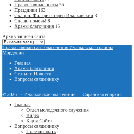
Православные посты
55
Праздники
163
Св. прп. Филарет старец Ичалковский
3
Спеши помочь!
6
Храмы благочиния
15
Архив записей сайта
Архив
записей
Православный сайт благочиния Ичалковского района
сайта
Мордовии
Главная
Храмы благочиния
Статьи и Новости
Вопросы священнику
© 2026 · Ичалковское благочиние — Саранская епархия
Главная
Отдел молодежного служения
Видео
Карта Сайта
Вопросы священнику
Полезно знать