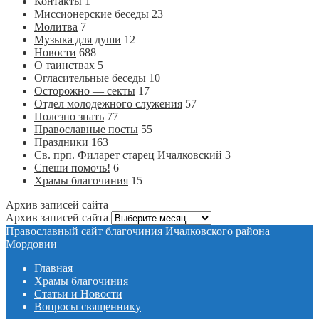
Контакты
1
Миссионерские беседы
23
Молитва
7
Музыка для души
12
Новости
688
О таинствах
5
Огласительные беседы
10
Осторожно — секты
17
Отдел молодежного служения
57
Полезно знать
77
Православные посты
55
Праздники
163
Св. прп. Филарет старец Ичалковский
3
Спеши помочь!
6
Храмы благочиния
15
Архив записей сайта
Архив записей сайта
Православный сайт благочиния Ичалковского района
Мордовии
Главная
Храмы благочиния
Статьи и Новости
Вопросы священнику