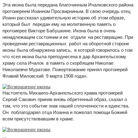
Эта икона была передана благочинным Ичалковского района
протоиереем Иоанном Просвирниным. В свою очередь отец
Иоанн рассказал удивительную историю об этом образе,
который был передан ему на молитвенную память о
протоиерее Викторе Бабушкине. Икона была в очень
ненадлежащем состоянии и ее отдали на реставрацию. При
проведении реставрационных работ на оборотной стороне
иконы была обнаружена запись, в которой говорилось о том
что «сея икона была преподнесена в дар Архангельскому
храму села Ичалок в память о скорбящем Николае
Николаевче Муратове. Пожертвование принял протоиерей
Флавий Миловский 9 марта 1908 года».
Настоятель Михаило-Архангельского храма протоиерей
Сергий Сакович приняв вновь обретенный образ, сказал о
том, что это событие знак нашей сплоченности и единства.
Он поблагодарил отца Иоанна и пожелал помощи Божией
всем присутствовавшим в храме.