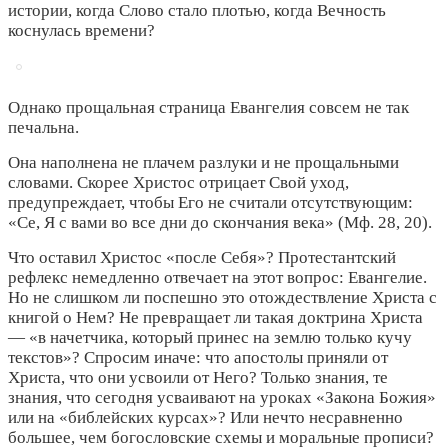
истории, когда Слово стало плотью, когда Вечность
коснулась времени?
Однако прощальная страница Евангелия совсем не так
печальна.
Она наполнена не плачем разлуки и не прощальными
словами. Скорее Христос отрицает Свой уход,
предупреждает, чтобы Его не считали отсутствующим:
«Се, Я с вами во все дни до скончания века» (Мф. 28, 20).
Что оставил Христос «после Себя»? Протестантский
рефлекс немедленно отвечает на этот вопрос: Евангелие.
Но не слишком ли поспешно это отождествление Христа с
книгой о Нем? Не превращает ли такая доктрина Христа
— «в начетчика, который принес на землю только кучу
текстов»? Спросим иначе: что апостолы приняли от
Христа, что они усвоили от Него? Только знания, те
знания, что сегодня усваивают на уроках «Закона Божия»
или на «библейских курсах»? Или нечто несравненно
большее, чем богословские схемы и моральные прописи?