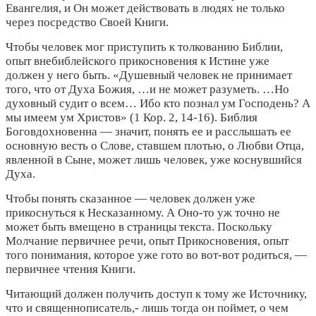
Евангелия, и Он может действовать в людях не только
через посредство Своей Книги.
Чтобы человек мог приступить к толкованию Библии,
опыт внебиблейского прикосновения к Истине уже
должен у него быть. «Душевный человек не принимает
того, что от Духа Божия, …и не может разуметь. …Но
духовный судит о всем… Ибо кто познал ум Господень? А
мы имеем ум Христов» (1 Кор. 2, 14-16). Библия
Боговдохновенна — значит, понять ее и расслышать ее
основную весть о Слове, ставшем плотью, о Любви Отца,
явленной в Сыне, может лишь человек, уже коснувшийся
Духа.
Чтобы понять сказанное — человек должен уже
прикоснуться к Несказанному. А Оно-то уж точно не
может быть вмещено в страницы текста. Поскольку
Молчание первичнее речи, опыт Прикосновения, опыт
того понимания, которое уже гото во вот-вот родиться, —
первичнее чтения Книги.
Читающий должен получить доступ к тому же Источнику,
что и священнописатель,- лишь тогда он поймет, о чем