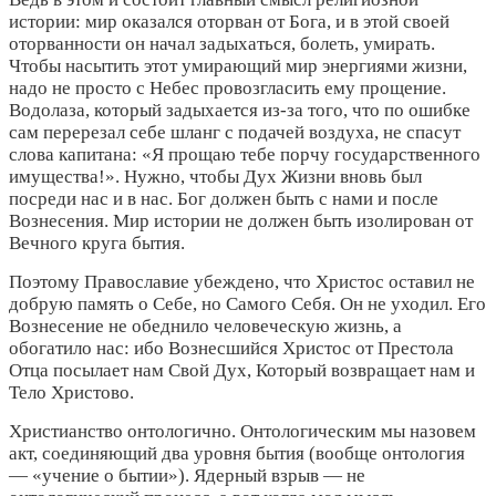
истории: мир оказался оторван от Бога, и в этой своей
оторванности он начал задыхаться, болеть, умирать.
Чтобы насытить этот умирающий мир энергиями жизни,
надо не просто с Небес провозгласить ему прощение.
Водолаза, который задыхается из-за того, что по ошибке
сам перерезал себе шланг с подачей воздуха, не спасут
слова капитана: «Я прощаю тебе порчу государственного
имущества!». Нужно, чтобы Дух Жизни вновь был
посреди нас и в нас. Бог должен быть с нами и после
Вознесения. Мир истории не должен быть изолирован от
Вечного круга бытия.
Поэтому Православие убеждено, что Христос оставил не
добрую память о Себе, но Самого Себя. Он не уходил. Его
Вознесение не обеднило человеческую жизнь, а
обогатило нас: ибо Вознесшийся Христос от Престола
Отца посылает нам Свой Дух, Который возвращает нам и
Тело Христово.
Христианство онтологично. Онтологическим мы назовем
акт, соединяющий два уровня бытия (вообще онтология
— «учение о бытии»). Ядерный взрыв — не