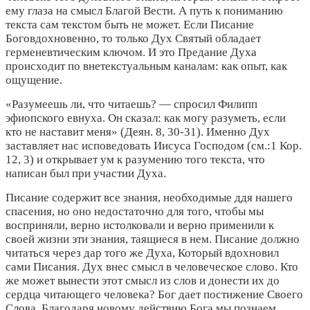
ему глаза на смысл Благой Вести. А путь к пониманию
текста сам текстом быть не может. Если Писание
Боговдохновенно, то только Дух Святый обладает
герменевтическим ключом. И это Предание Духа
происходит по внетекстуальным каналам: как опыт, как
ощущение.
«Разумеешь ли, что читаешь? — спросил Филипп
эфиопского евнуха. Он сказал: как могу разуметь, если
кто не наставит меня» (Деян. 8, 30-31). Именно Дух
заставляет нас исповедовать Иисуса Господом (см.:1 Кор.
12, 3) и открывает ум к разумению того текста, что
написан был при участии Духа.
Писание содержит все знания, необходимые ддя нашего
спасения, но оно недостаточно для того, чтобы мы
восприняли, верно истолковали и верно применили к
своей жизни эти знания, таящиеся в нем. Писание должно
читаться через дар того же Духа, Который вдохновил
сами Писания. Дух внес смысл в человеческое слово. Кто
же может вынести этот смысл из слов и донести их до
сердца читающего человека? Бог дает постижение Своего
Слова. Благодаря новому действию Бога мы познаем