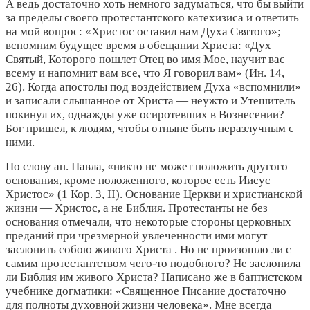
А ведь достаточно хоть немного задуматься, что бы выйти
за пределы своего протестантского катехизиса и ответить
на мой вопрос: «Христос оставил нам Духа Святого»;
вспомним будущее время в обещании Христа: «Дух
Святый, Которого пошлет Отец во имя Мое, научит вас
всему и напомнит вам все, что Я говорил вам» (Ин. 14,
26). Когда апостолы под воздействием Духа «вспомнили»
и записали слышанное от Христа — неужто и Утешитель
покинул их, однажды уже осиротевших в Вознесении?
Бог пришел, к людям, чтобы отныне быть неразлучным с
ними.
По слову ап. Павла, «никто не может положить другого
основания, кроме положенного, которое есть Иисус
Христос» (1 Кор. 3, II). Основание Церкви и христианской
жизни — Христос, а не Библия. Протестанты не без
основания отмечали, что некоторые стороны церковных
преданий при чрезмерной увлеченности ими могут
заслонить собою живого Христа . Но не произошло ли с
самим протестантством чего-то подобного? Не заслонила
ли Библия им живого Христа? Написано же в баптистском
учебнике догматики: «Священное Писание достаточно
для полноты духовной жизни человека». Мне всегда