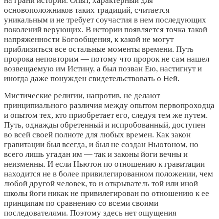
на грани истории. Опыт, характерный для
основоположников таких традиций, считается
уникальным и не требует соучастия в нем последующих
поколений верующих. В истории появляется точка такой
напряженности Богообщения, к какой не могут
приблизиться все остальные моменты времени. Путь
пророка неповторим — потому что пророк не сам нашел
возвещаемую им Истину, а был позван Ею, настигнут и
иногда даже понужден свидетельствовать о Ней.
Мистические религии, напротив, не делают
принципиального различия между опытом первопроходца
и опытом тех, кто приобретает его, следуя тем же путем.
Путь, однажды обретенный и испробованный, доступен
во всей своей полноте для любых времен. Как закон
гравитации был всегда, и был не создан Ньютоном, но
всего лишь угадан им — так и законы йоги вечны и
неизменны. И если Ньютон по отношению к гравитации
находится не в более привилегированном положении, чем
любой другой человек, то и открыватель той или иной
школы йоги никак не привилегирован по отношению к ее
принципам по сравнению со всеми своими
последователями. Поэтому здесь нет ощущения