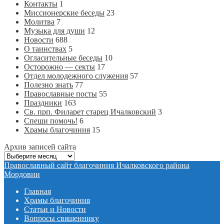
Контакты
1
Миссионерские беседы
23
Молитва
7
Музыка для души
12
Новости
688
О таинствах
5
Огласительные беседы
10
Осторожно — секты
17
Отдел молодежного служения
57
Полезно знать
77
Православные посты
55
Праздники
163
Св. прп. Филарет старец Ичалковский
3
Спеши помочь!
6
Храмы благочиния
15
Архив записей сайта
Архив
записей
Православный сайт благочиния Ичалковского района
сайта
Мордовии
Главная
Храмы благочиния
Статьи и Новости
Вопросы священнику