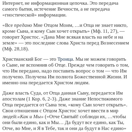
Интернет, не информационная цепочка. Это передача
самого бытия, истечение Вечности, а не передача
«гностической» информации.
«Все
предано
Мне Отцом Моим, …и Отца не знает никто,
кроме Сына, и кому Сын хочет открыть» (Мф. 11, 27), —
говорит Христос. «Дана Мне всякая власть на небе и на
земле» — это последние слова Христа перед Вознесением
(Мф. 28,18).
Христианский Бог — это
Троица
. Мы не можем говорить
о Сыне, не вспомнив об Отце. Прежде чем говорить о том,
что Им передано, надо поставить вопрос о том — что Им
получено. Получена Им полнота Божественной Жизни. И
именно она передается Христом людям.
Даже власть Суда, от Отца данная Сыну, передается Им
апостолам (1 Кор. 6, 2-3). Даже знание Непостижимого
Отца передается от Сына тем, «кому Сын хочет открыть».
Свои отношения с Отцом Христос хочет ввести в мир
людей:
«Как и Мы»
(«Отче Святый! соблюди их, …чтобы
они были едино, как и Мы… Да будут все едино, как Ты,
Отче, во Мне, и Я в Тебе, так и они да будут в Нас едино»