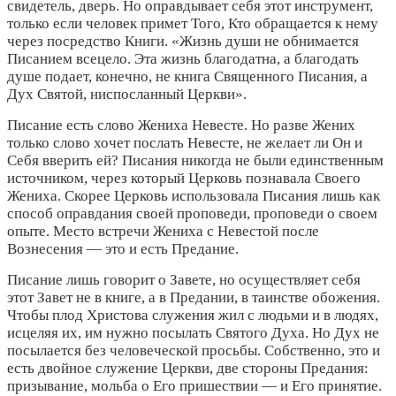
свидетель, дверь. Но оправдывает себя этот инструмент,
только если человек примет Того, Кто обращается к нему
через посредство Книги. «Жизнь души не обнимается
Писанием всецело. Эта жизнь благодатна, а благодать
душе подает, конечно, не книга Священного Писания, а
Дух Святой, ниспосланный Церкви».
Писание есть слово Жениха Невесте. Но разве Жених
только слово хочет послать Невесте, не желает ли Он и
Себя вверить ей? Писания никогда не были единственным
источником, через который Церковь познавала Своего
Жениха. Скорее Церковь использовала Писания лишь как
способ оправдания своей проповеди, проповеди о своем
опыте. Место встречи Жениха с Невестой после
Вознесения — это и есть Предание.
Писание лишь говорит о Завете, но осуществляет себя
этот Завет не в книге, а в Предании, в таинстве обожения.
Чтобы плод Христова служения жил с людьми и в людях,
исцеляя их, им нужно посылать Святого Духа. Но Дух не
посылается без человеческой просьбы. Собственно, это и
есть двойное служение Церкви, две стороны Предания:
призывание, мольба о Его пришествии — и Его принятие.