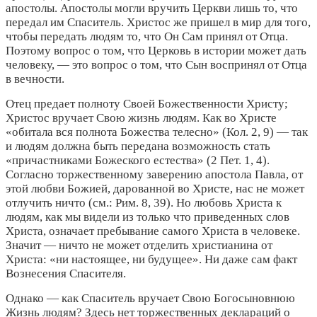
апостолы. Апостолы могли вручить Церкви лишь то, что
передал им Спаситель. Христос же пришел в мир для того,
чтобы передать людям то, что Он Сам принял от Отца.
Поэтому вопрос о том, что Церковь в истории может дать
человеку, — это вопрос о том, что Сын воспринял от Отца
в вечности.
Отец предает полноту Своей Божественности Христу;
Христос вручает Свою жизнь людям. Как во Христе
«обитала вся полнота Божества телесно» (Кол. 2, 9) — так
и людям должна быть передана возможность стать
«причастниками Божеского естества» (2 Пет. 1, 4).
Согласно торжественному заверению апостола Павла, от
этой любви Божией, дарованной во Христе, нас не может
отлучить ничто (см.: Рим. 8, 39). Но любовь Христа к
людям, как мы видели из только что приведенных слов
Христа, означает пребывание самого Христа в человеке.
Значит — ничто не может отделить христианина от
Христа: «ни настоящее, ни будущее». Ни даже сам факт
Вознесения Спасителя.
Однако — как Спаситель вручает Свою Богосыновнюю
Жизнь людям? Здесь нет торжественных деклараций о