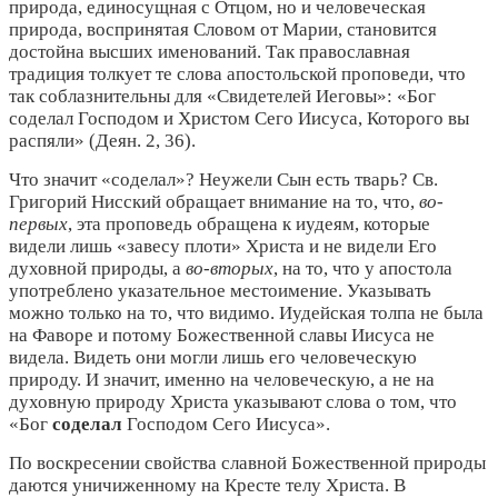
природа, единосущная с Отцом, но и человеческая
природа, воспринятая Словом от Марии, становится
достойна высших именований. Так православная
традиция толкует те слова апостольской проповеди, что
так соблазнительны для «Свидетелей Иеговы»: «Бог
соделал Господом и Христом Сего Иисуса, Которого вы
распяли» (Деян. 2, 36).
Что значит «соделал»? Неужели Сын есть тварь? Св.
Григорий Нисский обращает внимание на то, что,
во-
первых
, эта проповедь обращена к иудеям, которые
видели лишь «завесу плоти» Христа и не видели Его
духовной природы, а
во-вторых
, на то, что у апостола
употреблено указательное местоимение. Указывать
можно только на то, что видимо. Иудейская толпа не была
на Фаворе и потому Божественной славы Иисуса не
видела. Видеть они могли лишь его человеческую
природу. И значит, именно на человеческую, а не на
духовную природу Христа указывают слова о том, что
«Бог
соделал
Господом Сего Иисуса».
По воскресении свойства славной Божественной природы
даются уничиженному на Кресте телу Христа. В