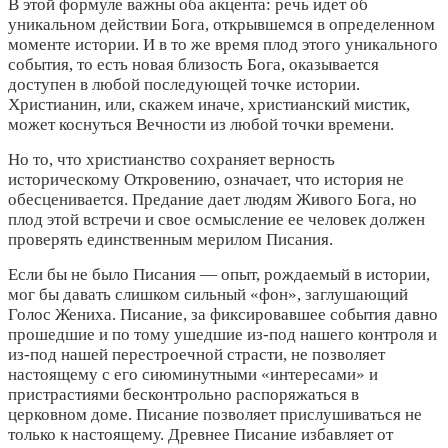
В этой формуле важны оба акцента: речь идет об
уникальном действии Бога, открывшемся в определенном
моменте истории. И в то же время плод этого уникального
события, то есть новая близость Бога, оказывается
доступен в любой последующей точке истории.
Христианин, или, скажем иначе, христианский мистик,
может коснуться Вечности из любой точки времени.
Но то, что христианство сохраняет верность
историческому Откровению, означает, что история не
обесценивается. Предание дает людям Живого Бога, но
плод этой встречи и свое осмысление ее человек должен
проверять единственным мерилом Писания.
Если бы не было Писания — опыт, рождаемый в истории,
мог бы давать слишком сильный «фон», заглушающий
Голос Жениха. Писание, за фиксировавшее события давно
прошедшие и по тому ушедшие из-под нашего контроля и
из-под нашей перестроечной страсти, не позволяет
настоящему с его сиюминутными «интересами» и
пристрастиями бесконтрольно распоряжаться в
церковном доме. Писание позволяет прислушиваться не
только к настоящему. Древнее Писание избавляет от