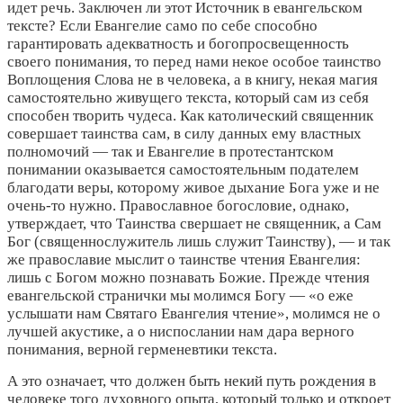
идет речь. Заключен ли этот Источник в евангельском
тексте? Если Евангелие само по себе способно
гарантировать адекватность и богопросвещенность
своего понимания, то перед нами некое особое таинство
Воплощения Слова не в человека, а в книгу, некая магия
самостоятельно живущего текста, который сам из себя
способен творить чудеса. Как католический священник
совершает таинства сам, в силу данных ему властных
полномочий — так и Евангелие в протестантском
понимании оказывается самостоятельным подателем
благодати веры, которому живое дыхание Бога уже и не
очень-то нужно. Православное богословие, однако,
утверждает, что Таинства свершает не священник, а Сам
Бог (священнослужитель лишь служит Таинству), — и так
же православие мыслит о таинстве чтения Евангелия:
лишь с Богом можно познавать Божие. Прежде чтения
евангельской странички мы молимся Богу — «о еже
услышати нам Святаго Евангелия чтение», молимся не о
лучшей акустике, а о ниспослании нам дара верного
понимания, верной герменевтики текста.
А это означает, что должен быть некий путь рождения в
человеке того духовного опыта, который только и откроет