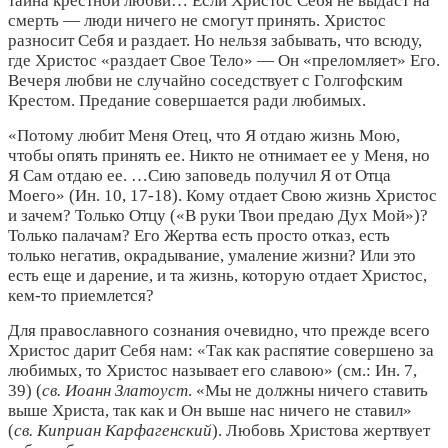
тайна крестной любви… Если Христос Себя не выдаст на
смерть — люди ничего не смогут принять. Христос
разносит Себя и раздает. Но нельзя забывать, что всюду,
где Христос «раздает Свое Тело» — Он «преломляет» Его.
Вечеря любви не случайно соседствует с Голгофским
Крестом. Предание совершается ради любимых.
«Потому любит Меня Отец, что Я отдаю жизнь Мою,
чтобы опять принять ее. Никто не отнимает ее у Меня, но
Я Сам отдаю ее. …Сию заповедь получил Я от Отца
Моего» (Ин. 10, 17-18). Кому отдает Свою жизнь Христос
и зачем? Только Отцу («В руки Твои предаю Дух Мой»)?
Только палачам? Его Жертва есть просто отказ, есть
только негатив, окрадывание, умаление жизни? Или это
есть еще и дарение, и та жизнь, которую отдает Христос,
кем-то приемлется?
Для православного
сознания очевидно, что прежде всего
Христос дарит Себя нам: «Так как распятие совершено за
любимых, то Христос называет его славою» (см.: Ин. 7,
39) (
св. Иоанн Златоуст
. «Мы не должны ничего ставить
выше Христа, так как и Он выше нас ничего не ставил»
(
св. Киприан Карфагенский
). Любовь Христова жертвует