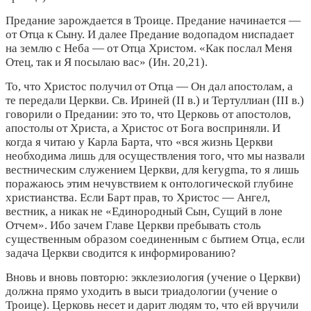
Предание зарождается в Троице. Предание начинается —
от Отца к Сыну. И далее Предание водопадом ниспадает
на землю с Неба — от Отца Христом. «Как послал Меня
Отец, так и Я посылаю вас» (Ин. 20,21).
То, что Христос получил от Отца — Он дал апостолам, а
те передали Церкви. Св. Ириней (II в.) и Тертуллиан (III в.)
говорили о Предании: это то, что Церковь от апостолов,
апостолы от Христа, а Христос от Бога восприняли. И
когда я читаю у Карла Барта, что «вся жизнь Церкви
необходима лишь для осуществления того, что мы назвали
вестническим служением Церкви, для kerygma, то я лишь
поражаюсь этим нечувствием к онтологической глубине
христианства. Если Барт прав, то Христос — Ангел,
вестник, а никак не «Единородный Сын, Сущий в лоне
Отчем». Ибо зачем Главе Церкви пребывать столь
существенным образом соединенным с бытием Отца, если
задача Церкви сводится к информированию?
Вновь и вновь повторю: экклезиология (учение о Церкви)
должна прямо уходить в выси триадологии (учение о
Троице). Церковь несет и дарит людям то, что ей вручили