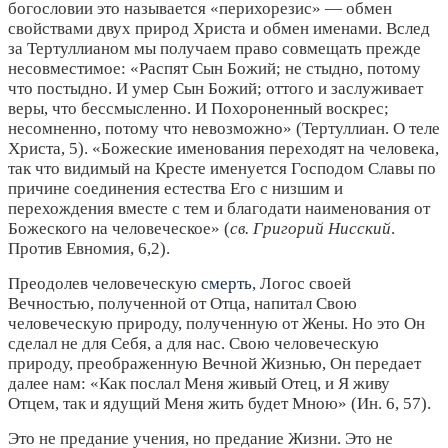
богословии это называется «перихорезис» — обмен
свойствами двух природ Христа и обмен именами. Вслед
за Тертуллианом мы получаем право совмещать прежде
несовместимое: «Распят Сын Божий; не стыдно, потому
что постыдно. И умер Сын Божий; оттого и заслуживает
веры, что бессмысленно. И Похороненный воскрес;
несомненно, потому что невозможно» (Тертуллиан. О теле
Христа, 5). «Божеские именования переходят на человека,
так что видимый на Кресте именуется Господом Славы по
причине соединения естества Его с низшим и
перехождения вместе с тем и благодати наименования от
Божеского на человеческое» (
св. Григорий Нисский
.
Против Евномия, 6,2).
Преодолев человеческую
смерть
, Логос своей
Вечностью, полученной от Отца, напитал Свою
человеческую природу, полученную от Жены. Но это Он
сделал не для Себя, а для нас. Свою человеческую
природу, преображенную Вечной Жизнью, Он передает
далее нам: «Как послал Меня живый Отец, и Я живу
Отцем, так и ядущий Меня жить будет Мною» (Ин. 6, 57).
Это не предание учения, но предание Жизни. Это не