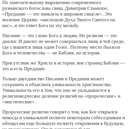
По замечательному выражению современного
румынского богослова свящ. Димитрия Станилое,
«Предание — это эпиклеза в широком смысле». Это
моление Церкви: «ниспошли Духа Твоего Святого на
нас», и это ответ Бога на эту мольбу.
Писание — это слово Бога к людям. Но религия — это
диалог. И диалог не может совершаться лишь в той среде,
где слышится лишь один Голос. Поэтому место
диалога
Бога и человечества — не Библия, но история.
Присутствие же Христа в истории, вне страниц Библии —
это и есть Предание.
Только двуединство Писания и Предания может
сохранить и объяснить уникальность христианства.
Уникальность его в том, что оно не укладывается в
религиоведческое деление религий на «пророческие» и
«мистические».
Пророческие религии говорят о том, как Бог открылся
некогда в уникальной полноте некоторым собеседникам и
обещал им еще большую полноту откровения в будущем,