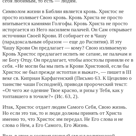
себя любимым, то есть — людям.
Символом жизни в Библии является кровь. Христос не
просто изливает Свою кровь. Кровь Христа не просто
впитывается камнями Голгофы. Кровь Христа не просто
исторгается из Него насилием палачей. Он Сам открывает
источники Своей Крови. И собирает ее в Чашу
(парадоксальным образом — еще до Распятия). И эту
Чашу Крови Он предлагает — кому? Свою изливаемую
Кровь Христос предлагает испить не сатане, не палачам и
не Богу Отцу. Он предлагает, чтобы апостолы приняли ее в
себя. «Не могли бы мы пить и Крови Христовой, если бы
Христос не был прежде истоптан и выжат», — пишет в III
веке св. Киприан Карфагенский (Письмо 63. К Цецилию о
таинстве чаши Господней), приводя пророческий текст:
«От чего же одеяние Твое красно, и ризы у Тебя, как у
топтавшего в точиле?» (Ис. 63, 2).
Итак, Христос отдает людям Самого Себя, Свою жизнь.
Но если это так, то и люди должны принять от Христа
именно то, что Христос им передал. Не Его слова и не
слова о Нем, а Его Самого, Его Жизнь.
Ведь в этом и состоит главный смысл религиозной