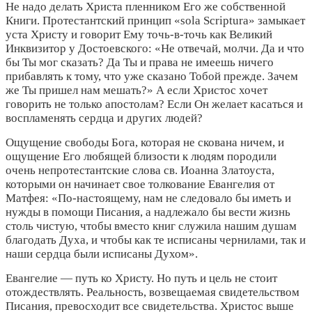
Не надо делать Христа пленником Его же собственной
Книги. Протестантский принцип «sola Scriptura» замыкает
уста Христу и говорит Ему точь-в-точь как Великий
Инквизитор у Достоевского: «Не отвечай, молчи. Да и что
бы Ты мог сказать? Да Ты и права не имеешь ничего
прибавлять к тому, что уже сказано Тобой прежде. Зачем
же Ты пришел нам мешать?» А если Христос хочет
говорить не только апостолам? Если Он желает касаться и
воспламенять сердца и других людей?
Ощущение свободы Бога, которая не скована ничем, и
ощущение Его любящей близости к людям породили
очень непротестантские слова св. Иоанна Златоуста,
которыми он начинает свое толкование Евангелия от
Матфея: «По-настоящему, нам не следовало бы иметь и
нужды в помощи Писания, а надлежало бы вести жизнь
столь чистую, чтобы вместо книг служила нашим душам
благодать Духа, и чтобы как те исписаны чернилами, так и
наши сердца были исписаны Духом».
Евангелие — путь ко Христу. Но путь и цель не стоит
отождествлять. Реальность, возвещаемая свидетельством
Писания, превосходит все свидетельства. Христос выше