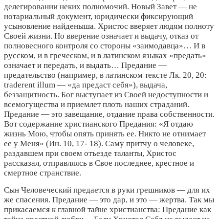
делегировании неких полномочий. Новый Завет — не
нотариальный документ, юридически фиксирующий
усыновление найденыша. Христос вверяет людям полноту
Своей жизни. Но вверение означает и выдачу, отказ от
полновесного контроля со стороны «заимодавца»… И в
русском, и в греческом, и в латинском языках «предать»
означает и передать, и выдать… Предание —
предательство (например, в латинском тексте Лк. 20, 20:
traderent illum — «да предаст себя»), выдача,
беззащитность. Бог выступает из Своей недоступности и
всемогущества и приемлет плоть наших страданий.
Предание — это завещание, отдание права собственности.
Вот содержание христианского Предания: «Я отдаю
жизнь Мою, чтобы опять принять ее. Никто не отнимает
ее у Меня» (Ин. 10, 17- 18). Саму притчу о человеке,
раздавшем при своем отъезде таланты, Христос
рассказал, отправляясь в Свое последнее, крестное и
смертное странствие.
Сын Человеческий предается в руки грешников — для их
же спасения. Предание — это дар, и это — жертва. Так мы
прикасаемся к главной тайне христианства: Предание как