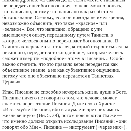
не передать опыт богопознания, то невозможно понять,
что написано, потому что написано как раз об этом
богопознании. Слепому, если он никогда не имел зрения,
невозможно объяснить, что такое «красное» или
«зеленое». Все, что написано, обращено к уже
имеющемуся опыту, переданному путем Таинств, в
которых человек опытно переживает богопознание. В
Таинствах передается тот ключ, который откроет смысл на
писанного, передается то «подобное», которым человек
сможет измерить «подобное» этому в Писании… Особо
важно отметить, что это правило веры передается как
объективное знание, а не как субъективное ощущение,
потому что оно объективно передается в Таинствах
Церкви».
Итак, Писание не способно исчерпать жизнь души в Боге.
Писание ничего не говорит о том, что человек может
спастись через чтение Писания. Даже слова Христа:
«Исследуйте Писания, ибо вы думаете чрез них иметь
жизнь вечную» (Ин. 5, 39), потом поясняются Им же —
что именно должно открыть исследование Писаний: «они
говорят обо Мне». Писание — инструмент («через них»),