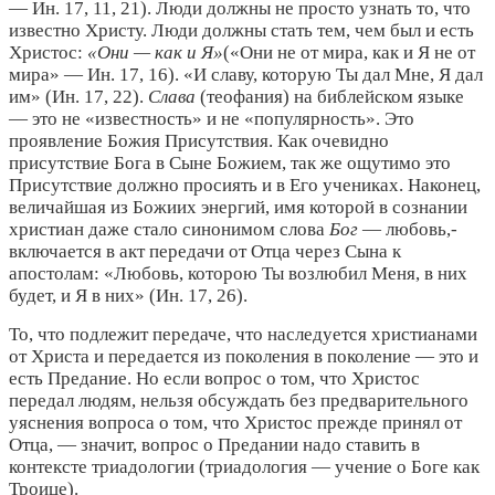
— Ин. 17, 11, 21). Люди должны не просто узнать то, что
известно Христу. Люди должны стать тем, чем был и есть
Христос:
«Они — как и Я»
(«Они не от мира, как и Я не от
мира» — Ин. 17, 16). «И славу, которую Ты дал Мне, Я дал
им» (Ин. 17, 22).
Слава
(теофания) на библейском языке
— это не «известность» и не «популярность». Это
проявление Божия Присутствия. Как очевидно
присутствие Бога в Сыне Божием, так же ощутимо это
Присутствие должно просиять и в Его учениках. Наконец,
величайшая из Божиих энергий, имя которой в сознании
христиан даже стало синонимом слова
Бог
— любовь,-
включается в акт передачи от Отца через Сына к
апостолам: «Любовь, которою Ты возлюбил Меня, в них
будет, и Я в них» (Ин. 17, 26).
То, что подлежит передаче, что наследуется христианами
от Христа и передается из поколения в поколение — это и
есть Предание. Но если вопрос о том, что Христос
передал людям, нельзя обсуждать без предварительного
уяснения вопроса о том, что Христос прежде принял от
Отца, — значит, вопрос о Предании надо ставить в
контексте триадологии (триадология — учение о Боге как
Троице).