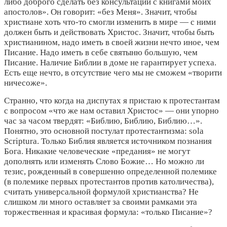
либо доброго сделать без консультации с книгами моих
апостолов». Он говорит: «без Меня». Значит, чтобы
христиане хоть что-то смогли изменить в мире — с ними
должен быть и действовать Христос. Значит, чтобы быть
христианином, надо иметь в своей жизни нечто иное, чем
Писание. Надо иметь в себе святыню большую, чем
Писание. Наличие Библии в доме не гарантирует успеха.
Есть еще нечто, в отсутствие чего мы не сможем «творити
ничесоже».
Странно, что когда на диспутах я пристаю к протестантам
с вопросом «что же нам оставил Христос» — они упорно
час за часом твердят: «Библию, Библию, Библию…».
Понятно, это основной постулат протестантизма: sola
Scriptura. Только Библия является источником познания
Бога. Никакие человеческие «предания» не могут
дополнять или изменять Слово Божие… Но можно ли
тезис, рожденный в совершенно определенной полемике
(в полемике первых протестантов против католичества),
считать универсальной формулой христианства? Не
слишком ли много оставляет за своими рамками эта
торжественная и красивая формула: «только Писание»?