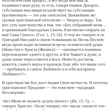
онтологический процесс, а вот когда моя мысль
поднимает мою руку, то есть, говоря языком Декарта,
субстанция мыслящая воздействует на субстанцию
протяженную — это уже онтология.
Важнейшие же
уровни христианской онтологии — Творец и тварь. Так
вот, суть христианства в том, что «Бог, избравший меня…
и призвавший благодатью Своею, благоволил открыть во
мне Сына Своего» (Гал. 1, 15-16). О том же говорит и св.
Григорий Нисский в своем толковании на Песнь Песней:
когда происходит истинная встреча человеческой души
(Невесты) и Христа (Жениха) — «начинается взаимное
перехождение одного в другое, и Бог бывает в душе, и
душа также переселяется в Бога. Невеста достигла,
кажется, самого верха в надежде благ, ибо что выше сего
— пребывать в самом Любимом и в себя восприять
Любимого?».
В христианстве Бог дает людям Свою вечность. И поэтому
христианское Предание — это поистине «традиция
бессмертия».
«Без Меня не можете делать ничего» (Ин. 15, 5), —
говорит Христос. Он не говорит, что «вы не сможете что-