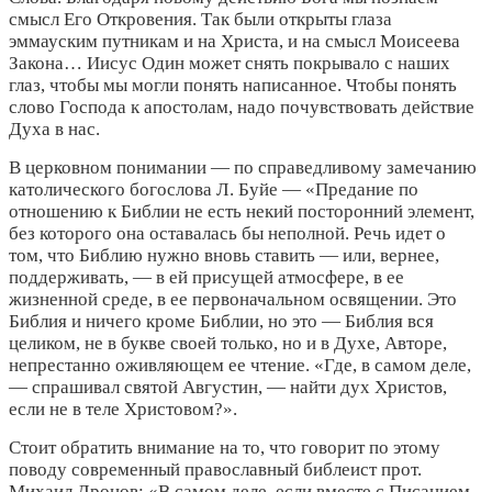
смысл Его Откровения. Так были открыты глаза
эммауским путникам и на Христа, и на смысл Моисеева
Закона… Иисус Один может снять покрывало с наших
глаз, чтобы мы могли понять написанное. Чтобы понять
слово Господа к апостолам, надо почувствовать действие
Духа в нас.
В церковном понимании — по справедливому замечанию
католического богослова Л. Буйе — «Предание по
отношению к Библии не есть некий посторонний элемент,
без которого она оставалась бы неполной. Речь идет о
том, что Библию нужно вновь ставить — или, вернее,
поддерживать, — в ей присущей атмосфере, в ее
жизненной среде, в ее первоначальном освящении. Это
Библия и ничего кроме Библии, но это — Библия вся
целиком, не в букве своей только, но и в Духе, Авторе,
непрестанно оживляющем ее чтение. «Где, в самом деле,
— спрашивал святой Августин, — найти дух Христов,
если не в теле Христовом?».
Стоит обратить внимание на то, что говорит по этому
поводу современный православный библеист прот.
Михаил Дронов: «В самом деле, если вместе с Писанием