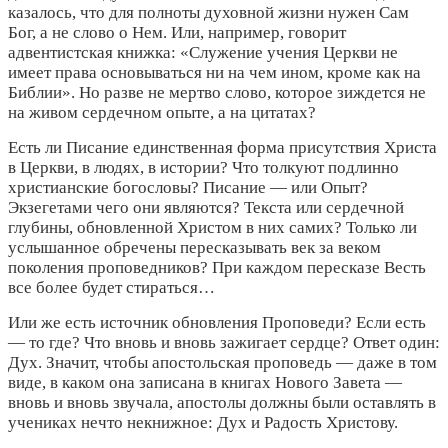
казалось, что для полноты духовной жизни нужен Сам
Бог, а не слово о Нем. Или, например, говорит
адвентистская книжка: «Служение учения Церкви не
имеет права основываться ни на чем ином, кроме как на
Библии». Но разве не мертво слово, которое зиждется не
на живом сердечном опыте, а на цитатах?
Есть ли Писание единственная форма присутствия Христа
в Церкви, в людях, в истории? Что толкуют подлинно
христианские богословы? Писание — или Опыт?
Экзегетами чего они являются? Текста или сердечной
глубины, обновленной Христом в них самих? Только ли
услышанное обречены пересказывать век за веком
поколения проповедников? При каждом пересказе Весть
все более будет стираться…
Или же есть источник обновления Проповеди? Если есть
— то где? Что вновь и вновь зажигает сердце? Ответ один:
Дух. Значит, чтобы апостольская проповедь — даже в том
виде, в каком она записана в книгах Нового Завета —
вновь и вновь звучала, апостолы должны были оставлять в
учениках нечто некнижное: Дух и Радость Христову.