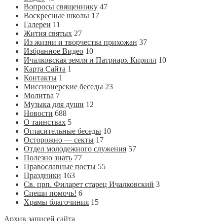
Вопросы священнику
47
Воскресные школы
17
Галереи
11
Жития святых
27
Из жизни и творчества прихожан
37
Избранное Видео
10
Ичалковская земля и Патриарх Кирилл
10
Карта Сайта
1
Контакты
1
Миссионерские беседы
23
Молитва
7
Музыка для души
12
Новости
688
О таинствах
5
Огласительные беседы
10
Осторожно — секты
17
Отдел молодежного служения
57
Полезно знать
77
Православные посты
55
Праздники
163
Св. прп. Филарет старец Ичалковский
3
Спеши помочь!
6
Храмы благочиния
15
Архив записей сайта