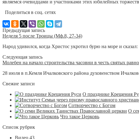
являемся очевидцами и участниками этих юбилейных торжеств
Поделиться в соц. сетях
Предыдущая запись
Неделя 5 после Троицы (Мф.8, 27-34)
Народ удивился, когда Христос укротил бурю на море и сказал: 
Следующая запись
Молебен на начало строительства часовни в честь святых ра
28 июля в п.Кемля Ичалковского района духовенством Ичалковс
Свежие записи
О празднике Крещения Р
Сотворчество с Богом
О се
Что такое Церковь
Список рубрик
Видео
43