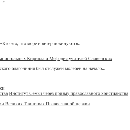
 .»
«Кто это, что море и ветер повинуются...
вноапостольных Кирилла и Мефодия учителей Словенских
кого благочиния был отслужен молебен на начало...
уси
Институт Семьи через призму православного христианства
ми Великих Таинствах Православной церкви