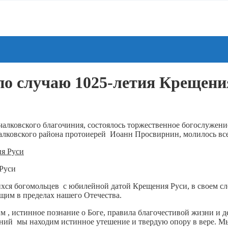
по случаю 1025-летия Крещени
алковского благочиния, состоялось торжественное богослужени
лковского района протоиерей Иоанн Просвирнин, молилось все
 Руси
ся богомольцев с юбилейной датой Крещения Руси, в своем сл
им в пределах нашего Отечества.
ким , истинное познание о Боге, правила благочестивой жизни 
таний мы находим истинное утешение и твердую опору в вере. М