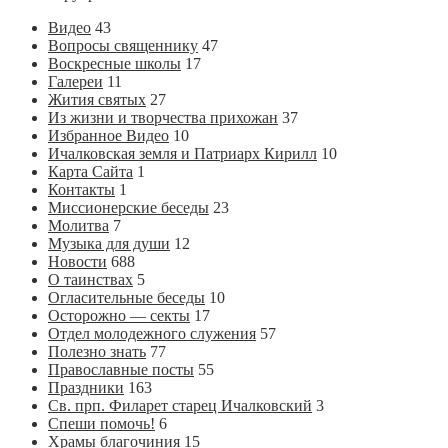
Видео
43
Вопросы священнику
47
Воскресные школы
17
Галереи
11
Жития святых
27
Из жизни и творчества прихожан
37
Избранное Видео
10
Ичалковская земля и Патриарх Кирилл
10
Карта Сайта
1
Контакты
1
Миссионерские беседы
23
Молитва
7
Музыка для души
12
Новости
688
О таинствах
5
Огласительные беседы
10
Осторожно — секты
17
Отдел молодежного служения
57
Полезно знать
77
Православные посты
55
Праздники
163
Св. прп. Филарет старец Ичалковский
3
Спеши помочь!
6
Храмы благочиния
15