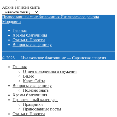
Архив записей сайта
Архив
записей
Православный сайт благочиния Ичалковского района
сайта
Мордовии
Главная
Храмы благочиния
Статьи и Новости
Вопросы священнику
© 2026 · Ичалковское благочиние — Саранская епархия
Главная
Отдел молодежного служения
Видео
Карта Сайта
Вопросы священнику
Полезно знать
Храмы благочиния
Православный календарь
Праздники
Православные посты
Статьи и Новости