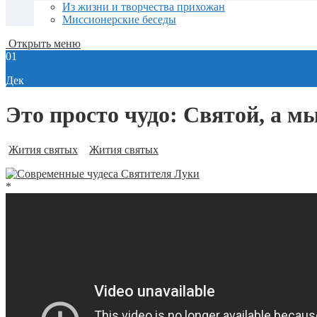
Из жизни и творчества прихожан
Миссионерские беседы
Открыть меню
01
Дек
Это просто чудо: Cвятой, а м
Жития святых
Жития святых
*