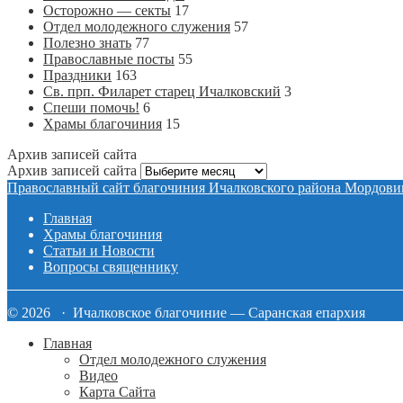
Осторожно — секты
17
Отдел молодежного служения
57
Полезно знать
77
Православные посты
55
Праздники
163
Св. прп. Филарет старец Ичалковский
3
Спеши помочь!
6
Храмы благочиния
15
Архив записей сайта
Архив записей сайта
Православный сайт благочиния Ичалковского района Мордови
Главная
Храмы благочиния
Статьи и Новости
Вопросы священнику
© 2026 · Ичалковское благочиние — Саранская епархия
Главная
Отдел молодежного служения
Видео
Карта Сайта