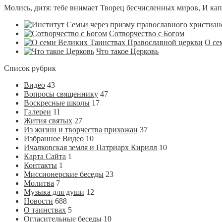
Молись, дитя: тебе внимает Творец бесчисленных миров, И капли
Сотворчество с Богом
О се
Что такое Церковь
Список рубрик
Видео
43
Вопросы священнику
47
Воскресные школы
17
Галереи
11
Жития святых
27
Из жизни и творчества прихожан
37
Избранное Видео
10
Ичалковская земля и Патриарх Кирилл
10
Карта Сайта
1
Контакты
1
Миссионерские беседы
23
Молитва
7
Музыка для души
12
Новости
688
О таинствах
5
Огласительные беседы
10