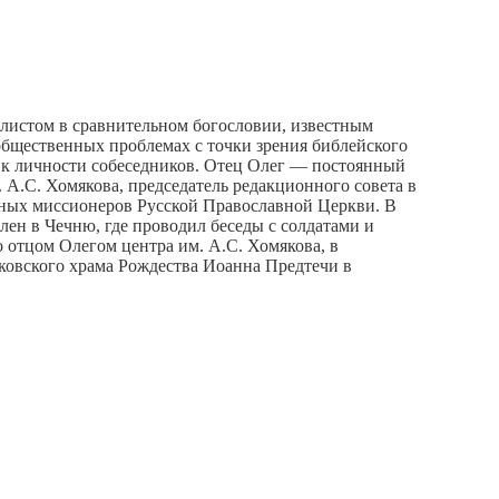
алистом в сравнительном богословии, известным
бщественных проблемах с точки зрения библейского
и к личности собеседников. Отец Олег — постоянный
.С. Хомякова, председатель редакционного совета в
вных миссионеров Русской Православной Церкви. В
лен в Чечню, где проводил беседы с солдатами и
 отцом Олегом центра им. А.С. Хомякова, в
сковского храма Рождества Иоанна Предтечи в