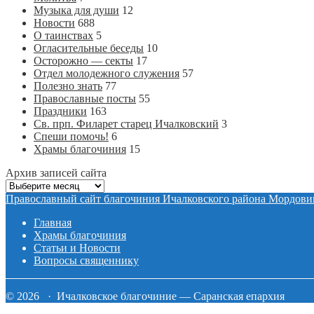
Музыка для души
12
Новости
688
О таинствах
5
Огласительные беседы
10
Осторожно — секты
17
Отдел молодежного служения
57
Полезно знать
77
Православные посты
55
Праздники
163
Св. прп. Филарет старец Ичалковский
3
Спеши помочь!
6
Храмы благочиния
15
Архив записей сайта
Архив
записей
Православный сайт благочиния Ичалковского района Мордови
сайта
Главная
Храмы благочиния
Статьи и Новости
Вопросы священнику
© 2026 · Ичалковское благочиние — Саранская епархия