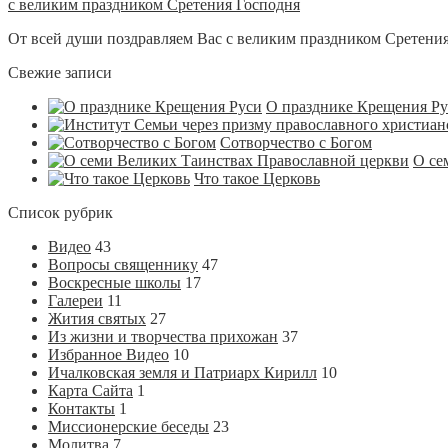
с великим праздником Сретения Господня
От всей души поздравляем Вас с великим праздником Сретения
Свежие записи
О празднике Крещения Р
Сотворчество с Богом
О се
Что такое Церковь
Список рубрик
Видео
43
Вопросы священнику
47
Воскресные школы
17
Галереи
11
Жития святых
27
Из жизни и творчества прихожан
37
Избранное Видео
10
Ичалковская земля и Патриарх Кирилл
10
Карта Сайта
1
Контакты
1
Миссионерские беседы
23
Молитва
7