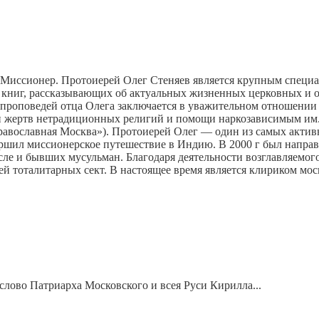
я. Миссионер. Протоиерей Олег Стеняев является крупным специ
книг, рассказывающих об актуальных жизненных церковных и о
е проповедей отца Олега заключается в уважительном отношени
 жертв нетрадиционных религий и помощи наркозависимым им. А
равославная Москва»). Протоиерей Олег — один из самых акти
ершил миссионерское путешествие в Индию. В 2000 г был направ
ле и бывших мусульман. Благодаря деятельности возглавляемого
ей тоталитарных сект. В настоящее время является клириком мо
слово Патриарха Московского и всея Руси Кирилла...