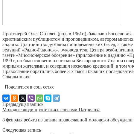
Протоиерей Олег Стеняев (род. в 1961г.), бакалавр Богослови
христианским публицистом и проповедником, автором многих 
анализа. Достоинство духовных и полемических бесед, а такж
ведущий «Радио-Радонеж», руководитель Центра реабилитации
газете «Миссионерское обозрение» (приложение к изданию «П
1999 г, по благословению епископа Белгородского Иоанна сов
мирными жителями, и совершил несколько крещений, в том чис
Православие обратились более 3-х тысяч бывших последовател
Сокольниках.
Поделиться в соц. сетях
Предыдущая запись
Молодые люди прониклись словами Патриарха
8 февраля ребята из актива православной молодежи обсуждали 
Следующая запись