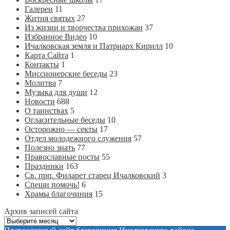
Галереи
11
Жития святых
27
Из жизни и творчества прихожан
37
Избранное Видео
10
Ичалковская земля и Патриарх Кирилл
10
Карта Сайта
1
Контакты
1
Миссионерские беседы
23
Молитва
7
Музыка для души
12
Новости
688
О таинствах
5
Огласительные беседы
10
Осторожно — секты
17
Отдел молодежного служения
57
Полезно знать
77
Православные посты
55
Праздники
163
Св. прп. Филарет старец Ичалковский
3
Спеши помочь!
6
Храмы благочиния
15
Архив записей сайта
Архив
записей