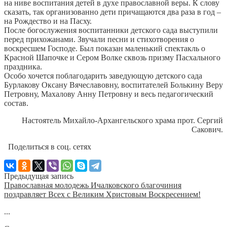
на ниве воспитания детей в духе православной веры. К слову
сказать, так организованно дети причащаются два раза в год –
на Рождество и на Пасху.
После богослужения воспитанники детского сада выступили
перед прихожанами. Звучали песни и стихотворения о
воскресшем Господе. Был показан маленький спектакль о
Красной Шапочке и Сером Волке сквозь призму Пасхального
праздника.
Особо хочется поблагодарить заведующую детского сада
Бурлакову Оксану Вячеславовну, воспитателей Болькину Веру
Петровну, Махалову Анну Петровну и весь педагогический
состав.
Настоятель Михайло-Архангельского храма прот. Сергий
Сакович.
Поделиться в соц. сетях
Предыдущая запись
Православная молодежь Ичалковского благочиния
поздравляет Всех с Великим Христовым Воскресением!
...