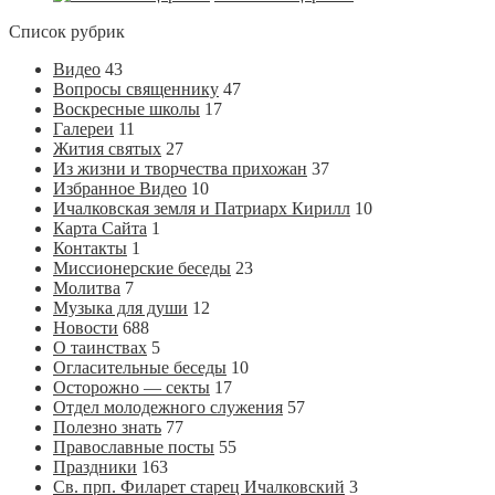
Список рубрик
Видео
43
Вопросы священнику
47
Воскресные школы
17
Галереи
11
Жития святых
27
Из жизни и творчества прихожан
37
Избранное Видео
10
Ичалковская земля и Патриарх Кирилл
10
Карта Сайта
1
Контакты
1
Миссионерские беседы
23
Молитва
7
Музыка для души
12
Новости
688
О таинствах
5
Огласительные беседы
10
Осторожно — секты
17
Отдел молодежного служения
57
Полезно знать
77
Православные посты
55
Праздники
163
Св. прп. Филарет старец Ичалковский
3