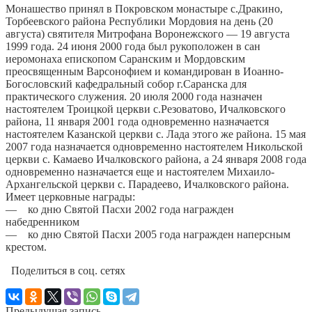
Монашество принял в Покровском монастыре с.Дракино,
Торбеевского района Республики Мордовия на день (20
августа) святителя Митрофана Воронежского — 19 августа
1999 года. 24 июня 2000 года был рукоположен в сан
иеромонаха епископом Саранским и Мордовским
преосвященным Варсонофием и командирован в Иоанно-
Богословский кафедральный собор г.Саранска для
практического служения. 20 июля 2000 года назначен
настоятелем Троицкой церкви с.Резоватово, Ичалковского
района, 11 января 2001 года одновременно назначается
настоятелем Казанской церкви с. Лада этого же района. 15 мая
2007 года назначается одновременно настоятелем Никольской
церкви с. Камаево Ичалковского района, а 24 января 2008 года
одновременно назначается еще и настоятелем Михаило-
Архангельской церкви с. Парадеево, Ичалковского района.
Имеет церковные награды:
— ко дню Святой Пасхи 2002 года награжден
набедренником
— ко дню Святой Пасхи 2005 года награжден наперсным
крестом.
Поделиться в соц. сетях
Предыдущая запись