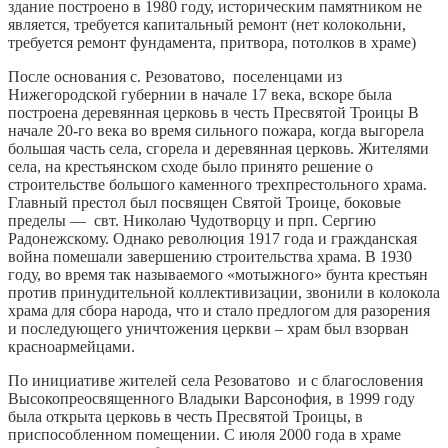
здание построено в 1980 году, историческим памятником не
является, требуется капитальный ремонт (нет колокольни,
требуется ремонт фундамента, притвора, потолков в храме)
После основания с. Резоватово, поселенцами из
Нижегородской губернии в начале 17 века, вскоре была
построена деревянная церковь в честь Пресвятой Троицы В
начале 20-го века во время сильного пожара, когда выгорела
большая часть села, сгорела и деревянная церковь. Жителями
села, на крестьянском сходе было принято решение о
строительстве большого каменного трехпрестольного храма.
Главный престол был посвящен Святой Троице, боковые
пределы — свт. Николаю Чудотворцу и прп. Сергию
Радонежскому. Однако революция 1917 года и гражданская
война помешали завершению строительства храма. В 1930
году, во время так называемого «мотыжного» бунта крестьян
против принудительной коллективизации, звонили в колокола
храма для сбора народа, что и стало предлогом для разорения
и последующего уничтожения церкви – храм был взорван
красноармейцами.
По инициативе жителей села Резоватово и с благословения
Высокопреосвященного Владыки Варсонофия, в 1999 году
была открыта церковь в честь Пресвятой Троицы, в
приспособленном помещении. С июля 2000 года в храме