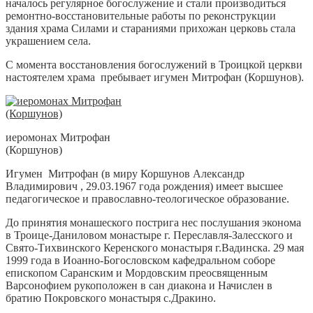
началось регулярное богослужение и стали производиться
ремонтно-восстановительные работы по реконструкции
здания храма Силами и стараниями прихожан церковь стала
украшением села.
С момента восстановления богослужений в Троицкой церкви
настоятелем храма пребывает игумен Митрофан (Коршунов).
иеромонах Митрофан
(Коршунов)
Игумен Митрофан (в миру Коршунов Александр
Владимирович , 29.03.1967 года рождения) имеет высшее
педагогическое и православно-теологическое образование.
До принятия монашеского пострига нес послушания эконома
в Троице-Даниловом монастыре г. Переславля-Залесского и
Свято-Тихвинского Керенского монастыря г.Вадинска. 29 мая
1999 года в Иоанно-Богословском кафедральном соборе
епископом Саранским и Мордовским преосвященным
Варсонофием рукоположен в сан диакона и Начислен в
братию Покровского монастыря с.Дракино.