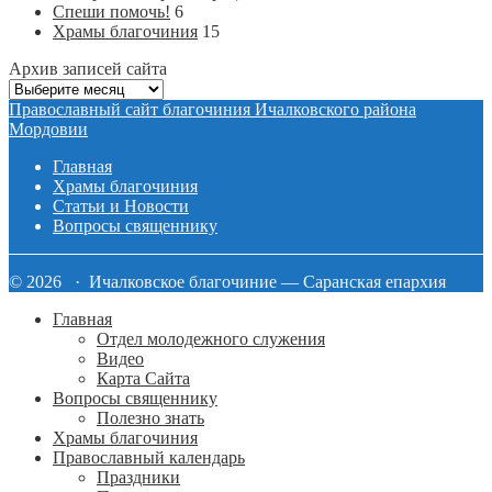
Спеши помочь!
6
Храмы благочиния
15
Архив записей сайта
Архив
записей
Православный сайт благочиния Ичалковского района
сайта
Мордовии
Главная
Храмы благочиния
Статьи и Новости
Вопросы священнику
© 2026 · Ичалковское благочиние — Саранская епархия
Главная
Отдел молодежного служения
Видео
Карта Сайта
Вопросы священнику
Полезно знать
Храмы благочиния
Православный календарь
Праздники