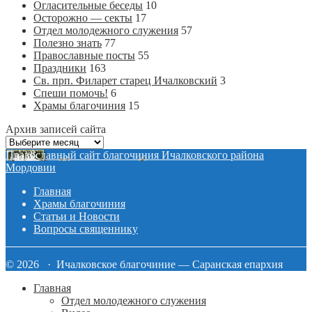
Огласительные беседы
10
Осторожно — секты
17
Отдел молодежного служения
57
Полезно знать
77
Православные посты
55
Праздники
163
Св. прп. Филарет старец Ичалковский
3
Спеши помочь!
6
Храмы благочиния
15
Архив записей сайта
Архив
записей
Православный сайт благочиния Ичалковского района
сайта
Мордовии
Главная
Храмы благочиния
Статьи и Новости
Вопросы священнику
© 2026 · Ичалковское благочиние — Саранская епархия
Главная
Отдел молодежного служения