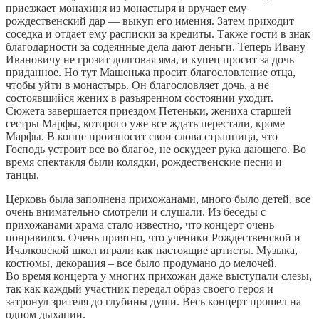
приезжает монахиня из монастыря и вручает ему
рождественский дар — выкуп его имения. Затем приходит
соседка и отдает ему расписки за кредиты. Также гости в знак
благодарности за содеянные дела дают деньги. Теперь Ивану
Ивановичу не грозит долговая яма, и купец просит за дочь
приданное. Но тут Машенька просит благословление отца,
чтобы уйти в монастырь. Он благословляет дочь, а не
состоявшийся жених в разъяренном состоянии уходит.
Сюжета завершается приездом Петеньки, жениха старшей
сестры Марфы, которого уже все ждать перестали, кроме
Марфы. В конце произносит свои слова странница, что
Господь устроит все во благое, не оскудеет рука дающего. Во
время спектакля были колядки, рождественские песни и
танцы.
Церковь была заполнена прихожанами, много было детей, все
очень внимательно смотрели и слушали. Из беседы с
прихожанами храма стало известно, что концерт очень
понравился. Очень приятно, что ученики Рождественской и
Ичалковской школ играли как настоящие артисты. Музыка,
костюмы, декорация – все было продумано до мелочей.
Во время концерта у многих прихожан даже выступали слезы,
так как каждый участник передал образ своего героя и
затронул зрителя до глубины души. Весь концерт прошел на
одном дыхании.