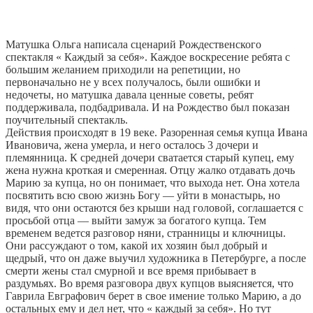
Матушка Ольга написала сценарий Рождественского
спектакля « Каждый за себя». Каждое воскресение ребята с
большим желанием приходили на репетиции, но
первоначально не у всех получалось, были ошибки и
недочеты, но матушка давала ценные советы, ребят
поддерживала, подбадривала. И на Рождество был показан
поучительный спектакль.
Действия происходят в 19 веке. Разоренная семья купца Ивана
Ивановича, жена умерла, и него осталось 3 дочери и
племянница. К средней дочери сватается старый купец, ему
жена нужна кроткая и смеренная. Отцу жалко отдавать дочь
Марию за купца, но он понимает, что выхода нет. Она хотела
посвятить всю свою жизнь Богу — уйти в монастырь, но
видя, что они остаются без крыши над головой, соглашается с
просьбой отца — выйти замуж за богатого купца. Тем
временем ведется разговор няни, странницы и ключницы.
Они рассуждают о том, какой их хозяин был добрый и
щедрый, что он даже выучил художника в Петербурге, а после
смерти жены стал смурной и все время прибывает в
раздумьях. Во время разговора двух купцов выясняется, что
Гаврила Евграфович берет в свое имение только Марию, а до
остальных ему и дел нет, что « каждый за себя». Но тут